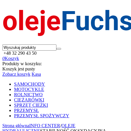
+48 32 290 43 50
0
Koszyk
Produkty w koszyku:
Koszyk jest pusty
Zobacz koszyk
Kasa
SAMOCHODY
MOTOCYKLE
ROLNICTWO
CIĘŻARÓWKI
SPRZĘT CIEŻKI
PRZEMYSŁ
PRZEMYSŁ SPOŻYWCZY
Strona główna
INFO CENTER
/
OLEJE
HYDRAULICZNE
STABILNOŚĆ OKSYDACYJNA