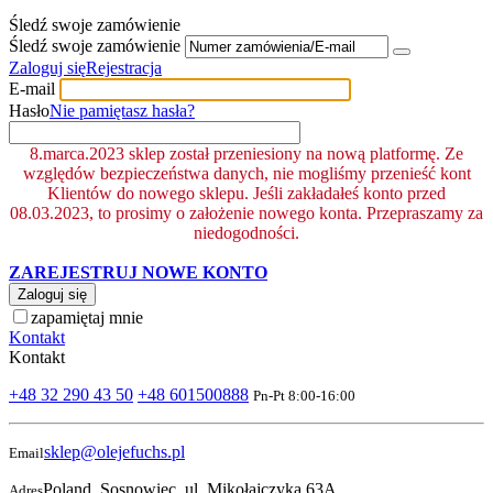
Śledź swoje zamówienie
Śledź swoje zamówienie
Zaloguj się
Rejestracja
E-mail
Hasło
Nie pamiętasz hasła?
8.marca.2023 sklep został przeniesiony na nową platformę. Ze
względów bezpieczeństwa danych, nie mogliśmy przenieść kont
Klientów do nowego sklepu. Jeśli zakładałeś konto przed
08.03.2023, to prosimy o założenie nowego konta. Przepraszamy za
niedogodności.
ZAREJESTRUJ NOWE KONTO
Zaloguj się
zapamiętaj mnie
Kontakt
Kontakt
+48 32 290 43 50
+48 601500888
Pn-Pt 8:00-16:00
sklep@olejefuchs.pl
Email
Poland, Sosnowiec, ul. Mikołajczyka 63A
Adres