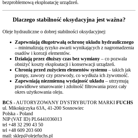
bezproblemową eksploatację urządzeń.
Dlaczego stabilność oksydacyjna jest ważna?
Oleje hydrauliczne o dobrej stabilności oksydacyjnej:
Zapewniają długotrwałą ochronę układu hydraulicznego
– minimalizują ryzyko awarii wynikających z nagromadzenia
osadów i korozji elementów.
Działają przez dłuższy czas bez wymiany
– co pozwala
obniżyć koszty eksploatacji i konserwacji urządzeń.
Chronią przed zużyciem elementów systemu
– takich jak
pompy, zawory czy przewody, co wydłuża ich żywotność.
Zapewniają niezmienną wydajność układu
– utrzymują
prawidłowe smarowanie i zdolność filtrowania przez cały
okres użytkowania oleju.
BCS
- AUTORYZOWANY DYSTRYBUTOR MARKI
FUCHS
ul. Mikołajczyka 63A, 41-200 Sosnowiec
Polska - Poland
NIP (VAT ID) PL6441036013
tel +48 32 290 43 50
tel +48 609 203 600
mail: sklep@olejefuchs.pl