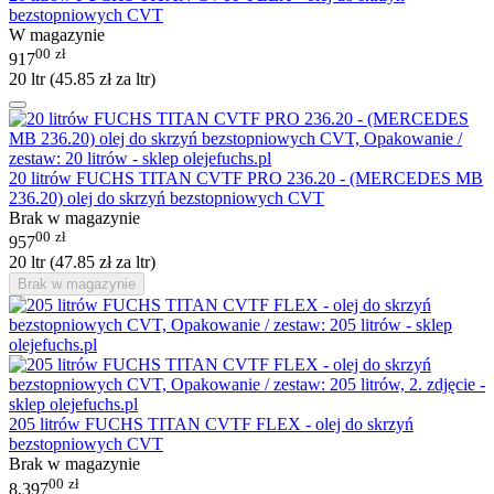
bezstopniowych CVT
W magazynie
00
zł
917
20 ltr (
45.85
zł
za ltr)
20 litrów FUCHS TITAN CVTF PRO 236.20 - (MERCEDES MB
236.20) olej do skrzyń bezstopniowych CVT
Brak w magazynie
00
zł
957
20 ltr (
47.85
zł
za ltr)
Brak w magazynie
205 litrów FUCHS TITAN CVTF FLEX - olej do skrzyń
bezstopniowych CVT
Brak w magazynie
00
zł
8,397