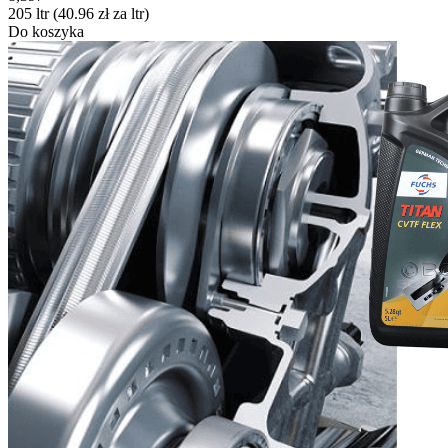
205 ltr (
40.96
zł
za ltr)
Do koszyka