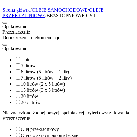
Strona główna
/
OLEJE SAMOCHODOWE
/
OLEJE
PRZEKŁADNIOWE
/
BEZSTOPNIOWE CVT
Opakowanie
Przeznaczenie
Dopuszczenia i rekomendacje
Opakowanie
1 litr
5 litrów
6 litrów (5 litrów + 1 litr)
7 litrów (5 litrów + 2 litry)
10 litrów (2 x 5 litrów)
15 litrów (3 x 5 litrów)
20 litrów
205 litrów
Nie znaleziono żadnej pozycji spełniającej kryteria wyszukiwania.
Przeznaczenie
Olej przekładniowy
Olej do skrzyni automatycznej