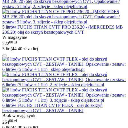
5 litrów FUCHS TITAN CVTF PRO 236.20 - (MERCEDES MB
236.20) olej do skrzyń bezstopniowych CVT
W magazynie
00
zł
222
5 ltr (
44.40
zł
za ltr)
6 litrów FUCHS TITAN CVTF FLEX - olej do skrzyń
bezstopniowych CVT - ZESTAW - TANIEJ
Brak w magazynie
00
zł
264
6 ltr (
44.00
zł
za ltr)