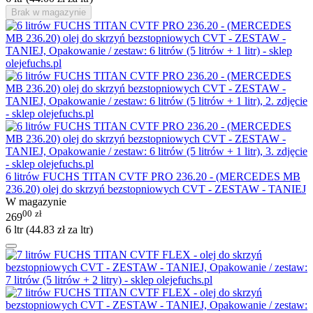
Brak w magazynie
6 litrów FUCHS TITAN CVTF PRO 236.20 - (MERCEDES MB
236.20) olej do skrzyń bezstopniowych CVT - ZESTAW - TANIEJ
W magazynie
00
zł
269
6 ltr (
44.83
zł
za ltr)