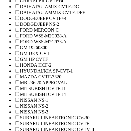
CHRYSLER CVTF+4
DAIHATSU AMIX CVTF-DC
DAIHATSU AMMIX CVTF-DFE
DODGE/JEEP CVTF+4
DODGE/JEEP NS-2
FORD MERCON C
FORD WSS-M2C928-A
FORD WSS-M2C933-A
GM 19260800
GM DEX-CVT
GM HP CVTF
HONDA HCF-2
HYUNDAI/KIA SP-CVT-1
MAZDA CVTF-3320
MB 236.20 APPROVAL
MITSUBISHI CVTF-J1
MITSUBISHI CVTF-J4
NISSAN NS-1
NISSAN NS-2
NISSAN NS-3
SUBARU LINEARTRONIC CV-30
SUBARU LINEARTRONIC CVTF
SUBARU LINEARTRONIC CVTV II