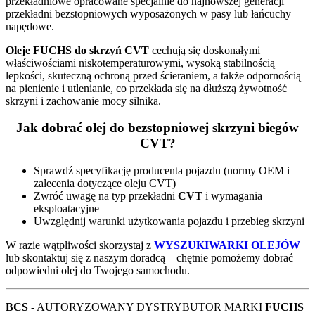
przekładniowe opracowane specjalnie do najnowszej generacji
przekładni bezstopniowych wyposażonych w pasy lub łańcuchy
napędowe.
Oleje FUCHS do skrzyń CVT
cechują się doskonałymi
właściwościami niskotemperaturowymi, wysoką stabilnością
lepkości, skuteczną ochroną przed ścieraniem, a także odpornością
na pienienie i utlenianie, co przekłada się na dłuższą żywotność
skrzyni i zachowanie mocy silnika.
Jak dobrać olej do bezstopniowej skrzyni biegów
CVT?
Sprawdź specyfikację producenta pojazdu (normy OEM i
zalecenia dotyczące oleju CVT)
Zwróć uwagę na typ przekładni
CVT
i wymagania
eksploatacyjne
Uwzględnij warunki użytkowania pojazdu i przebieg skrzyni
W razie wątpliwości skorzystaj z
WYSZUKIWARKI OLEJÓW
lub skontaktuj się z naszym doradcą – chętnie pomożemy dobrać
odpowiedni olej do Twojego samochodu.
BCS
- AUTORYZOWANY DYSTRYBUTOR MARKI
FUCHS