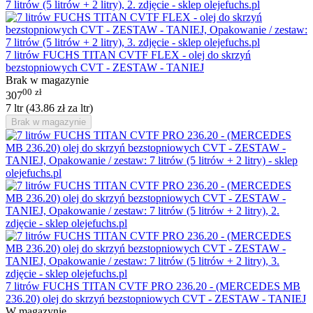
7 litrów FUCHS TITAN CVTF FLEX - olej do skrzyń
bezstopniowych CVT - ZESTAW - TANIEJ
Brak w magazynie
00
zł
307
7 ltr (
43.86
zł
za ltr)
Brak w magazynie
7 litrów FUCHS TITAN CVTF PRO 236.20 - (MERCEDES MB
236.20) olej do skrzyń bezstopniowych CVT - ZESTAW - TANIEJ
W magazynie