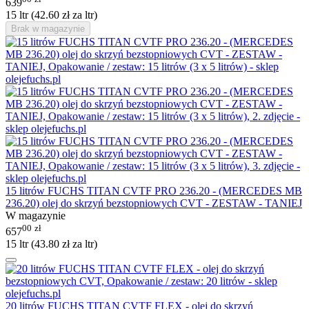
639
15 ltr (
42.60
zł
za ltr)
Brak w magazynie
15 litrów FUCHS TITAN CVTF PRO 236.20 - (MERCEDES MB
236.20) olej do skrzyń bezstopniowych CVT - ZESTAW - TANIEJ
W magazynie
00
zł
657
15 ltr (
43.80
zł
za ltr)
20 litrów FUCHS TITAN CVTF FLEX - olej do skrzyń