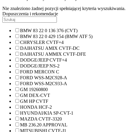
Nie znaleziono żadnej pozycji spełniającej kryteria wyszukiwania.
Dopuszczenia i rekomendacje
BMW 83 22 0 136 376 (CVT)
BMW 83 22 0 429 154 (BMW ATF 5)
CHRYSLER CVTF+4
DAIHATSU AMIX CVTF-DC
DAIHATSU AMMIX CVTF-DFE
DODGE/JEEP CVTF+4
DODGE/JEEP NS-2
FORD MERCON C
FORD WSS-M2C928-A
FORD WSS-M2C933-A
GM 19260800
GM DEX-CVT
GM HP CVTF
HONDA HCF-2
HYUNDAI/KIA SP-CVT-1
MAZDA CVTF-3320
MB 236.20 APPROVAL
MITSUBISHI CVTF-J1