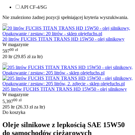
API CF-4/SG
Nie znaleziono żadnej pozycji spełniającej kryteria wyszukiwania.
20 litrów FUCHS TITAN TRANS HD 15W50 - olej silnikowy
W magazynie
00
zł
597
20 ltr (
29.85
zł
za ltr)
205 litrów FUCHS TITAN TRANS HD 15W50 - olej silnikowy
W magazynie
00
zł
5,397
205 ltr (
26.33
zł
za ltr)
Do koszyka
Oleje silnikowe z lepkością SAE 15W50
do samochodów ciężarowych