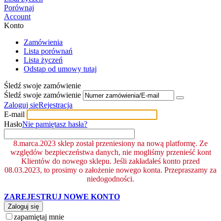
Porównaj
Account
Konto
Zamówienia
Lista porównań
Lista życzeń
Odstąp od umowy tutaj
Śledź swoje zamówienie
Śledź swoje zamówienie
Zaloguj się
Rejestracja
E-mail
Hasło
Nie pamiętasz hasła?
8.marca.2023 sklep został przeniesiony na nową platformę. Ze
względów bezpieczeństwa danych, nie mogliśmy przenieść kont
Klientów do nowego sklepu. Jeśli zakładałeś konto przed
08.03.2023, to prosimy o założenie nowego konta. Przepraszamy za
niedogodności.
ZAREJESTRUJ NOWE KONTO
Zaloguj się
zapamiętaj mnie