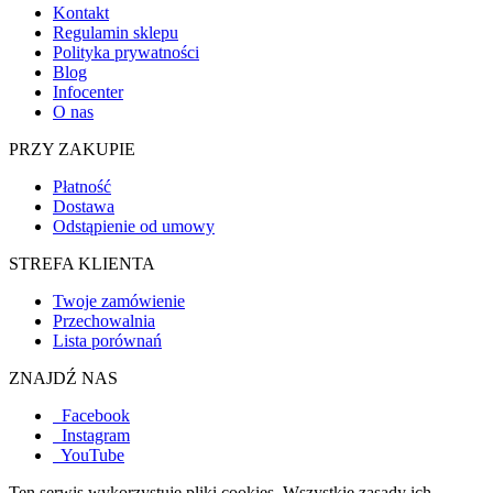
Kontakt
Regulamin sklepu
Polityka prywatności
Blog
Infocenter
O nas
PRZY ZAKUPIE
Płatność
Dostawa
Odstąpienie od umowy
STREFA KLIENTA
Twoje zamówienie
Przechowalnia
Lista porównań
ZNAJDŹ NAS
Facebook
Instagram
YouTube
Ten serwis wykorzystuje pliki cookies. Wszystkie zasady ich