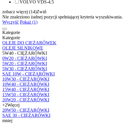
VOLVO VDS-4.5
zobacz więcej (14)
Zwiń
Nie znaleziono żadnej pozycji spełniającej kryteria wyszukiwania.
Wyczyść
Pokaż (1)
Kategorie
Kategorie
OLEJE DO CIĘŻARÓWEK
OLEJE SILNIKOWE
5W40 - CIĘŻARÓWKI
0W20 - CIĘŻARÓWKI
5W20 - CIĘŻARÓWKI
5W30 - CIĘŻARÓWKI
SAE 10W - CIĘŻARÓWKI
10W30 - CIĘŻARÓWKI
10W40 - CIĘŻARÓWKI
15W40 - CIĘŻARÓWKI
15W50 - CIĘŻARÓWKI
20W20 - CIĘŻARÓWKI
+2
Więcej
20W50 - CIĘŻARÓWKI
SAE 30 - CIĘŻARÓWKI
mniej