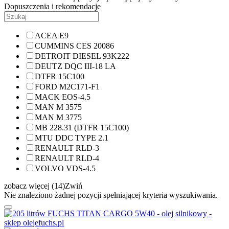
Dopuszczenia i rekomendacje
ACEA E9
CUMMINS CES 20086
DETROIT DIESEL 93K222
DEUTZ DQC III-18 LA
DTFR 15C100
FORD M2C171-F1
MACK EOS-4.5
MAN M 3575
MAN M 3775
MB 228.31 (DTFR 15C100)
MTU DDC TYPE 2.1
RENAULT RLD-3
RENAULT RLD-4
VOLVO VDS-4.5
zobacz więcej (14)
Zwiń
Nie znaleziono żadnej pozycji spełniającej kryteria wyszukiwania.