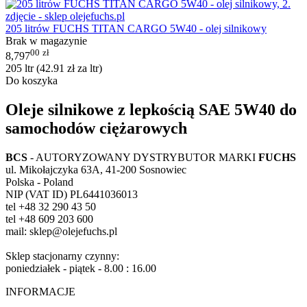
205 litrów FUCHS TITAN CARGO 5W40 - olej silnikowy
Brak w magazynie
00
zł
8,797
205 ltr (
42.91
zł
za ltr)
Do koszyka
Oleje silnikowe z lepkością SAE 5W40 do
samochodów ciężarowych
BCS
- AUTORYZOWANY DYSTRYBUTOR MARKI
FUCHS
ul. Mikołajczyka 63A, 41-200 Sosnowiec
Polska - Poland
NIP (VAT ID) PL6441036013
tel +48 32 290 43 50
tel +48 609 203 600
mail: sklep@olejefuchs.pl
Sklep stacjonarny czynny:
poniedziałek - piątek - 8.00 : 16.00
INFORMACJE