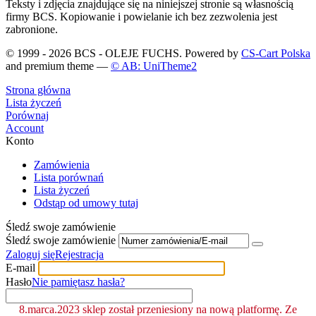
Teksty i zdjęcia znajdujące się na niniejszej stronie są własnością
firmy BCS. Kopiowanie i powielanie ich bez zezwolenia jest
zabronione.
© 1999 - 2026 BCS - OLEJE FUCHS. Powered by
CS-Cart Polska
and premium theme —
© AB: UniTheme2
Strona główna
Lista życzeń
Porównaj
Account
Konto
Zamówienia
Lista porównań
Lista życzeń
Odstąp od umowy tutaj
Śledź swoje zamówienie
Śledź swoje zamówienie
Zaloguj się
Rejestracja
E-mail
Hasło
Nie pamiętasz hasła?
8.marca.2023 sklep został przeniesiony na nową platformę. Ze