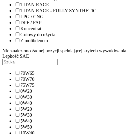
TITAN RACE
TITAN RACE - FULLY SYNTHETIC
LPG / CNG
DPF / FAP
Koncentrat
Gotowy do użycia
Z molibdenem
Nie znaleziono żadnej pozycji spełniającej kryteria wyszukiwania.
Lepkość SAE
70W65
70W70
75W75
0W20
0W30
0W40
5W20
5W30
5W40
5W50
10W40