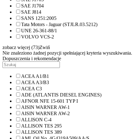
SAE J1704
SAE J814
SANS 1251:2005
Tata Motors - Jaguar (STJLR.03.5212)
UNE 26-361-88/1
VOLVO VCS-2
zobacz więcej (73)
Zwiń
Nie znaleziono żadnej pozycji spełniającej kryteria wyszukiwania.
Dopuszczenia i rekomendacje
ACEA A1/B1
ACEA A3/B3
ACEA C3
ADE (ATLANTIS DIESEL ENGINES)
AFNOR NFE 15-601 TYP I
AISIN WARNER AW-1
AISIN WARNER AW-2
ALLISON C-4
ALLISON TES 295
ALLISON TES 389
AML Oil No. 4G4319A509/AA/S