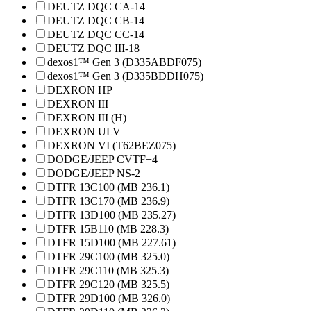
DEUTZ DQC CA-14
DEUTZ DQC CB-14
DEUTZ DQC CC-14
DEUTZ DQC III-18
dexos1™ Gen 3 (D335ABDF075)
dexos1™ Gen 3 (D335BDDH075)
DEXRON HP
DEXRON III
DEXRON III (H)
DEXRON ULV
DEXRON VI (T62BEZ075)
DODGE/JEEP CVTF+4
DODGE/JEEP NS-2
DTFR 13C100 (MB 236.1)
DTFR 13C170 (MB 236.9)
DTFR 13D100 (MB 235.27)
DTFR 15B110 (MB 228.3)
DTFR 15D100 (MB 227.61)
DTFR 29C100 (MB 325.0)
DTFR 29C110 (MB 325.3)
DTFR 29C120 (MB 325.5)
DTFR 29D100 (MB 326.0)