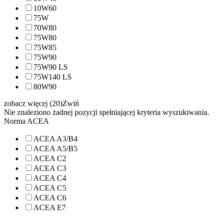
10W60
75W
70W80
75W80
75W85
75W90
75W90 LS
75W140 LS
80W90
zobacz więcej (20)
Zwiń
Nie znaleziono żadnej pozycji spełniającej kryteria wyszukiwania.
Norma ACEA
ACEA A3/B4
ACEA A5/B5
ACEA C2
ACEA C3
ACEA C4
ACEA C5
ACEA C6
ACEA E7