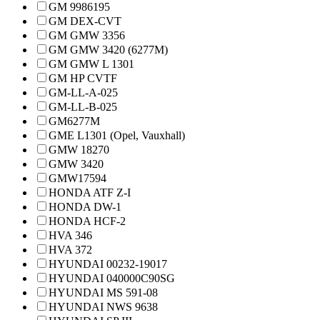
GM 9986195
GM DEX-CVT
GM GMW 3356
GM GMW 3420 (6277M)
GM GMW L 1301
GM HP CVTF
GM-LL-A-025
GM-LL-B-025
GM6277M
GME L1301 (Opel, Vauxhall)
GMW 18270
GMW 3420
GMW17594
HONDA ATF Z-I
HONDA DW-1
HONDA HCF-2
HVA 346
HVA 372
HYUNDAI 00232-19017
HYUNDAI 040000C90SG
HYUNDAI MS 591-08
HYUNDAI NWS 9638