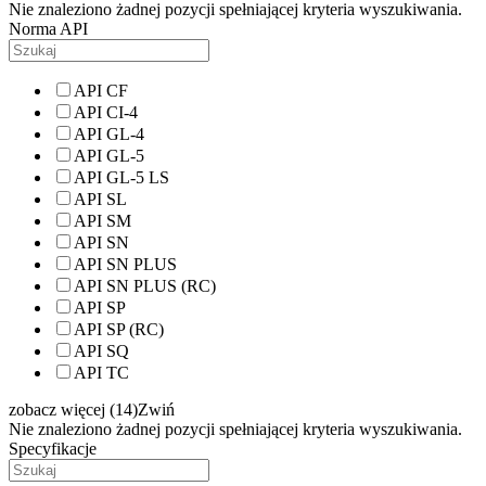
Nie znaleziono żadnej pozycji spełniającej kryteria wyszukiwania.
Norma API
API CF
API CI-4
API GL-4
API GL-5
API GL-5 LS
API SL
API SM
API SN
API SN PLUS
API SN PLUS (RC)
API SP
API SP (RC)
API SQ
API TC
zobacz więcej (14)
Zwiń
Nie znaleziono żadnej pozycji spełniającej kryteria wyszukiwania.
Specyfikacje