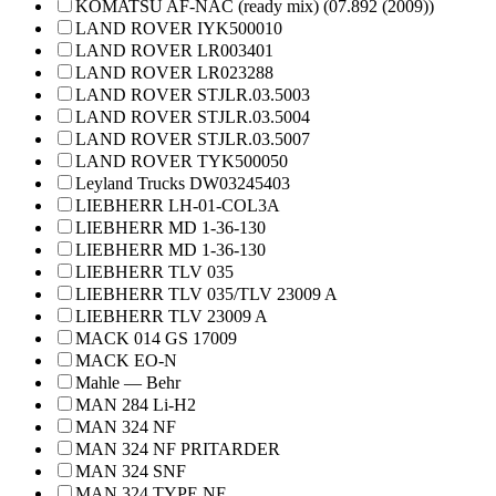
KOMATSU AF-NAC (ready mix) (07.892 (2009))
LAND ROVER IYK500010
LAND ROVER LR003401
LAND ROVER LR023288
LAND ROVER STJLR.03.5003
LAND ROVER STJLR.03.5004
LAND ROVER STJLR.03.5007
LAND ROVER TYK500050
Leyland Trucks DW03245403
LIEBHERR LH-01-COL3A
LIEBHERR MD 1-36-130
LIEBHERR MD 1-36-130
LIEBHERR TLV 035
LIEBHERR TLV 035/TLV 23009 A
LIEBHERR TLV 23009 A
MACK 014 GS 17009
MACK EO-N
Mahle — Behr
MAN 284 Li-H2
MAN 324 NF
MAN 324 NF PRITARDER
MAN 324 SNF
MAN 324 TYPE NF