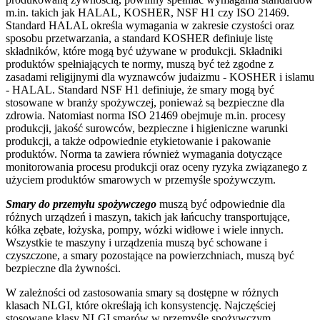
m.in. takich jak HALAL, KOSHER, NSF H1 czy
ISO 21469
.
Standard HALAL określa wymagania w zakresie czystości oraz
sposobu przetwarzania, a standard KOSHER definiuje listę
składników, które mogą być używane w produkcji. Składniki
produktów spełniających te normy, muszą być też zgodne z
zasadami religijnymi dla wyznawców judaizmu - KOSHER i islamu
- HALAL. Standard NSF H1 definiuje, że smary mogą być
stosowane w branży spożywczej, ponieważ są bezpieczne dla
zdrowia. Natomiast norma
ISO 21469 obejmuje m.in. procesy
produkcji, jakość surowców, bezpieczne i higieniczne warunki
produkcji, a także odpowiednie etykietowanie i pakowanie
produktów. Norma ta zawiera również wymagania dotyczące
monitorowania procesu produkcji oraz oceny ryzyka związanego z
użyciem produktów smarowych w przemyśle spożywczym.
Smary do przemyłu spożywczego
muszą być odpowiednie dla
różnych urządzeń i maszyn, takich jak łańcuchy transportujące,
kółka zębate, łożyska, pompy, wózki widłowe i wiele innych.
Wszystkie te maszyny i urządzenia muszą być schowane i
czyszczone, a smary pozostające na powierzchniach, muszą być
bezpieczne dla żywności.
W zależności od zastosowania smary są dostępne w różnych
klasach NLGI, które określają ich konsystencję. Najczęściej
stosowane klasy NLGI
smarów w przemyśle spożywczym