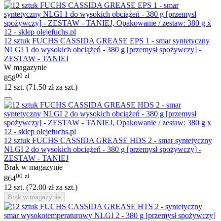
12 sztuk FUCHS CASSIDA GREASE EPS 1 - smar syntetyczny
NLGI 1 do wysokich obciążeń - 380 g [przemysł spożywczy] -
ZESTAW - TANIEJ
W magazynie
00
zł
858
12 szt. (
71.50
zł
za szt.)
12 sztuk FUCHS CASSIDA GREASE HDS 2 - smar syntetyczny
NLGI 2 do wysokich obciążeń - 380 g [przemysł spożywczy] -
ZESTAW - TANIEJ
Brak w magazynie
00
zł
864
12 szt. (
72.00
zł
za szt.)
Brak w magazynie