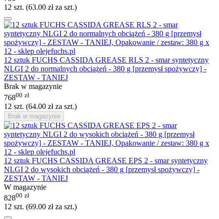
12 szt. (
63.00
zł
za szt.)
12 sztuk FUCHS CASSIDA GREASE RLS 2 - smar syntetyczny
NLGI 2 do normalnych obciążeń - 380 g [przemysł spożywczy] -
ZESTAW - TANIEJ
Brak w magazynie
00
zł
768
12 szt. (
64.00
zł
za szt.)
Brak w magazynie
12 sztuk FUCHS CASSIDA GREASE EPS 2 - smar syntetyczny
NLGI 2 do wysokich obciążeń - 380 g [przemysł spożywczy] -
ZESTAW - TANIEJ
W magazynie
00
zł
828
12 szt. (
69.00
zł
za szt.)