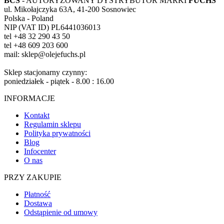
BCS
- AUTORYZOWANY DYSTRYBUTOR MARKI
FUCHS
ul. Mikołajczyka 63A, 41-200 Sosnowiec
Polska - Poland
NIP (VAT ID) PL6441036013
tel +48 32 290 43 50
tel +48 609 203 600
mail: sklep@olejefuchs.pl
Sklep stacjonarny czynny:
poniedziałek - piątek - 8.00 : 16.00
INFORMACJE
Kontakt
Regulamin sklepu
Polityka prywatności
Blog
Infocenter
O nas
PRZY ZAKUPIE
Płatność
Dostawa
Odstąpienie od umowy