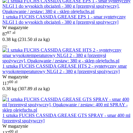
1 sztuka FUCHS CASSIDA GREASE EPS 1 - smar syntetyczny
NLGI 1 do wysokich obciążeń - 380 g [przemysł spożywczy]
W magazynie
97
zł
87
0.38 kg (
231.50
zł
za kg)
1 sztuka FUCHS CASSIDA GREASE HTS 2 - syntetyczny smar
wysokotemperaturowy NLGI 2 - 380 g [przemysł spożywczy]
W magazynie
00
zł
117
0.38 kg (
307.89
zł
za kg)
1 sztuka FUCHS CASSIDA GREASE GTS SPRAY - smar 400 ml
[przemysł spożywczy]
W magazynie
00
zł
137