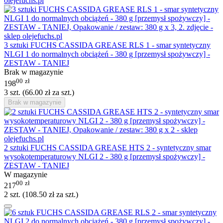
3 sztuki FUCHS CASSIDA GREASE RLS 1 - smar syntetyczny
NLGI 1 do normalnych obciążeń - 380 g [przemysł spożywczy] -
ZESTAW - TANIEJ
Brak w magazynie
00
zł
198
3 szt. (
66.00
zł
za szt.)
Brak w magazynie
2 sztuki FUCHS CASSIDA GREASE HTS 2 - syntetyczny smar
wysokotemperaturowy NLGI 2 - 380 g [przemysł spożywczy] -
ZESTAW - TANIEJ
W magazynie
00
zł
217
2 szt. (
108.50
zł
za szt.)