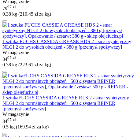
W magazynie
97
zł
79
0.38 kg (
210.45
zł
za kg)
1 sztuka FUCHS CASSIDA GREASE HDS 2 - smar syntetyczny
NLGI 2 do wysokich obciążeń - 380 g [przemysł spożywczy]
W magazynie
97
zł
84
0.38 kg (
223.61
zł
za kg)
1 sztukaFUCHS CASSIDA GREASE RLS 2 - smar syntetyczny
NLGI 2 do normalnych obciążeń - 500 g system REINER
[przemysł spożywczy]
W magazynie
97
zł
84
0.5 kg (
169.94
zł
za kg)