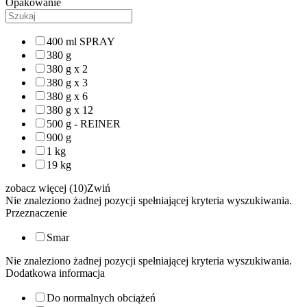
Opakowanie
400 ml SPRAY
380 g
380 g x 2
380 g x 3
380 g x 6
380 g x 12
500 g - REINER
900 g
1 kg
19 kg
zobacz więcej (10)
Zwiń
Nie znaleziono żadnej pozycji spełniającej kryteria wyszukiwania.
Przeznaczenie
Smar
Nie znaleziono żadnej pozycji spełniającej kryteria wyszukiwania.
Dodatkowa informacja
Do normalnych obciążeń