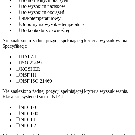
Do normalnych obciążeń
Do wysokich nacisków
Do wysokich obciążeń
Niskotemperaturowy
Odporny na wysokie temperatury
Do kontaktu z żywnością
Nie znaleziono żadnej pozycji spełniającej kryteria wyszukiwania.
Specyfikacje
HALAL
ISO 21469
KOSHER
NSF H1
NSF ISO 21469
Nie znaleziono żadnej pozycji spełniającej kryteria wyszukiwania.
Klasa konsystencji smaru NLGI
NLGI 0
NLGI 00
NLGI 1
NLGI 2