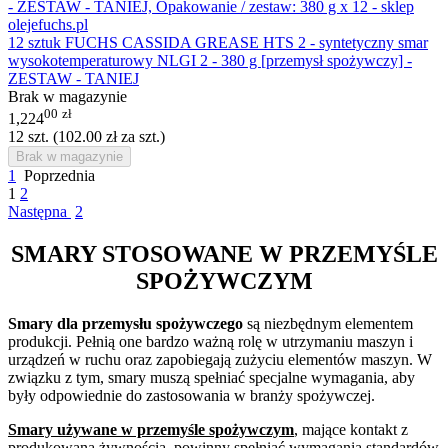
12 sztuk FUCHS CASSIDA GREASE HTS 2 - syntetyczny smar
wysokotemperaturowy NLGI 2 - 380 g [przemysł spożywczy] -
ZESTAW - TANIEJ
Brak w magazynie
00
zł
1,224
12 szt. (
102.00
zł
za szt.)
Brak w magazynie
1
Poprzednia
1
2
Następna
2
SMARY STOSOWANE W PRZEMYŚLE
SPOŻYWCZYM
Smary dla przemysłu spożywczego
są niezbędnym elementem
produkcji. Pełnią one bardzo ważną rolę w utrzymaniu maszyn i
urządzeń w ruchu oraz zapobiegają zużyciu elementów maszyn. W
związku z tym, smary muszą spełniać specjalne wymagania, aby
były odpowiednie do zastosowania w branży spożywczej.
Smary używane w przemyśle spożywczym
, mające kontakt z
produkowaną żywnością, powinny spełniać wymagania standardów