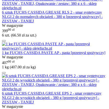
6 sztuk FUCHS CASSIDA GREASE RLS 2 - smar syntetyczny
NLGI 2 do normalnych obciążeń - 380 g [przemysł spożywczy] -
ZESTAW - TANIEJ
W magazynie
00
zł
399
6 szt. (
66.50
zł
za szt.)
1 kg FUCHS CASSIDA PASTE AP - pasta [przemysł spożywczy]
W magazynie
00
zł
407
1 kg (
407.00
zł
za kg)
6 sztuk FUCHS CASSIDA GREASE EPS 2 - smar syntetyczny
NLGI 2 do wysokich obciążeń - 380 g [przemysł spożywczy] -
ZESTAW - TANIEJ
W magazynie