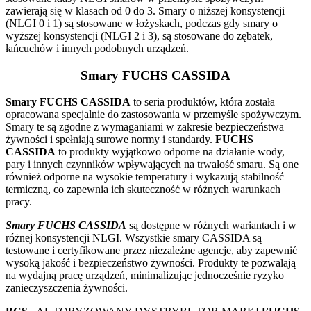
zawierają się w klasach od 0 do 3. Smary o niższej konsystencji
(NLGI 0 i 1) są stosowane w łożyskach, podczas gdy smary o
wyższej konsystencji (NLGI 2 i 3), są stosowane do zębatek,
łańcuchów i innych podobnych urządzeń.
Smary FUCHS CASSIDA
Smary FUCHS CASSIDA
to seria produktów, która została
opracowana specjalnie do zastosowania w przemyśle spożywczym.
Smary te są zgodne z wymaganiami w zakresie bezpieczeństwa
żywności i spełniają surowe normy i standardy.
FUCHS
CASSIDA
to produkty wyjątkowo odporne na działanie wody,
pary i innych czynników wpływających na trwałość smaru. Są one
również odporne na wysokie temperatury i wykazują stabilność
termiczną, co zapewnia ich skuteczność w różnych warunkach
pracy.
Smary FUCHS CASSIDA
są dostępne w różnych wariantach i w
różnej konsystencji NLGI. Wszystkie smary CASSIDA są
testowane i certyfikowane przez niezależne agencje, aby zapewnić
wysoką jakość i bezpieczeństwo żywności. Produkty te pozwalają
na wydajną pracę urządzeń, minimalizując jednocześnie ryzyko
zanieczyszczenia żywności.