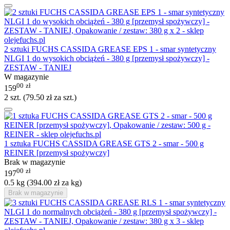
2 sztuki FUCHS CASSIDA GREASE EPS 1 - smar syntetyczny
NLGI 1 do wysokich obciążeń - 380 g [przemysł spożywczy] -
ZESTAW - TANIEJ
W magazynie
00
zł
159
2 szt. (
79.50
zł
za szt.)
1 sztuka FUCHS CASSIDA GREASE GTS 2 - smar - 500 g
REINER [przemysł spożywczy]
Brak w magazynie
00
zł
197
0.5 kg (
394.00
zł
za kg)
Brak w magazynie