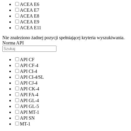
ACEA E6
ACEA E7
ACEA E8
ACEA E9
ACEA E11
Nie znaleziono żadnej pozycji spełniającej kryteria wyszukiwania.
Norma API
API CF
API CF-4
API CI-4
API CI-4/SL
API CJ-4
API CK-4
API FA-4
API GL-4
API GL-5
API MT-1
API SN
MT-1