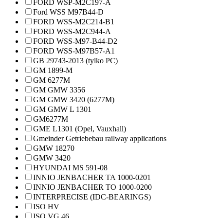
FORD WSP-M2C197-A
Ford WSS M97B44-D
FORD WSS-M2C214-B1
FORD WSS-M2C944-A
FORD WSS-M97-B44-D2
FORD WSS-M97B57-A1
GB 29743-2013 (tylko PC)
GM 1899-M
GM 6277M
GM GMW 3356
GM GMW 3420 (6277M)
GM GMW L 1301
GM6277M
GME L1301 (Opel, Vauxhall)
Gmeinder Getriebebau railway applications
GMW 18270
GMW 3420
HYUNDAI MS 591-08
INNIO JENBACHER TA 1000-0201
INNIO JENBACHER TO 1000-0200
INTERPRECISE (IDC-BEARINGS)
ISO HV
ISO VG 46