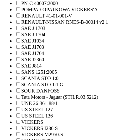
PN-C 40007:2000
POMPA ŁOPATKOWA VICKERS'A
RENAULT 41-01-001-V
RENAULT/NISSAN RNES-B-00014 v2.1
SAE J 1703
SAE J 1704
SAE J1034
SAE J1703
SAE J1704
SAE J2360
SAE J814
SANS 1251:2005
SCANIA STO 1:0
SCANIA STO 1:1 G
SOUR DANFOSS
Tata Motors - Jaguar (STJLR.03.5212)
UNE 26-361-88/1
US STEEL 127
US STEEL 136
VICKERS
VICKERS I286-S
VICKERS M2950-S