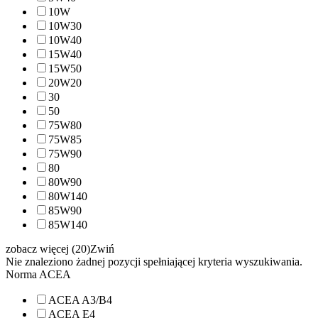
10W
10W30
10W40
15W40
15W50
20W20
30
50
75W80
75W85
75W90
80
80W90
80W140
85W90
85W140
zobacz więcej (20)
Zwiń
Nie znaleziono żadnej pozycji spełniającej kryteria wyszukiwania.
Norma ACEA
ACEA A3/B4
ACEA E4