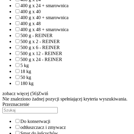
400 g x 24 + smarownica
400 g x 40
400 g x 40 + smarownica
400 g x 48
400 g x 48 + smarownica
500 g - REINER
500 g x 2 - REINER
500 g x 6 - REINER
500 g x 12 - REINER
500 g x 24 - REINER
5 kg
18 kg
50 kg
180 kg
zobacz więcej (56)
Zwiń
Nie znaleziono żadnej pozycji spełniającej kryteria wyszukiwania.
Przeznaczenie
Do konserwacji
odtłuszczacz i zmywacz
Smar do łańcuchów