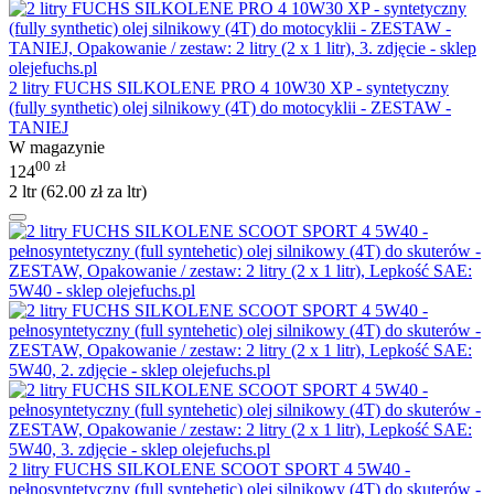
2 litry FUCHS SILKOLENE PRO 4 10W30 XP - syntetyczny
(fully synthetic) olej silnikowy (4T) do motocyklii - ZESTAW -
TANIEJ
W magazynie
00
zł
124
2 ltr (
62.00
zł
za ltr)
2 litry FUCHS SILKOLENE SCOOT SPORT 4 5W40 -
pełnosyntetyczny (full syntehetic) olej silnikowy (4T) do skuterów -