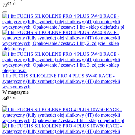
97
zł
72
1 litr FUCHS SILKOLENE PRO 4 PLUS 5W40 RACE -
syntetyczny (fully synthetic) olej silnikowy (4T) do motocykli
wyczynowych
W magazynie
97
zł
84