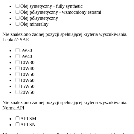
Olej syntetyczny - fully synthetic
Olej półsyntetyczny - wzmocniony estrami
Olej półsyntetyczny
Olej mineralny
Nie znaleziono żadnej pozycji spełniającej kryteria wyszukiwania.
Lepkość SAE
5W30
5W40
10W30
10W40
10W50
10W60
15W50
20W50
Nie znaleziono żadnej pozycji spełniającej kryteria wyszukiwania.
Norma API
API SM
API SN