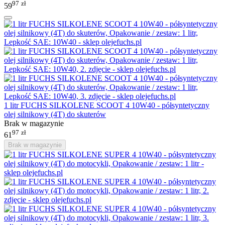
97
zł
59
1 litr FUCHS SILKOLENE SCOOT 4 10W40 - półsyntetyczny
olej silnikowy (4T) do skuterów
Brak w magazynie
97
zł
61
Brak w magazynie