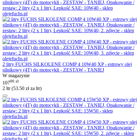
2 litry FUCHS SILKOLENE COMP 4 10W40 XP - estrowy olej
silnikowy (4T) do motocykli - ZESTAW - TANIEJ
W magazynie
00
zł
107
2 ltr (
53.50
zł
za ltr)