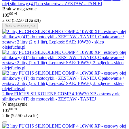
olej silnikowy (4T) do skuterów - ZESTAW - TANIEJ
Brak w magazynie
00
zł
105
2 szt (
52.50
zł
za szt)
Brak w magazynie
2 litry FUCHS SILKOLENE COMP 4 10W30 XP - estrowy olej
silnikowy (4T) do motocykli - ZESTAW - TANIEJ
W magazynie
00
zł
105
2 ltr (
52.50
zł
za ltr)