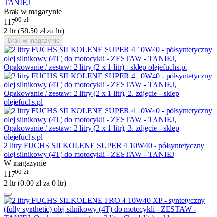
TANIEJ
Brak w magazynie
00
zł
117
2 ltr (
58.50
zł
za ltr)
Brak w magazynie
2 litry FUCHS SILKOLENE SUPER 4 10W40 - półsyntetyczny
olej silnikowy (4T) do motocykli - ZESTAW - TANIEJ
W magazynie
00
zł
117
2 ltr (
0.00
zł
za 0 ltr)