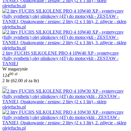
2 litry FUCHS SILKOLENE PRO 4 10W40 XP - syntetyczny
(fully synthetic) olej silnikowy (4T) do motocykli - ZESTAW -
TANIEJ
W magazynie
00
zł
124
2 ltr (
62.00
zł
za ltr)