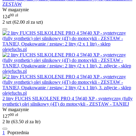
ZESTAW
W magazynie
00
zł
124
2 szt (
62.00
zł
za szt)
2 litry FUCHS SILKOLENE PRO 4 5W40 XP - syntetyczny (fully
synthetic) olej silnikowy (4T) do motocykli - ZESTAW - TANIEJ
W magazynie
00
zł
127
2 ltr (
63.50
zł
za ltr)
1
Poprzednia