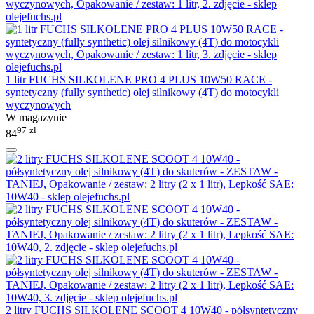
1 litr FUCHS SILKOLENE PRO 4 PLUS 10W50 RACE -
syntetyczny (fully synthetic) olej silnikowy (4T) do motocykli
wyczynowych
W magazynie
97
zł
84
2 litry FUCHS SILKOLENE SCOOT 4 10W40 - półsyntetyczny