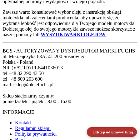
optymalnej ochrony i wydajności Twojego pojazdu.
Zawsze warto konsultować wybór oleju z instrukcją obsługi
motocykla lub zaleceniami producenta, aby upewnić się, że
wybrana lepkość jest odpowiednia dla Twojego modelu motocykla.
Dobierając olej do swojego motocykla zawsze możesz skorzystać z
naszej pomocy lub
WYSZUKIWARKI OLEJÓW
.
BCS
- AUTORYZOWANY DYSTRYBUTOR MARKI
FUCHS
ul. Mikołajczyka 63A, 41-200 Sosnowiec
Polska - Poland
NIP (VAT ID) PL6441036013
tel +48 32 290 43 50
tel +48 609 203 600
mail: sklep@olejefuchs.pl
Sklep stacjonarny czynny:
poniedziałek - piątek - 8.00 : 16.00
INFORMACJE
Kontakt
Regulamin sklepu
Odstąp od umowy tutaj
Polityka prywatności
Blog