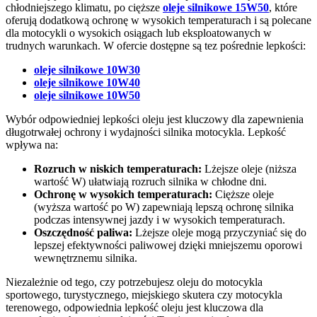
chłodniejszego klimatu, po cięższe
oleje silnikowe 15W50
, które
oferują dodatkową ochronę w wysokich temperaturach i są polecane
dla motocykli o wysokich osiągach lub eksploatowanych w
trudnych warunkach. W ofercie dostępne są tez pośrednie lepkości:
oleje silnikowe 10W30
oleje silnikowe 10W40
oleje silnikowe 10W50
Wybór odpowiedniej lepkości oleju jest kluczowy dla zapewnienia
długotrwałej ochrony i wydajności silnika motocykla. Lepkość
wpływa na:
Rozruch w niskich temperaturach:
Lżejsze oleje (niższa
wartość W) ułatwiają rozruch silnika w chłodne dni.
Ochronę w wysokich temperaturach:
Cięższe oleje
(wyższa wartość po W) zapewniają lepszą ochronę silnika
podczas intensywnej jazdy i w wysokich temperaturach.
Oszczędność paliwa:
Lżejsze oleje mogą przyczyniać się do
lepszej efektywności paliwowej dzięki mniejszemu oporowi
wewnętrznemu silnika.
Niezależnie od tego, czy potrzebujesz oleju do motocykla
sportowego, turystycznego, miejskiego skutera czy motocykla
terenowego, odpowiednia lepkość oleju jest kluczowa dla