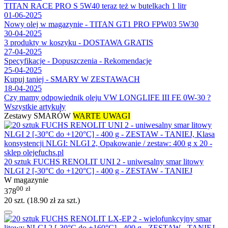
TITAN RACE PRO S 5W40 teraz też w butelkach 1 litr
01-06-2025
Nowy olej w magazynie - TITAN GT1 PRO FPW03 5W30
30-04-2025
3 produkty w koszyku - DOSTAWA GRATIS
27-04-2025
Specyfikacje - Dopuszczenia - Rekomendacje
25-04-2025
Kupuj taniej - SMARY W ZESTAWACH
18-04-2025
Czy mamy odpowiednik oleju VW LONGLIFE III FE 0W-30 ?
Wszystkie artykuły
Zestawy SMARÓW
WARTE UWAGI
20 sztuk FUCHS RENOLIT UNI 2 - uniwesalny smar litowy
NLGI 2 [-30°C do +120°C] - 400 g - ZESTAW - TANIEJ
W magazynie
00
zł
378
20 szt. (
18.90
zł
za szt.)