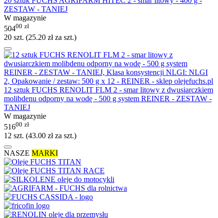
20 sztuk FUCHS AGRIFARM HITEC 2 - smar litowy - 400 g -
ZESTAW - TANIEJ
W magazynie
00
zł
504
20 szt. (
25.20
zł
za szt.)
12 sztuk FUCHS RENOLIT FLM 2 - smar litowy z dwusiarczkiem
molibdenu odporny na wodę - 500 g system REINER - ZESTAW -
TANIEJ
W magazynie
00
zł
516
12 szt. (
43.00
zł
za szt.)
NASZE
MARKI