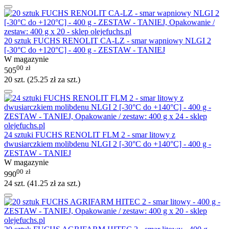
20 sztuk FUCHS RENOLIT CA-LZ - smar wapniowy NLGI 2
[-30°C do +120°C] - 400 g - ZESTAW - TANIEJ
W magazynie
00
zł
505
20 szt. (
25.25
zł
za szt.)
24 sztuki FUCHS RENOLIT FLM 2 - smar litowy z
dwusiarczkiem molibdenu NLGI 2 [-30°C do +140°C] - 400 g -
ZESTAW - TANIEJ
W magazynie
00
zł
990
24 szt. (
41.25
zł
za szt.)