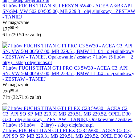
6 litrów FUCHS TITAN SUPERSYN 5W40 - ACEA A3/B3 API
SN/SM, VW 502 00/505 00, MB 229.3 - olej silnikowy - ZESTAW
- TANIEJ
W magazynie
00
zł
177
6 ltr (
29.50
zł
za ltr)
7 litrów FUCHS TITAN GT1 PRO C3 5W30 - ACEA C3, API
SN, VW 504 00/507 00, MB 229.51, BMW LL-04 - olej silnikowy
- ZESTAW - TANIEJ
W magazynie
00
zł
229
7 ltr (
32.71
zł
za ltr)
7 litrów FUCHS TITAN GT1 FLEX C23 5W30 - ACEA C2 C3,
API SQ SP, MB 229.31 MB 229.51, MB 229.52, OPEL D30 G30 -