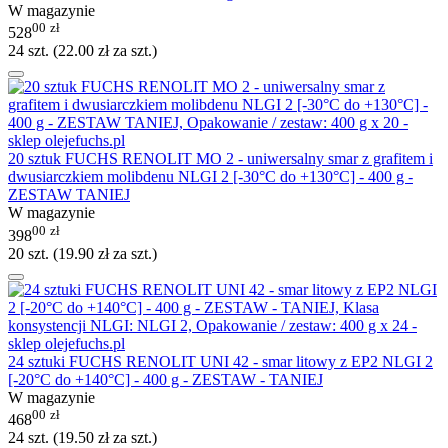
W magazynie
00
zł
528
24 szt. (
22.00
zł
za szt.)
20 sztuk FUCHS RENOLIT MO 2 - uniwersalny smar z grafitem i
dwusiarczkiem molibdenu NLGI 2 [-30°C do +130°C] - 400 g -
ZESTAW TANIEJ
W magazynie
00
zł
398
20 szt. (
19.90
zł
za szt.)
24 sztuki FUCHS RENOLIT UNI 42 - smar litowy z EP2 NLGI 2
[-20°C do +140°C] - 400 g - ZESTAW - TANIEJ
W magazynie
00
zł
468
24 szt. (
19.50
zł
za szt.)