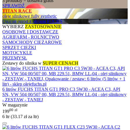
3 produkty = dostawa gratis
SPRAWDŹ
TITAN RACE
oleje silnikowe fully synthetic
Ogarnij ogród z olejami FUCHS
WYBIERZ
ZASTOSOWANIE
OSOBOWE I DOSTAWCZE
AGRIFARM - ROLNICTWO
SAMOCHODY CIĘŻAROWE
SPRZĘT CIĘŻKI
MOTOCYKLE
PRZEMYSŁ
Zestawy do silnika w
SUPER CENACH
6 litrów FUCHS TITAN GT1 PRO C3 5W30 - ACEA C3, API
SN, VW 504 00/507 00, MB 229.51, BMW LL-04 - olej silnikowy
- ZESTAW - TANIEJ
W magazynie
00
zł
199
6 ltr (
33.17
zł
za ltr)