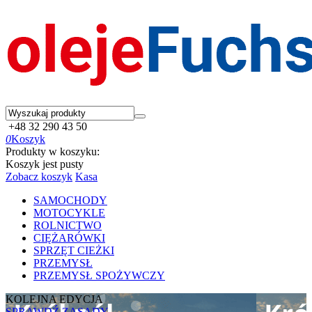
+48 32 290 43 50
0
Koszyk
Produkty w koszyku:
Koszyk jest pusty
Zobacz koszyk
Kasa
SAMOCHODY
MOTOCYKLE
ROLNICTWO
CIĘŻARÓWKI
SPRZĘT CIEŻKI
PRZEMYSŁ
PRZEMYSŁ SPOŻYWCZY
KOLEJNA EDYCJA
SPRAWDŹ ZASADY