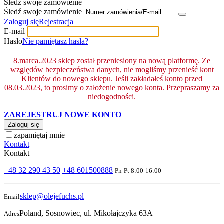
Śledź swoje zamówienie
Śledź swoje zamówienie
Zaloguj się
Rejestracja
E-mail
Hasło
Nie pamiętasz hasła?
8.marca.2023 sklep został przeniesiony na nową platformę. Ze
względów bezpieczeństwa danych, nie mogliśmy przenieść kont
Klientów do nowego sklepu. Jeśli zakładałeś konto przed
08.03.2023, to prosimy o założenie nowego konta. Przepraszamy za
niedogodności.
ZAREJESTRUJ NOWE KONTO
Zaloguj się
zapamiętaj mnie
Kontakt
Kontakt
+48 32 290 43 50
+48 601500888
Pn-Pt 8:00-16:00
sklep@olejefuchs.pl
Email
Poland, Sosnowiec, ul. Mikołajczyka 63A
Adres