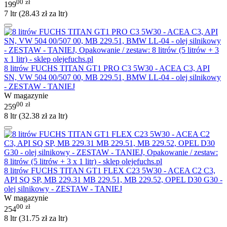
00
zł
199
7 ltr (
28.43
zł
za ltr)
8 litrów FUCHS TITAN GT1 PRO C3 5W30 - ACEA C3, API
SN, VW 504 00/507 00, MB 229.51, BMW LL-04 - olej silnikowy
- ZESTAW - TANIEJ
W magazynie
00
zł
259
8 ltr (
32.38
zł
za ltr)
8 litrów FUCHS TITAN GT1 FLEX C23 5W30 - ACEA C2 C3,
API SQ SP, MB 229.31 MB 229.51, MB 229.52, OPEL D30 G30 -
olej silnikowy - ZESTAW - TANIEJ
W magazynie
00
zł
254
8 ltr (
31.75
zł
za ltr)