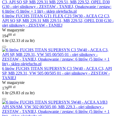
6 litrów FUCHS TITAN GT1 FLEX C23 5W30 - ACEA C2 C3,
API SQ SP, MB 229.31 MB 229.51, MB 229.52, OPEL D30 G30 -
olej silnikowy - ZESTAW - TANIEJ
W magazynie
00
zł
194
6 ltr (
32.33
zł
za ltr)
6 litrów FUCHS TITAN SUPERSYN C3 5W40 - ACEA C3, API
SP, MB 229.31, VW 505 00/505 01 - olej silnikowy - ZESTAW -
TANIEJ
W magazynie
00
zł
179
6 ltr (
29.83
zł
za ltr)