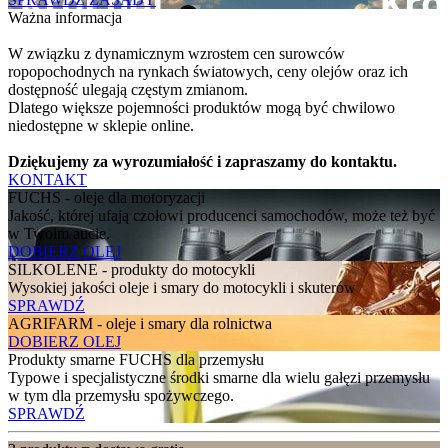
Ważna informacja
W związku z dynamicznym wzrostem cen surowców
ropopochodnych na rynkach światowych, ceny olejów oraz ich
dostępność ulegają częstym zmianom.
Dlatego większe pojemności produktów mogą być chwilowo
niedostępne w sklepie online.
Dziękujemy za wyrozumiałość i zapraszamy do kontaktu.
KONTAKT
FUCHS - oleje dla motoryzacji
Jakość, której ufają czołowi producenci samochodów, może też być
w Twoim aucie.
DOBIERZ OLEJ
SILKOLENE - produkty do motocykli
Wysokiej jakości oleje i smary do motocykli i skuterów
SPRAWDŹ
AGRIFARM - oleje i smary dla rolnictwa
DOBIERZ OLEJ
Produkty smarne FUCHS dla przemysłu
Typowe i specjalistyczne środki smarne dla wielu gałęzi przemysłu
w tym dla przemysłu spożywczego.
SPRAWDŹ