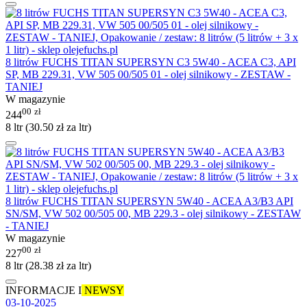
8 litrów FUCHS TITAN SUPERSYN C3 5W40 - ACEA C3, API
SP, MB 229.31, VW 505 00/505 01 - olej silnikowy - ZESTAW -
TANIEJ
W magazynie
00
zł
244
8 ltr (
30.50
zł
za ltr)
8 litrów FUCHS TITAN SUPERSYN 5W40 - ACEA A3/B3 API
SN/SM, VW 502 00/505 00, MB 229.3 - olej silnikowy - ZESTAW
- TANIEJ
W magazynie
00
zł
227
8 ltr (
28.38
zł
za ltr)
INFORMACJE I
NEWSY
03-10-2025