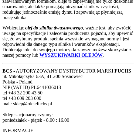
zaawansowanym formułom, oleje te zapewniają nie tylko doskonałe
smarowanie, ale także pomagają utrzymać silnik w czystości,
redukując jednocześnie emisję dymu i zapewniając płynniejszą
pracę silnika.
Wybierając
olej do silnika dwusuwowego
, ważne jest, aby zwrócić
uwagę na specyfikacje i zalecenia producenta pojazdu, aby upewnić
się, że wybrany produkt spełnia wszystkie wymagane normy i jest
odpowiedni dla danego typu silnika i warunków eksploatacji.
Dobierając olej do swojego motocykla zawsze możesz skorzystać z
naszej pomocy lub
WYSZUKIWARKI OLEJÓW
.
BCS
- AUTORYZOWANY DYSTRYBUTOR MARKI
FUCHS
ul. Mikołajczyka 63A, 41-200 Sosnowiec
Polska - Poland
NIP (VAT ID) PL6441036013
tel +48 32 290 43 50
tel +48 609 203 600
mail: sklep@olejefuchs.pl
Sklep stacjonarny czynny:
poniedziałek - piątek - 8.00 : 16.00
INFORMACJE