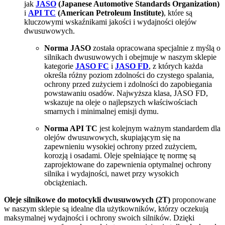
jak
JASO
(Japanese Automotive Standards Organization)
i
API TC
(American Petroleum Institute)
, które są
kluczowymi wskaźnikami jakości i wydajności olejów
dwusuwowych.
Norma JASO
została opracowana specjalnie z myślą o
silnikach dwusuwowych i obejmuje w naszym sklepie
kategorie
JASO FC
i
JASO FD
, z których każda
określa różny poziom zdolności do czystego spalania,
ochrony przed zużyciem i zdolności do zapobiegania
powstawaniu osadów. Najwyższa klasa, JASO FD,
wskazuje na oleje o najlepszych właściwościach
smarnych i minimalnej emisji dymu.
Norma API TC
jest kolejnym ważnym standardem dla
olejów dwusuwowych, skupiającym się na
zapewnieniu wysokiej ochrony przed zużyciem,
korozją i osadami. Oleje spełniające tę normę są
zaprojektowane do zapewnienia optymalnej ochrony
silnika i wydajności, nawet przy wysokich
obciążeniach.
Oleje silnikowe do motocykli dwusuwowych (2T)
proponowane
w naszym sklepie są idealne dla użytkowników, którzy oczekują
maksymalnej wydajności i ochrony swoich silników. Dzięki