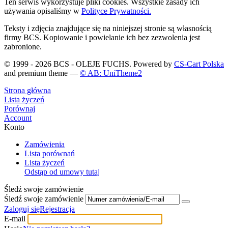
Ten serwis wykorzystuje pliki cookies. Wszystkie zasady ich
używania opisaliśmy w
Polityce Prywatności.
Teksty i zdjęcia znajdujące się na niniejszej stronie są własnością
firmy BCS. Kopiowanie i powielanie ich bez zezwolenia jest
zabronione.
© 1999 - 2026 BCS - OLEJE FUCHS. Powered by
CS-Cart Polska
and premium theme —
© AB: UniTheme2
Strona główna
Lista życzeń
Porównaj
Account
Konto
Zamówienia
Lista porównań
Lista życzeń
Odstąp od umowy tutaj
Śledź swoje zamówienie
Śledź swoje zamówienie
Zaloguj się
Rejestracja
E-mail