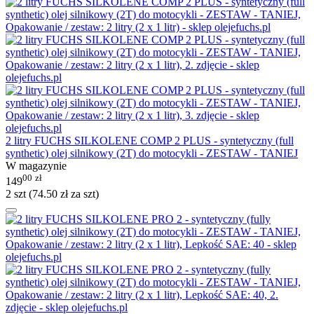
2 litry FUCHS SILKOLENE COMP 2 PLUS - syntetyczny (full
synthetic) olej silnikowy (2T) do motocykli - ZESTAW - TANIEJ
W magazynie
00
zł
149
2 szt (
74.50
zł
za szt)