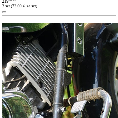
219
3 szt (
73.00
zł
za szt)