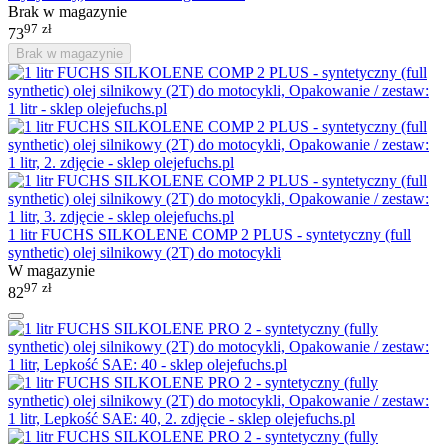
Brak w magazynie
97
zł
73
Brak w magazynie
1 litr FUCHS SILKOLENE COMP 2 PLUS - syntetyczny (full
synthetic) olej silnikowy (2T) do motocykli
W magazynie
97
zł
82