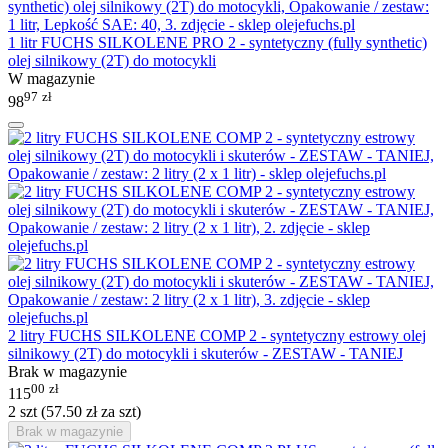
1 litr FUCHS SILKOLENE PRO 2 - syntetyczny (fully synthetic)
olej silnikowy (2T) do motocykli
W magazynie
97
zł
98
2 litry FUCHS SILKOLENE COMP 2 - syntetyczny estrowy olej
silnikowy (2T) do motocykli i skuterów - ZESTAW - TANIEJ
Brak w magazynie
00
zł
115
2 szt (
57.50
zł
za szt)
Brak w magazynie