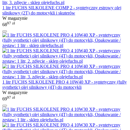
1 litr FUCHS SILKOLENE COMP 2 - syntetyczny estrowy olej
silnikowy (2T) do motocykli i skuterów
W magazynie
97
zł
68
1 litr FUCHS SILKOLENE PRO 4 10W40 XP - syntetyczny (fully
synthetic) olej silnikowy (4T) do motocykli
W magazynie
97
zł
69