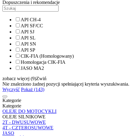
Dopuszczenia i rekomendacje
API CH-4
API SF/CC
API SJ
API SL
API SN
API SP
CIK-FIA (Homologowany)
Homologacja CIK-FIA
JASO MA2
zobacz więcej (9)
Zwiń
Nie znaleziono żadnej pozycji spełniającej kryteria wyszukiwania.
Wyczyść
Pokaż (143)
Kategorie
Kategorie
OLEJE DO MOTOCYKLI
OLEJE SILNIKOWE
2T - DWUSUWOWE
4T - CZTEROSUWOWE
JASO