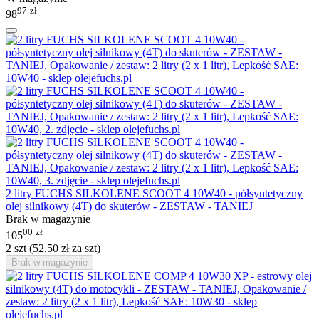
97
zł
98
2 litry FUCHS SILKOLENE SCOOT 4 10W40 - półsyntetyczny
olej silnikowy (4T) do skuterów - ZESTAW - TANIEJ
Brak w magazynie
00
zł
105
2 szt (
52.50
zł
za szt)
Brak w magazynie