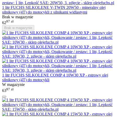
1 litr FUCHS SILKOLENE V-TWIN 20W50 - mineralny olej
silnikowy (4T) do motocykli z silnikami widlastymi
Brak w magazynie
97
zł
62
Brak w magazynie
1 litr FUCHS SILKOLENE COMP 4 10W30 XP - estrowy olej
silnikowy (4T) do motocykli
W magazynie
97
zł
63