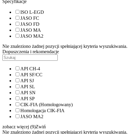
Specyfikacje
ISO L-EGD
JASO FC
JASO FD
JASO MA
JASO MA2
Nie znaleziono żadnej pozycji spełniającej kryteria wyszukiwania.
Dopuszczenia i rekomendacje
API CH-4
API SF/CC
API SJ
API SL
API SN
API SP
CIK-FIA (Homologowany)
Homologacja CIK-FIA
JASO MA2
zobacz więcej (9)
Zwiń
Nie znaleziono żadnej pozycji spełniającej kryteria wyszukiwania.