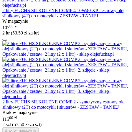
2 litry FUCHS SILKOLENE COMP 4 10W40 XP - estrowy olej
silnikowy (4T) do motocykli - ZESTAW - TANIEJ
W magazynie
00
zł
107
2 ltr (
53.50
zł
za ltr)
2 litry FUCHS SILKOLENE COMP 2 - syntetyczny estrowy olej
silnikowy (2T) do motocykli i skuterów - ZESTAW - TANIEJ
Brak w magazynie
00
zł
115
2 szt (
57.50
zł
za szt)
Brak w magazynie