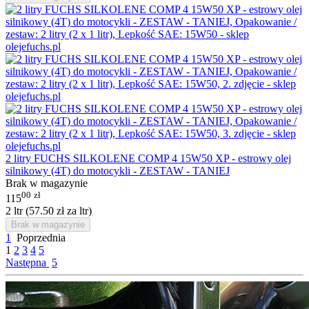
2 litry FUCHS SILKOLENE COMP 4 15W50 XP - estrowy olej
silnikowy (4T) do motocykli - ZESTAW - TANIEJ
Brak w magazynie
00
zł
115
2 ltr (
57.50
zł
za ltr)
Brak w magazynie
1
Poprzednia
1
2
3
4
5
Następna
5