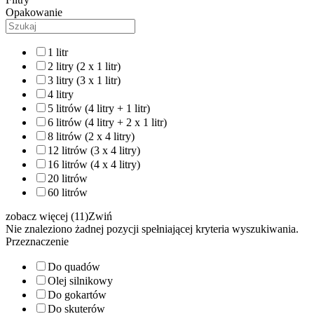
Opakowanie
1 litr
2 litry (2 x 1 litr)
3 litry (3 x 1 litr)
4 litry
5 litrów (4 litry + 1 litr)
6 litrów (4 litry + 2 x 1 litr)
8 litrów (2 x 4 litry)
12 litrów (3 x 4 litry)
16 litrów (4 x 4 litry)
20 litrów
60 litrów
zobacz więcej (11)
Zwiń
Nie znaleziono żadnej pozycji spełniającej kryteria wyszukiwania.
Przeznaczenie
Do quadów
Olej silnikowy
Do gokartów
Do skuterów