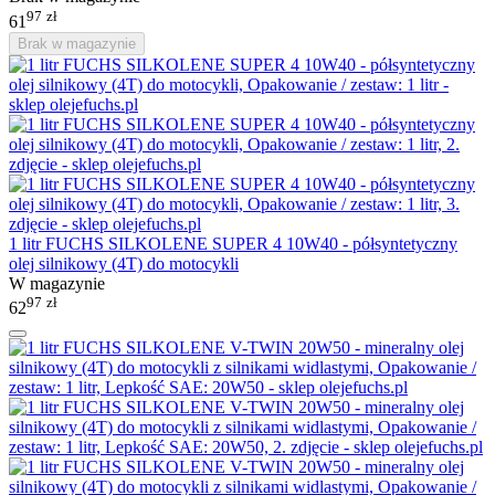
97
zł
61
Brak w magazynie
1 litr FUCHS SILKOLENE SUPER 4 10W40 - półsyntetyczny
olej silnikowy (4T) do motocykli
W magazynie
97
zł
62