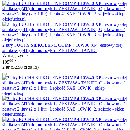
2 litry FUCHS SILKOLENE COMP 4 10W30 XP - estrowy olej
silnikowy (4T) do motocykli - ZESTAW - TANIEJ
W magazynie
00
zł
105
2 ltr (
52.50
zł
za ltr)