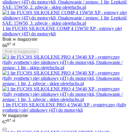
1 litr FUCHS SILKOLENE COMP 4 15W50 XP - estrowy olej
silnikowy (4T) do motocykli
Brak w magazynie
97
zł
66
Brak w magazynie
1 litr FUCHS SILKOLENE PRO 4 5W40 XP - syntetyczny (fully
synthetic) olej silnikowy (4T) do motocykli
W magazynie
97
zł
67