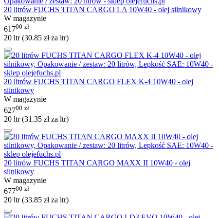
20 litrów FUCHS TITAN CARGO LA 10W40 - olej silnikowy
W magazynie
00
zł
617
20 ltr (
30.85
zł
za ltr)
20 litrów FUCHS TITAN CARGO FLEX K-4 10W40 - olej
silnikowy
W magazynie
00
zł
627
20 ltr (
31.35
zł
za ltr)
20 litrów FUCHS TITAN CARGO MAXX II 10W40 - olej
silnikowy
W magazynie
00
zł
677
20 ltr (
33.85
zł
za ltr)