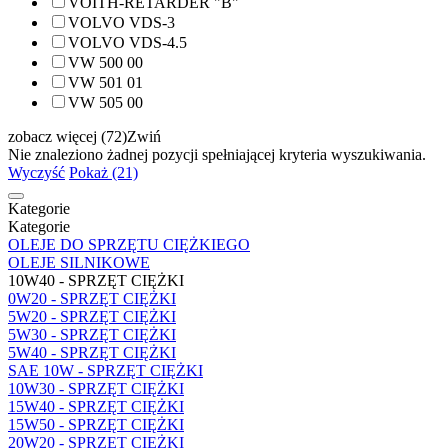
VOITH-RETARDER "B"
VOLVO VDS-3
VOLVO VDS-4.5
VW 500 00
VW 501 01
VW 505 00
zobacz więcej (72)
Zwiń
Nie znaleziono żadnej pozycji spełniającej kryteria wyszukiwania.
Wyczyść
Pokaż (21)
Kategorie
Kategorie
OLEJE DO SPRZĘTU CIĘŻKIEGO
OLEJE SILNIKOWE
10W40 - SPRZĘT CIĘŻKI
0W20 - SPRZĘT CIĘŻKI
5W20 - SPRZĘT CIĘŻKI
5W30 - SPRZĘT CIĘŻKI
5W40 - SPRZĘT CIĘŻKI
SAE 10W - SPRZĘT CIĘŻKI
10W30 - SPRZĘT CIĘŻKI
15W40 - SPRZĘT CIĘŻKI
15W50 - SPRZĘT CIĘŻKI
20W20 - SPRZĘT CIĘŻKI