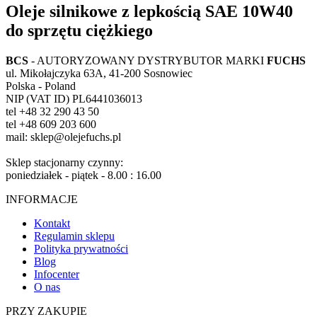
Oleje silnikowe z lepkością SAE 10W40
do sprzętu ciężkiego
BCS
- AUTORYZOWANY DYSTRYBUTOR MARKI
FUCHS
ul. Mikołajczyka 63A, 41-200 Sosnowiec
Polska - Poland
NIP (VAT ID) PL6441036013
tel +48 32 290 43 50
tel +48 609 203 600
mail: sklep@olejefuchs.pl
Sklep stacjonarny czynny:
poniedziałek - piątek - 8.00 : 16.00
INFORMACJE
Kontakt
Regulamin sklepu
Polityka prywatności
Blog
Infocenter
O nas
PRZY ZAKUPIE