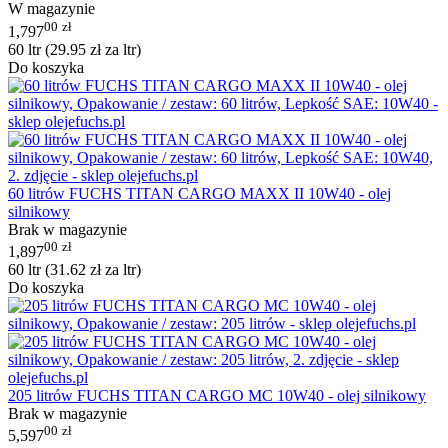
W magazynie
00
zł
1,797
60 ltr (
29.95
zł
za ltr)
Do koszyka
60 litrów FUCHS TITAN CARGO MAXX II 10W40 - olej
silnikowy
Brak w magazynie
00
zł
1,897
60 ltr (
31.62
zł
za ltr)
Do koszyka
205 litrów FUCHS TITAN CARGO MC 10W40 - olej silnikowy
Brak w magazynie
00
zł
5,597