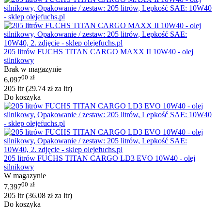
205 litrów FUCHS TITAN CARGO MAXX II 10W40 - olej
silnikowy
Brak w magazynie
00
zł
6,097
205 ltr (
29.74
zł
za ltr)
Do koszyka
205 litrów FUCHS TITAN CARGO LD3 EVO 10W40 - olej
silnikowy
W magazynie
00
zł
7,397
205 ltr (
36.08
zł
za ltr)
Do koszyka