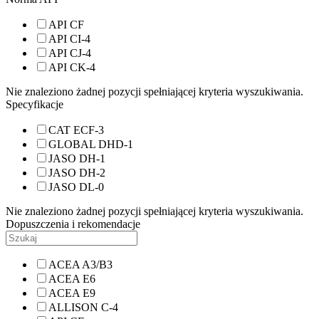
API CF
API CI-4
API CJ-4
API CK-4
Nie znaleziono żadnej pozycji spełniającej kryteria wyszukiwania.
Specyfikacje
CAT ECF-3
GLOBAL DHD-1
JASO DH-1
JASO DH-2
JASO DL-0
Nie znaleziono żadnej pozycji spełniającej kryteria wyszukiwania.
Dopuszczenia i rekomendacje
ACEA A3/B3
ACEA E6
ACEA E9
ALLISON C-4