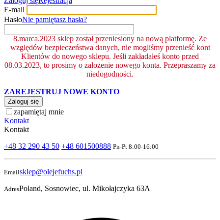
Zaloguj się
Rejestracja
E-mail
Hasło
Nie pamiętasz hasła?
8.marca.2023 sklep został przeniesiony na nową platformę. Ze
względów bezpieczeństwa danych, nie mogliśmy przenieść kont
Klientów do nowego sklepu. Jeśli zakładałeś konto przed
08.03.2023, to prosimy o założenie nowego konta. Przepraszamy za
niedogodności.
ZAREJESTRUJ NOWE KONTO
Zaloguj się
zapamiętaj mnie
Kontakt
Kontakt
+48 32 290 43 50
+48 601500888
Pn-Pt 8:00-16:00
sklep@olejefuchs.pl
Email
Poland, Sosnowiec, ul. Mikołajczyka 63A
Adres