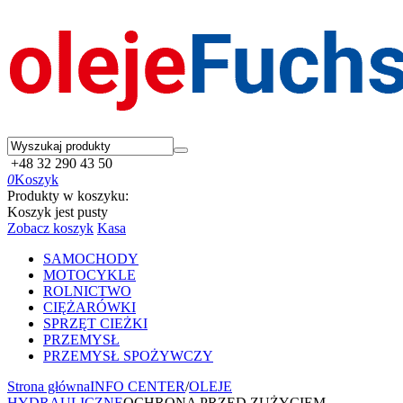
+48 32 290 43 50
0
Koszyk
Produkty w koszyku:
Koszyk jest pusty
Zobacz koszyk
Kasa
SAMOCHODY
MOTOCYKLE
ROLNICTWO
CIĘŻARÓWKI
SPRZĘT CIEŻKI
PRZEMYSŁ
PRZEMYSŁ SPOŻYWCZY
Strona główna
INFO CENTER
/
OLEJE
HYDRAULICZNE
OCHRONA PRZED ZUŻYCIEM