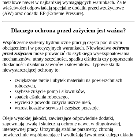
metalowe nawet w najbardziej wymagających warunkach. Za te
właściwości odpowiadają specjalne dodatki przeciwzużyciowe
(AW) oraz dodatki EP (Extreme Pressure).
Dlaczego ochrona przed zużyciem jest ważna?
Współczesne systemy hydrauliczne pracują często pod dużym
obciążeniem i w precyzyjnych warunkach. Niewłasciwa
ochrona
przed zużyciem
może prowadzić do szybkiego wyeksploatowania
mechanizmów, utraty szczelności, spadku ciśnienia czy pogorszenia
dokładności działania zaworów i siłowników. Typowe skutki
niewystarczającej ochrony to:
zwiększone tarcie i ubytek materiału na powierzchniach
roboczych,
szybsze zużycie pomp i siłowników,
spadek ciśnienia roboczego,
wycieki z powodu zużycia uszczelnień,
wzrost kosztów serwisu i częstsze przestoje.
Oleje wysokiej jakości, zawierające odpowiednie dodatki,
zapewniają trwałą i skuteczną ochronę nawet w długotrwałej,
intensywnej pracy. Utrzymują stabilne parametry, chronią
powierzchnie współpracujące i wydłużają żywotność całego układu