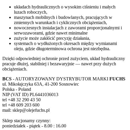
układach hydraulicznych o wysokim ciśnieniu i małych
luzach roboczych,
maszynach mobilnych i budowlanych, pracujących w
zmiennych warunkach i cyklicznych obciążeniach,
nowoczesnych instalacjach z zaworami proporcjonalnymi i
serwozaworami, gdzie nawet minimalne
zużycie może zakłócić precyzję działania,
systemach o wydłużonych okresach między wymianami
oleju, gdzie długoterminowa ochrona jest niezbędna.
Dzięki odpowiedniej ochronie przed zużyciem, układ hydrauliczny
pracuje dłużej, stabilniej i bezawaryjnie — nawet przy dużych
obciążeniach.
BCS
- AUTORYZOWANY DYSTRYBUTOR MARKI
FUCHS
ul. Mikołajczyka 63A, 41-200 Sosnowiec
Polska - Poland
NIP (VAT ID) PL6441036013
tel +48 32 290 43 50
tel +48 609 203 600
mail: sklep@olejefuchs.pl
Sklep stacjonarny czynny:
poniedziałek - piątek - 8.00 : 16.00