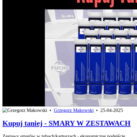
•
Grzegorz Makowski
•
25-04-2025
Kupuj taniej - SMARY W ZESTAWACH
Zestawy smarów w tubach/kartuszach - ekonomiczne podejście