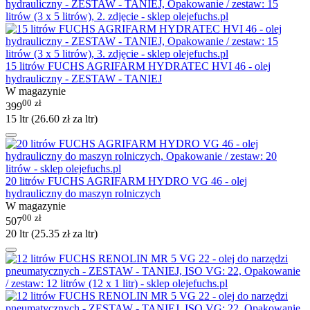
15 litrów FUCHS AGRIFARM HYDRATEC HVI 46 - olej
hydrauliczny - ZESTAW - TANIEJ
W magazynie
00
zł
399
15 ltr (
26.60
zł
za ltr)
20 litrów FUCHS AGRIFARM HYDRO VG 46 - olej
hydrauliczny do maszyn rolniczych
W magazynie
00
zł
507
20 ltr (
25.35
zł
za ltr)