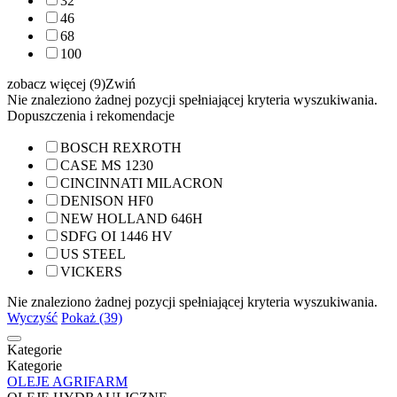
32
46
68
100
zobacz więcej (9)
Zwiń
Nie znaleziono żadnej pozycji spełniającej kryteria wyszukiwania.
Dopuszczenia i rekomendacje
BOSCH REXROTH
CASE MS 1230
CINCINNATI MILACRON
DENISON HF0
NEW HOLLAND 646H
SDFG OI 1446 HV
US STEEL
VICKERS
Nie znaleziono żadnej pozycji spełniającej kryteria wyszukiwania.
Wyczyść
Pokaż (39)
Kategorie
Kategorie
OLEJE AGRIFARM