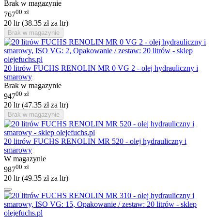
Brak w magazynie
00
zł
767
20 ltr (
38.35
zł
za ltr)
Brak w magazynie
20 litrów FUCHS RENOLIN MR 0 VG 2 - olej hydrauliczny i
smarowy
Brak w magazynie
00
zł
947
20 ltr (
47.35
zł
za ltr)
Brak w magazynie
20 litrów FUCHS RENOLIN MR 520 - olej hydrauliczny i
smarowy
W magazynie
00
zł
987
20 ltr (
49.35
zł
za ltr)