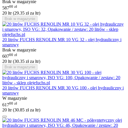
Brak w magazynie
00
zł
587
20 ltr (
29.35
zł
za ltr)
Brak w magazynie
20 litrów FUCHS RENOLIN MR 10 VG 32 - olej hydrauliczny i
smarowy
Brak w magazynie
00
zł
607
20 ltr (
30.35
zł
za ltr)
Brak w magazynie
20 litrów FUCHS RENOLIN MR 30 VG 100 - olej hydrauliczny i
smarowy
W magazynie
00
zł
617
20 ltr (
30.85
zł
za ltr)