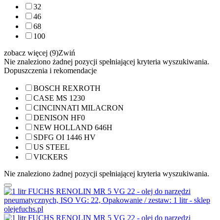
32
46
68
100
zobacz więcej (9)
Zwiń
Nie znaleziono żadnej pozycji spełniającej kryteria wyszukiwania.
Dopuszczenia i rekomendacje
BOSCH REXROTH
CASE MS 1230
CINCINNATI MILACRON
DENISON HF0
NEW HOLLAND 646H
SDFG OI 1446 HV
US STEEL
VICKERS
Nie znaleziono żadnej pozycji spełniającej kryteria wyszukiwania.