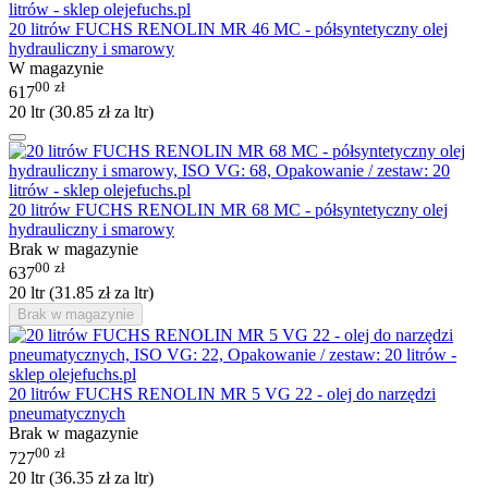
20 litrów FUCHS RENOLIN MR 46 MC - półsyntetyczny olej
hydrauliczny i smarowy
W magazynie
00
zł
617
20 ltr (
30.85
zł
za ltr)
20 litrów FUCHS RENOLIN MR 68 MC - półsyntetyczny olej
hydrauliczny i smarowy
Brak w magazynie
00
zł
637
20 ltr (
31.85
zł
za ltr)
Brak w magazynie
20 litrów FUCHS RENOLIN MR 5 VG 22 - olej do narzędzi
pneumatycznych
Brak w magazynie
00
zł
727
20 ltr (
36.35
zł
za ltr)