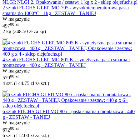
2 sztuki FUCHS GLEITMO 705 - wysokotemperaturowa pasta
smarna do 1000°C - 1kg - ZESTAW - TANIEJ
W magazynie
00
zł
497
2 kg (
248.50
zł
za kg)
4 sztuki FUCHS GLEITMO 805 K - syntetyczna pasta smarna i
montażowa - 400 g - ZESTAW - TANIEJ
W magazynie
00
zł
579
4 szt. (
144.75
zł
za szt.)
6 sztuk FUCHS GLEITMO 805 - pasta smarna i montażowa - 440
g - ZESTAW - TANIEJ
W magazynie
00
zł
672
6 szt. (
112.00
zł
za szt.)