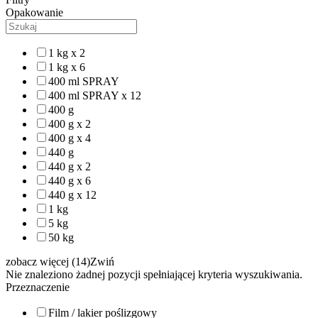
Opakowanie
1 kg x 2
1 kg x 6
400 ml SPRAY
400 ml SPRAY x 12
400 g
400 g x 2
400 g x 4
440 g
440 g x 2
440 g x 6
440 g x 12
1 kg
5 kg
50 kg
zobacz więcej (14)
Zwiń
Nie znaleziono żadnej pozycji spełniającej kryteria wyszukiwania.
Przeznaczenie
Film / lakier poślizgowy