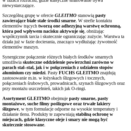
w fazach rozruchu, gdzie klasyczne smarowanie bywa
niewystarczające.
Szczególną grupę w ofercie
GLEITMO
stanowią
pasty
zawierające białe stałe środki smarne
. W strefie kontaktu
elementów trących
tworzą one adhezyjną warstwę ochronną,
która pod wpływem nacisku aktywuje się
, obniżając
współczynnik tarcia i skutecznie ograniczając zużycie. Warstwa ta
działa już w fazie docierania, znacząco wydłużając żywotność
elementów maszyn.
Synergiczne połączenie różnych białych środków smarnych
umożliwia
skuteczne oddzielenie powierzchni zarówno w
parach stal–stal, jak i w połączeniach z udziałem stopów
aluminium czy miedzi
. Pasty
FUCHS GLEITMO
znajdują
zastosowanie m.in. w łożyskach ślizgowych i tocznych,
połączeniach śrubowych, prowadnicach, szynach ślizgowych oraz
przy montażu uszczelnień, takich jak O-ringi.
Asortyment GLEITMO
obejmuje
pasty smarne, pasty
montażowe, suche filmy poślizgowe oraz trwałe lakiery
ślizgowe
, w tym formulacje odporne na wysokie temperatury i
działanie tlenu. Produkty te zapewniają
stabilną ochronę w
miejscach, gdzie klasyczne oleje i smary nie mogą być
skutecznie stosowane
.