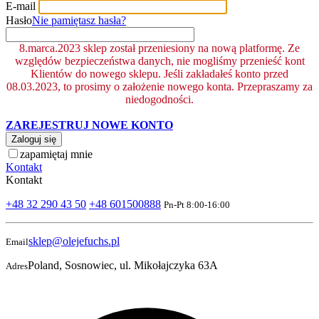
E-mail
Hasło
Nie pamiętasz hasła?
8.marca.2023 sklep został przeniesiony na nową platformę. Ze
względów bezpieczeństwa danych, nie mogliśmy przenieść kont
Klientów do nowego sklepu. Jeśli zakładałeś konto przed
08.03.2023, to prosimy o założenie nowego konta. Przepraszamy za
niedogodności.
ZAREJESTRUJ NOWE KONTO
Zaloguj się
zapamiętaj mnie
Kontakt
Kontakt
+48 32 290 43 50
+48 601500888
Pn-Pt 8:00-16:00
sklep@olejefuchs.pl
Email
Poland, Sosnowiec, ul. Mikołajczyka 63A
Adres