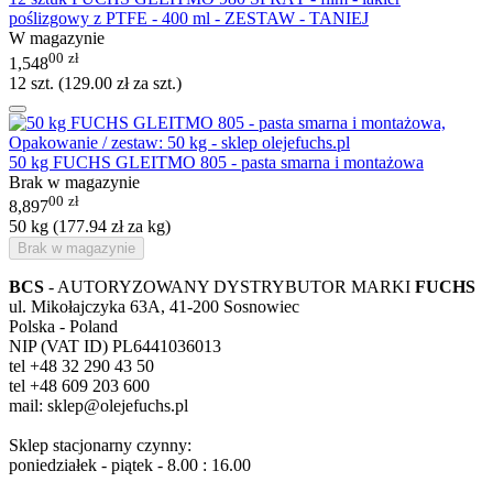
poślizgowy z PTFE - 400 ml - ZESTAW - TANIEJ
W magazynie
00
zł
1,548
12 szt. (
129.00
zł
za szt.)
50 kg FUCHS GLEITMO 805 - pasta smarna i montażowa
Brak w magazynie
00
zł
8,897
50 kg (
177.94
zł
za kg)
Brak w magazynie
BCS
- AUTORYZOWANY DYSTRYBUTOR MARKI
FUCHS
ul. Mikołajczyka 63A, 41-200 Sosnowiec
Polska - Poland
NIP (VAT ID) PL6441036013
tel +48 32 290 43 50
tel +48 609 203 600
mail: sklep@olejefuchs.pl
Sklep stacjonarny czynny:
poniedziałek - piątek - 8.00 : 16.00