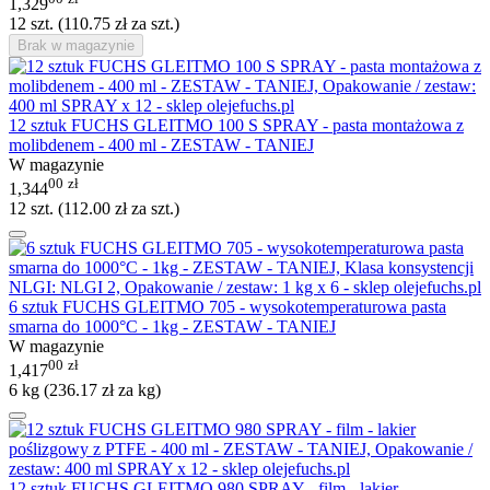
1,329
12 szt. (
110.75
zł
za szt.)
Brak w magazynie
12 sztuk FUCHS GLEITMO 100 S SPRAY - pasta montażowa z
molibdenem - 400 ml - ZESTAW - TANIEJ
W magazynie
00
zł
1,344
12 szt. (
112.00
zł
za szt.)
6 sztuk FUCHS GLEITMO 705 - wysokotemperaturowa pasta
smarna do 1000°C - 1kg - ZESTAW - TANIEJ
W magazynie
00
zł
1,417
6 kg (
236.17
zł
za kg)
12 sztuk FUCHS GLEITMO 980 SPRAY - film - lakier