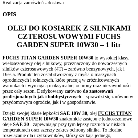
Realizacja zamówień - dostawa
OPIS
OLEJ DO KOSIAREK Z SILNIKAMI
CZTEROSUWOWYMI
FUCHS
GARDEN SUPER 10W30
– 1 litr
FUCHS TITAN GARDEN SUPER 10W30
to wysokiej klasy,
wielosezonowy olej silnikowy, przeznaczony do nowoczesnych
silników czterosuwowych (4T) – zarówno benzynowych, jak i
Diesla. Produkt ten został stworzony z myślą o maszynach
ogrodniczych i rolniczych, które pracują w zróżnicowanych
warunkach i wymagają maksymalnej ochrony oraz niezawodności
przez cały sezon. Dedykowany zarówno
do zastosowań
profesjonalnych jak i hobbystycznych
– sprawdzi się zarówno w
przydomowym ogrodzie, jak i w gospodarstwie.
Dzięki swojej klasie lepkości
SAE 10W-30
, olej
FUCHS TITAN
GARDEN SUPER 10W30
znakomicie zastępuje jednosezonowe
oleje
SAE 30
- zapewniając przy tym lepszy rozruch w niskich
temperaturach oraz szerszy zakres ochrony silnika. To idealne
rozwiązanie dla użytkowników, którzy szukają jednego,