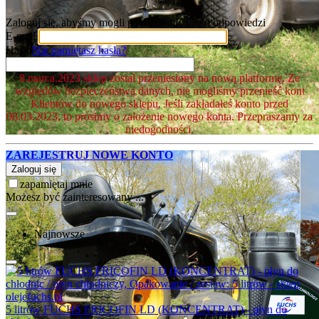
Zaloguj się, abyśmy mogli powiadomić Cię o odpowiedzi
E-mail
Hasło
Nie pamiętasz hasła?
8.marca.2023 sklep został przeniesiony na nową platformę. Ze
względów bezpieczeństwa danych, nie mogliśmy przenieść kont
Klientów do nowego sklepu. Jeśli zakładałeś konto przed
08.03.2023, to prosimy o założenie nowego konta. Przepraszamy za
niedogodności.
ZAREJESTRUJ NOWE KONTO
Zaloguj się
zapamiętaj mnie
Możesz być zainteresowany ...
Najnowsze
5 litrów FUCHS FRICOFIN LD (KONCENTRAT) - płyn do