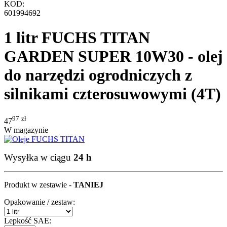
KOD:
601994692
1 litr FUCHS TITAN
GARDEN SUPER 10W30 - olej
do narzędzi ogrodniczych z
silnikami czterosuwowymi (4T)
97
zł
47
W magazynie
Wysyłka w ciągu
24 h
Produkt w zestawie -
TANIEJ
Opakowanie / zestaw:
Lepkość SAE: