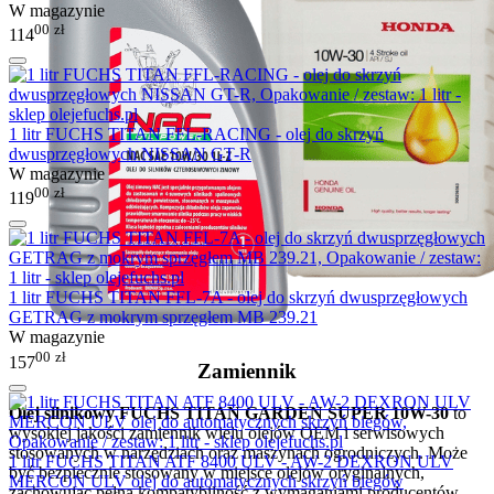
W magazynie
00
zł
114
1 litr FUCHS TITAN FFL-RACING - olej do skrzyń
dwusprzęgłowych NISSAN GT-R
W magazynie
00
zł
119
1 litr FUCHS TITAN FFL-7A - olej do skrzyń dwusprzęgłowych
GETRAG z mokrym sprzęgłem MB 239.21
W magazynie
00
zł
157
Zamiennik
Olej silnikowy FUCHS TITAN GARDEN SUPER 10W-30
to
wysokiej jakości zamiennik wielu olejów OEM i serwisowych
stosowanych w narzędziach oraz maszynach ogrodniczych. Może
1 litr FUCHS TITAN ATF 8400 ULV - AW-2 DEXRON ULV
być bezpiecznie stosowany w miejsce olejów oryginalnych,
MERCON ULV olej do automatycznych skrzyń biegów
zachowując pełną kompatybilność z wymaganiami producentów