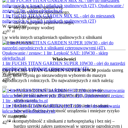
olej do kosiarki spalinowej,
olej do traktorka ogrodniczego,
1 litr FUCHS TITAN GARDEN MIX SL - olej do mieszanek
olej do glebogryzarki
paliwowych w kosach i pilarkach spalinowych (2T)
olej do agregatu prądotwórczego,
W magazynie
olej do pompy wodnej
97
zł
42
i w wielu innych urządzeniach spalinowych z silnikami
czterosuwowymi.
Właściwości
1 litr FUCHS TITAN GARDEN SUPER 10W30 - olej do narzędzi
ogrodniczych z silnikami czterosuwowymi (4T)
Olej FUCHS TITAN GARDEN SUPER 10W30
posiada szereg
W magazynie
zalet, które czynią go niezawodnym wyborem do maszyn
97
zł
47
ogrodniczych i rolniczych. Do najważniejszych z nich należą:
wysoka odporność na ścinanie – utrzymuje swoje
właściwości nawet przy długotrwałym, intensywnym
użytkowaniu,
doskonała ochrona silnika przed zużyciem i osadami –
1 litr FUCHS TITAN GARDEN HCT 150 - olej do smarowania
zapewnia dłuższą żywotność urządzenia i mniejsze ryzyko
łańcuchów pił łańcuchowych
awarii,
W magazynie
kompatybilność z silnikami z turbosprężarką i bez niej –
97
zł
42
bardzo szeroki zakres zastosowań w sprzęcie ogrodniczym i