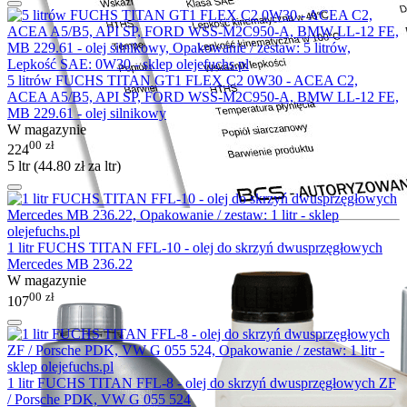
5 litrów FUCHS TITAN GT1 FLEX C2 0W30 - ACEA C2,
ACEA A5/B5, API SP, FORD WSS-M2C950-A, BMW LL-12 FE,
MB 229.61 - olej silnikowy
W magazynie
00
zł
224
5 ltr (
44.80
zł
za ltr)
1 litr FUCHS TITAN FFL-10 - olej do skrzyń dwusprzęgłowych
Mercedes MB 236.22
W magazynie
00
zł
107
1 litr FUCHS TITAN FFL-8 - olej do skrzyń dwusprzęgłowych ZF
/ Porsche PDK, VW G 055 524