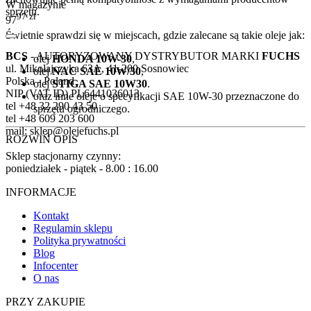
W magazynie
sprzętu.
97
zł
97
Świetnie sprawdzi się w miejscach, gdzie zalecane są takie oleje jak:
BCS
- AUTORYZOWANY DYSTRYBUTOR MARKI
FUCHS
olej
HONDA 10W-30
,
ul. Mikołajczyka 63A, 41-200 Sosnowiec
olej
NAC SAE 10W/30
,
Polska - Poland
olej
STIGA SAE 10W30
.
NIP (VAT ID) PL6441036013
oraz inne oleje o specyfikacji SAE 10W-30 przeznaczone do
tel +48 32 290 43 50
sprzętu ogrodniczego.
tel +48 609 203 600
mail: sklep@olejefuchs.pl
ROZWIŃ OPIS
Sklep stacjonarny czynny:
poniedziałek - piątek - 8.00 : 16.00
INFORMACJE
Kontakt
Regulamin sklepu
Polityka prywatności
Blog
Infocenter
O nas
PRZY ZAKUPIE