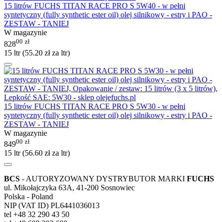
15 litrów FUCHS TITAN RACE PRO S 5W40 - w pełni
syntetyczny (fully synthetic ester oil) olej silnikowy - estry i PAO -
ZESTAW - TANIEJ
W magazynie
00
zł
828
15 ltr (
55.20
zł
za ltr)
15 litrów FUCHS TITAN RACE PRO S 5W30 - w pełni
syntetyczny (fully synthetic ester oil) olej silnikowy - estry i PAO -
ZESTAW - TANIEJ
W magazynie
00
zł
849
15 ltr (
56.60
zł
za ltr)
BCS
- AUTORYZOWANY DYSTRYBUTOR MARKI
FUCHS
ul. Mikołajczyka 63A, 41-200 Sosnowiec
Polska - Poland
NIP (VAT ID) PL6441036013
tel +48 32 290 43 50