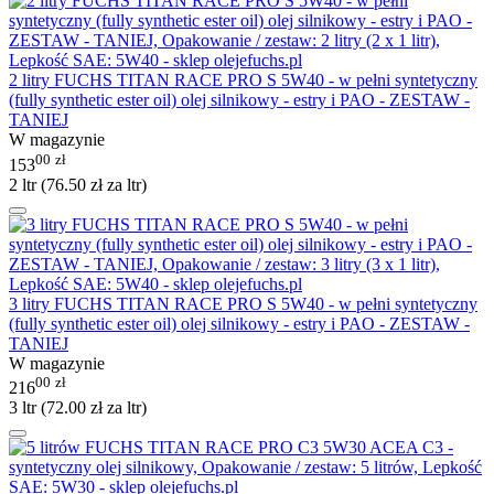
2 litry FUCHS TITAN RACE PRO S 5W40 - w pełni syntetyczny
(fully synthetic ester oil) olej silnikowy - estry i PAO - ZESTAW -
TANIEJ
W magazynie
00
zł
153
2 ltr (
76.50
zł
za ltr)
3 litry FUCHS TITAN RACE PRO S 5W40 - w pełni syntetyczny
(fully synthetic ester oil) olej silnikowy - estry i PAO - ZESTAW -
TANIEJ
W magazynie
00
zł
216
3 ltr (
72.00
zł
za ltr)