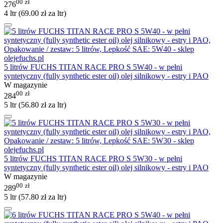
00
zł
276
4 ltr (
69.00
zł
za ltr)
5 litrów FUCHS TITAN RACE PRO S 5W40 - w pełni
syntetyczny (fully synthetic ester oil) olej silnikowy - estry i PAO
W magazynie
00
zł
284
5 ltr (
56.80
zł
za ltr)
5 litrów FUCHS TITAN RACE PRO S 5W30 - w pełni
syntetyczny (fully synthetic ester oil) olej silnikowy - estry i PAO
W magazynie
00
zł
289
5 ltr (
57.80
zł
za ltr)