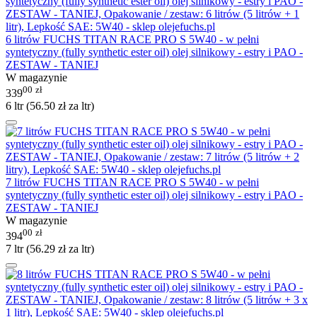
6 litrów FUCHS TITAN RACE PRO S 5W40 - w pełni
syntetyczny (fully synthetic ester oil) olej silnikowy - estry i PAO -
ZESTAW - TANIEJ
W magazynie
00
zł
339
6 ltr (
56.50
zł
za ltr)
7 litrów FUCHS TITAN RACE PRO S 5W40 - w pełni
syntetyczny (fully synthetic ester oil) olej silnikowy - estry i PAO -
ZESTAW - TANIEJ
W magazynie
00
zł
394
7 ltr (
56.29
zł
za ltr)