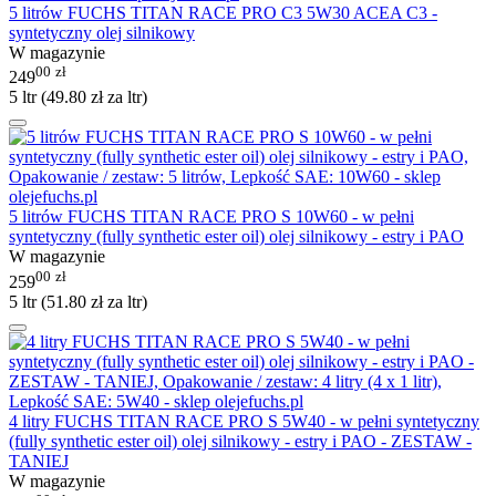
5 litrów FUCHS TITAN RACE PRO C3 5W30 ACEA C3 -
syntetyczny olej silnikowy
W magazynie
00
zł
249
5 ltr (
49.80
zł
za ltr)
5 litrów FUCHS TITAN RACE PRO S 10W60 - w pełni
syntetyczny (fully synthetic ester oil) olej silnikowy - estry i PAO
W magazynie
00
zł
259
5 ltr (
51.80
zł
za ltr)
4 litry FUCHS TITAN RACE PRO S 5W40 - w pełni syntetyczny
(fully synthetic ester oil) olej silnikowy - estry i PAO - ZESTAW -
TANIEJ
W magazynie