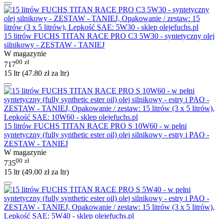
15 litrów FUCHS TITAN RACE PRO C3 5W30 - syntetyczny olej
silnikowy - ZESTAW - TANIEJ
W magazynie
00
zł
717
15 ltr (
47.80
zł
za ltr)
15 litrów FUCHS TITAN RACE PRO S 10W60 - w pełni
syntetyczny (fully synthetic ester oil) olej silnikowy - estry i PAO -
ZESTAW - TANIEJ
W magazynie
00
zł
735
15 ltr (
49.00
zł
za ltr)