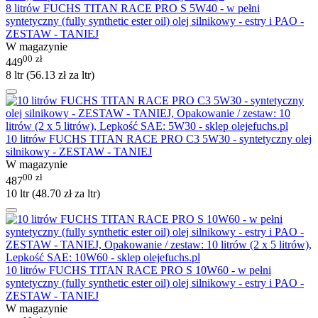
8 litrów FUCHS TITAN RACE PRO S 5W40 - w pełni
syntetyczny (fully synthetic ester oil) olej silnikowy - estry i PAO -
ZESTAW - TANIEJ
W magazynie
00
zł
449
8 ltr (
56.13
zł
za ltr)
10 litrów FUCHS TITAN RACE PRO C3 5W30 - syntetyczny olej
silnikowy - ZESTAW - TANIEJ
W magazynie
00
zł
487
10 ltr (
48.70
zł
za ltr)
10 litrów FUCHS TITAN RACE PRO S 10W60 - w pełni
syntetyczny (fully synthetic ester oil) olej silnikowy - estry i PAO -
ZESTAW - TANIEJ
W magazynie