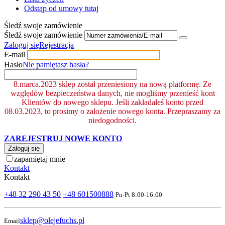
Odstąp od umowy tutaj
Śledź swoje zamówienie
Śledź swoje zamówienie
Zaloguj się
Rejestracja
E-mail
Hasło
Nie pamiętasz hasła?
8.marca.2023 sklep został przeniesiony na nową platformę. Ze
względów bezpieczeństwa danych, nie mogliśmy przenieść kont
Klientów do nowego sklepu. Jeśli zakładałeś konto przed
08.03.2023, to prosimy o założenie nowego konta. Przepraszamy za
niedogodności.
ZAREJESTRUJ NOWE KONTO
Zaloguj się
zapamiętaj mnie
Kontakt
Kontakt
+48 32 290 43 50
+48 601500888
Pn-Pt 8:00-16:00
sklep@olejefuchs.pl
Email