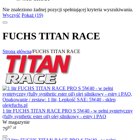
Nie znaleziono żadnej pozycji spełniającej kryteria wyszukiwania.
Wyczyść
Pokaż (19)
FUCHS TITAN RACE
Strona główna
/
FUCHS TITAN RACE
1 litr FUCHS TITAN RACE PRO S 5W40 - w pełni syntetyczny
(fully synthetic ester oil) olej silnikowy - estry i PAO
W magazynie
97
zł
79