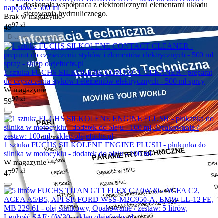
doskonała współpraca z elektronicznymi elementami układu
napędów - 500 ml
sterowania hydraulicznego.
Brak w magazynie
97
zł
49
Brak w magazynie
1 sztuka FUCHS SILKOLENE CONTACT CLEANER - preparat
do czyszczenia styków i elementów elektrycznych - 500 ml spray
W magazynie
97
zł
59
1 sztuka FUCHS SILKOLENE ENGINE FLUSH - płukanka do
silnika w motocyklu - dodatek do oleju - 100 ml
W magazynie
97
zł
47