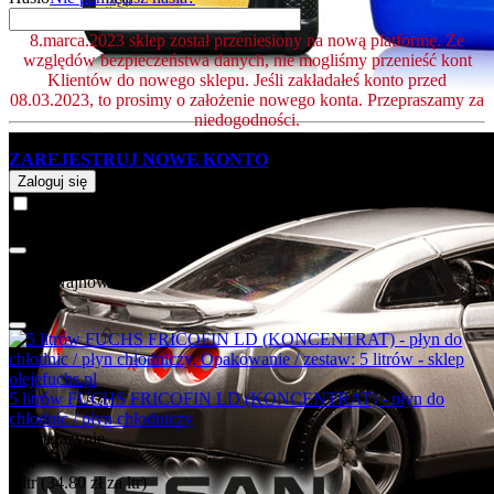
8.marca.2023 sklep został przeniesiony na nową platformę. Ze
względów bezpieczeństwa danych, nie mogliśmy przenieść kont
Klientów do nowego sklepu. Jeśli zakładałeś konto przed
08.03.2023, to prosimy o założenie nowego konta. Przepraszamy za
niedogodności.
ZAREJESTRUJ NOWE KONTO
Zaloguj się
zapamiętaj mnie
Możesz być zainteresowany ...
Najnowsze
5 litrów FUCHS FRICOFIN LD (KONCENTRAT) - płyn do
chłodnic / płyn chłodniczy
W magazynie
00
zł
174
5 ltr (
34.80
zł
za ltr)