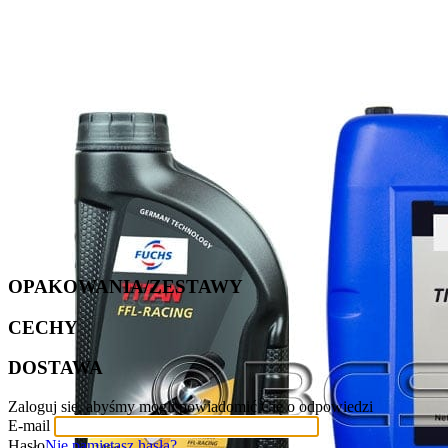
OPAKOWANIA/ZESTAWY
CECHY
DOSTAWA
Zaloguj się, abyśmy mogli powiadomić Cię o odpowiedzi
E-mail
Hasło
Nie pamiętasz hasła?