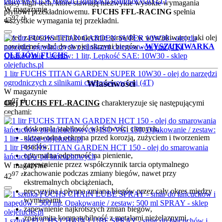
paliwowych w kosach i pilarkach spalinowych (2T)
klasy high-tech, które stawiają niezwykle wysokie wymagania
W magazynie
płynowi przekładniowemu.
FUCHS FFL-RACING
spełnia
97
zł
42
wszystkie wymagania tej przekładni.
Przed zastosowaniem koniecznie sprawdź w wyszukiwarce jaki olej
powinieneś wlać do swojej skrzyni biegów
-
WYSZUKIWARKA
OLEJÓW FUCHS
1 litr FUCHS TITAN GARDEN SUPER 10W30 - olej do narzędzi
Właściwości
ogrodniczych z silnikami czterosuwowymi (4T)
W magazynie
97
zł
47
Olej FUCHS FFL-RACING
charakteryzuje się następującymi
cechami:
doskonała stabilność właściwości ciernych,
niezawodna ochrona przed korozją, zużyciem i tworzeniem
osadów,
1 litr FUCHS TITAN GARDEN HCT 150 - olej do smarowania
optymalna odporność na pienienie,
łańcuchów pił łańcuchowych
zapewnienie przez współczynnik tarcia optymalnego
W magazynie
zachowanie podczas zmiany biegów, nawet przy
97
zł
42
ekstremalnych obciążeniach,
precyzyjna i płynna zmiana biegów przez cały okres między
wymianami,
zapewnienie najkrótszych zmian biegów,
znakomita kompatybilność z metalami nieżelaznymi,
1 sztuka FUCHS CHAIN LUBE SPRAY - smar do łańcuchów i