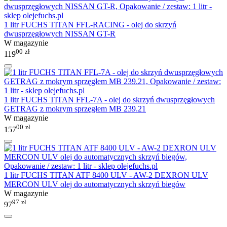
1 litr FUCHS TITAN FFL-RACING - olej do skrzyń
dwusprzęgłowych NISSAN GT-R
W magazynie
00
zł
119
1 litr FUCHS TITAN FFL-7A - olej do skrzyń dwusprzęgłowych
GETRAG z mokrym sprzęgłem MB 239.21
W magazynie
00
zł
157
1 litr FUCHS TITAN ATF 8400 ULV - AW-2 DEXRON ULV
MERCON ULV olej do automatycznych skrzyń biegów
W magazynie
97
zł
97