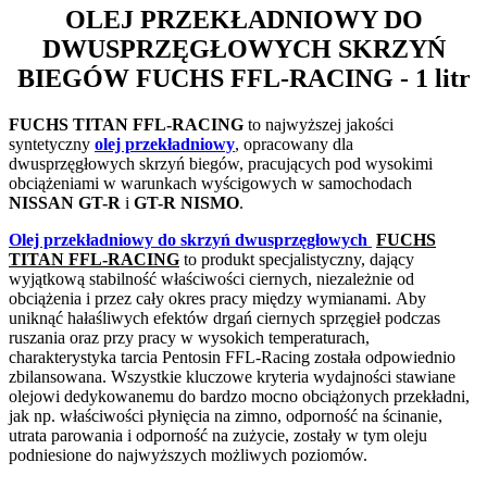
OLEJ PRZEKŁADNIOWY DO
DWUSPRZĘGŁOWYCH SKRZYŃ
BIEGÓW
FUCHS FFL-RACING
- 1 litr
FUCHS TITAN FFL-RACING
to najwyższej jakości
syntetyczny
olej przekładniowy
, opracowany dla
dwusprzęgłowych skrzyń biegów, pracujących pod wysokimi
obciążeniami w warunkach wyścigowych w samochodach
NISSAN GT-R
i
GT-R NISMO
.
Olej przekładniowy do skrzyń dwusprzęgłowych
FUCHS
TITAN FFL-RACING
to produkt specjalistyczny, dający
wyjątkową stabilność właściwości ciernych, niezależnie od
obciążenia i przez cały okres pracy między wymianami. Aby
uniknąć hałaśliwych efektów drgań ciernych sprzęgieł podczas
ruszania oraz przy pracy w wysokich temperaturach,
charakterystyka tarcia Pentosin FFL-Racing została odpowiednio
zbilansowana. Wszystkie kluczowe kryteria wydajności stawiane
olejowi dedykowanemu do bardzo mocno obciążonych przekładni,
jak np. właściwości płynięcia na zimno, odporność na ścinanie,
utrata parowania i odporność na zużycie, zostały w tym oleju
podniesione do najwyższych możliwych poziomów.