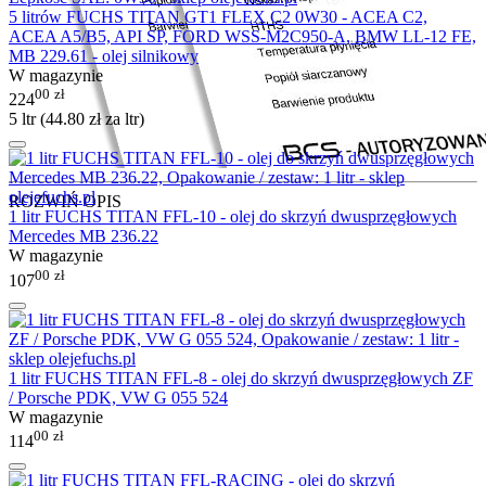
5 litrów FUCHS TITAN GT1 FLEX C2 0W30 - ACEA C2,
ACEA A5/B5, API SP, FORD WSS-M2C950-A, BMW LL-12 FE,
MB 229.61 - olej silnikowy
W magazynie
00
zł
224
5 ltr (
44.80
zł
za ltr)
ROZWIŃ OPIS
1 litr FUCHS TITAN FFL-10 - olej do skrzyń dwusprzęgłowych
Mercedes MB 236.22
W magazynie
00
zł
107
1 litr FUCHS TITAN FFL-8 - olej do skrzyń dwusprzęgłowych ZF
/ Porsche PDK, VW G 055 524
W magazynie
00
zł
114