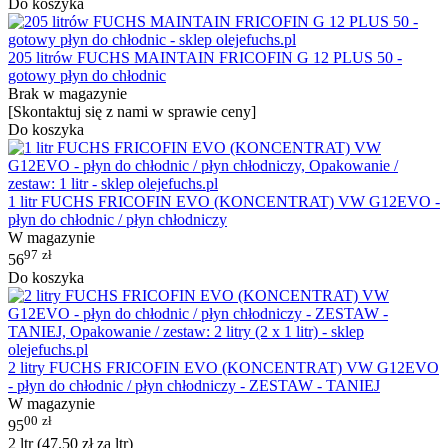
Do koszyka
205 litrów FUCHS MAINTAIN FRICOFIN G 12 PLUS 50 -
gotowy płyn do chłodnic
Brak w magazynie
[Skontaktuj się z nami w sprawie ceny]
Do koszyka
1 litr FUCHS FRICOFIN EVO (KONCENTRAT) VW G12EVO -
płyn do chłodnic / płyn chłodniczy
W magazynie
97
zł
56
Do koszyka
2 litry FUCHS FRICOFIN EVO (KONCENTRAT) VW G12EVO
- płyn do chłodnic / płyn chłodniczy - ZESTAW - TANIEJ
W magazynie
00
zł
95
2 ltr (
47.50
zł
za ltr)