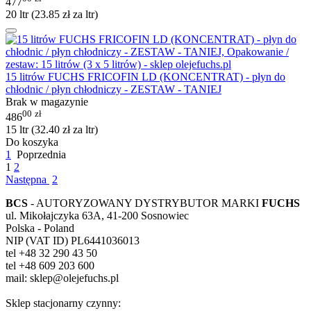
477
20 ltr (
23.85
zł
za ltr)
15 litrów FUCHS FRICOFIN LD (KONCENTRAT) - płyn do
chłodnic / płyn chłodniczy - ZESTAW - TANIEJ
Brak w magazynie
00
zł
486
15 ltr (
32.40
zł
za ltr)
Do koszyka
1
Poprzednia
1
2
Następna
2
BCS
- AUTORYZOWANY DYSTRYBUTOR MARKI
FUCHS
ul. Mikołajczyka 63A, 41-200 Sosnowiec
Polska - Poland
NIP (VAT ID) PL6441036013
tel +48 32 290 43 50
tel +48 609 203 600
mail: sklep@olejefuchs.pl
Sklep stacjonarny czynny: