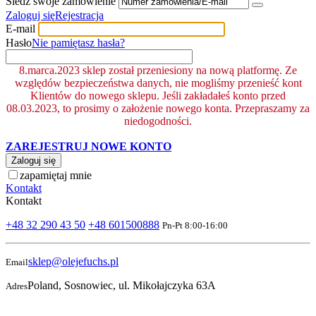
Śledź swoje zamówienie
Zaloguj się
Rejestracja
E-mail
Hasło
Nie pamiętasz hasła?
8.marca.2023 sklep został przeniesiony na nową platformę. Ze
względów bezpieczeństwa danych, nie mogliśmy przenieść kont
Klientów do nowego sklepu. Jeśli zakładałeś konto przed
08.03.2023, to prosimy o założenie nowego konta. Przepraszamy za
niedogodności.
ZAREJESTRUJ NOWE KONTO
Zaloguj się
zapamiętaj mnie
Kontakt
Kontakt
+48 32 290 43 50
+48 601500888
Pn-Pt 8:00-16:00
sklep@olejefuchs.pl
Email
Poland, Sosnowiec, ul. Mikołajczyka 63A
Adres