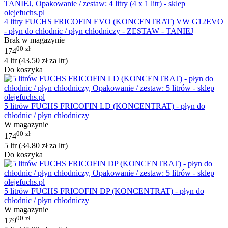
4 litry FUCHS FRICOFIN EVO (KONCENTRAT) VW G12EVO
- płyn do chłodnic / płyn chłodniczy - ZESTAW - TANIEJ
Brak w magazynie
00
zł
174
4 ltr (
43.50
zł
za ltr)
Do koszyka
5 litrów FUCHS FRICOFIN LD (KONCENTRAT) - płyn do
chłodnic / płyn chłodniczy
W magazynie
00
zł
174
5 ltr (
34.80
zł
za ltr)
Do koszyka
5 litrów FUCHS FRICOFIN DP (KONCENTRAT) - płyn do
chłodnic / płyn chłodniczy
W magazynie
00
zł
179