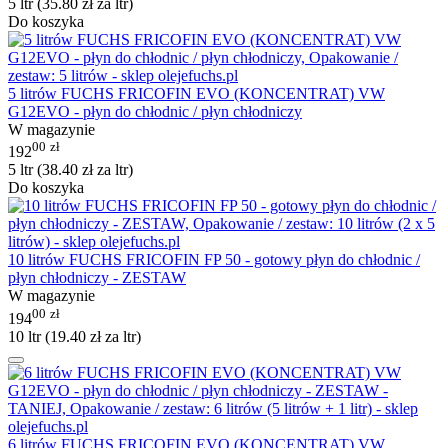
5 ltr (
35.80
zł
za ltr)
Do koszyka
5 litrów FUCHS FRICOFIN EVO (KONCENTRAT) VW
G12EVO - płyn do chłodnic / płyn chłodniczy
W magazynie
00
zł
192
5 ltr (
38.40
zł
za ltr)
Do koszyka
10 litrów FUCHS FRICOFIN FP 50 - gotowy płyn do chłodnic /
płyn chłodniczy - ZESTAW
W magazynie
00
zł
194
10 ltr (
19.40
zł
za ltr)
6 litrów FUCHS FRICOFIN EVO (KONCENTRAT) VW