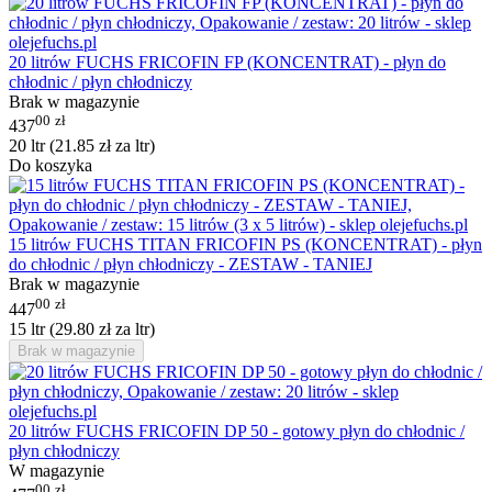
20 litrów FUCHS FRICOFIN FP (KONCENTRAT) - płyn do
chłodnic / płyn chłodniczy
Brak w magazynie
00
zł
437
20 ltr (
21.85
zł
za ltr)
Do koszyka
15 litrów FUCHS TITAN FRICOFIN PS (KONCENTRAT) - płyn
do chłodnic / płyn chłodniczy - ZESTAW - TANIEJ
Brak w magazynie
00
zł
447
15 ltr (
29.80
zł
za ltr)
Brak w magazynie
20 litrów FUCHS FRICOFIN DP 50 - gotowy płyn do chłodnic /
płyn chłodniczy
W magazynie
00
zł