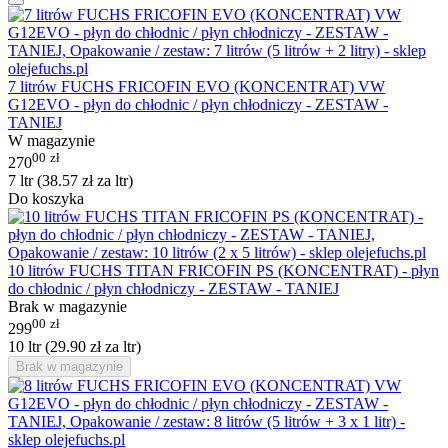
7 litrów FUCHS FRICOFIN EVO (KONCENTRAT) VW
G12EVO - płyn do chłodnic / płyn chłodniczy - ZESTAW -
TANIEJ
W magazynie
00
zł
270
7 ltr (
38.57
zł
za ltr)
Do koszyka
10 litrów FUCHS TITAN FRICOFIN PS (KONCENTRAT) - płyn
do chłodnic / płyn chłodniczy - ZESTAW - TANIEJ
Brak w magazynie
00
zł
299
10 ltr (
29.90
zł
za ltr)
Brak w magazynie