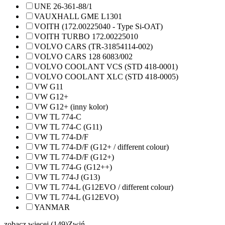
UNE 26-361-88/1
VAUXHALL GME L1301
VOITH (172.00225040 - Type Si-OAT)
VOITH TURBO 172.00225010
VOLVO CARS (TR-31854114-002)
VOLVO CARS 128 6083/002
VOLVO COOLANT VCS (STD 418-0001)
VOLVO COOLANT XLC (STD 418-0005)
VW G11
VW G12+
VW G12+ (inny kolor)
VW TL 774-C
VW TL 774-C (G11)
VW TL 774-D/F
VW TL 774-D/F (G12+ / different colour)
VW TL 774-D/F (G12+)
VW TL 774-G (G12++)
VW TL 774-J (G13)
VW TL 774-L (G12EVO / different colour)
VW TL 774-L (G12EVO)
YANMAR
zobacz więcej (149)
Zwiń