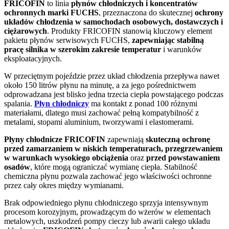
FRICOFIN
to linia
płynów chłodniczych i koncentratów
ochronnych marki FUCHS
, przeznaczona do skutecznej
ochrony
układów chłodzenia w samochodach osobowych, dostawczych i
ciężarowych
. Produkty FRICOFIN stanowią kluczowy element
pakietu płynów serwisowych FUCHS,
zapewniając stabilną
pracę silnika w szerokim zakresie temperatur
i warunków
eksploatacyjnych.
W przeciętnym pojeździe przez układ chłodzenia przepływa nawet
około 150 litrów płynu na minutę, a za jego pośrednictwem
odprowadzana jest blisko jedna trzecia ciepła powstającego podczas
spalania.
Płyn chłodniczy
ma kontakt z ponad 100 różnymi
materiałami, dlatego musi zachować pełną kompatybilność z
metalami, stopami aluminium, tworzywami i elastomerami.
Płyny chłodnicze FRICOFIN
zapewniają
skuteczną ochronę
przed zamarzaniem w niskich temperaturach, przegrzewaniem
w warunkach wysokiego obciążenia
oraz
przed powstawaniem
osadów
, które mogą ograniczać wymianę ciepła. Stabilność
chemiczna płynu pozwala zachować jego właściwości ochronne
przez cały okres między wymianami.
Brak odpowiedniego płynu chłodniczego sprzyja intensywnym
procesom korozyjnym, prowadzącym do wżerów w elementach
metalowych, uszkodzeń pompy cieczy lub awarii całego układu