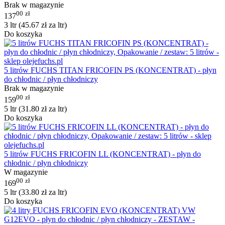
Brak w magazynie
00
zł
137
3 ltr (
45.67
zł
za ltr)
Do koszyka
5 litrów FUCHS TITAN FRICOFIN PS (KONCENTRAT) - płyn
do chłodnic / płyn chłodniczy
Brak w magazynie
00
zł
159
5 ltr (
31.80
zł
za ltr)
Do koszyka
5 litrów FUCHS FRICOFIN LL (KONCENTRAT) - płyn do
chłodnic / płyn chłodniczy
W magazynie
00
zł
169
5 ltr (
33.80
zł
za ltr)
Do koszyka