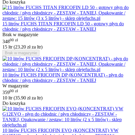
Do koszyka
15 litrów FUCHS TITAN FRICOFIN LD 50 - gotowy płyn do
chłodnic / płyn chłodniczy - ZESTAW - TANIEJ
Brak w magazynie
00
zł
348
15 ltr (
23.20
zł
za ltr)
Brak w magazynie
10 litrów FUCHS FRICOFIN DP (KONCENTRAT) - płyn do
chłodnic / płyn chłodniczy - ZESTAW - TANIEJ
W magazynie
00
zł
359
10 ltr (
35.90
zł
za ltr)
Do koszyka
10 litrów FUCHS FRICOFIN EVO (KONCENTRAT) VW