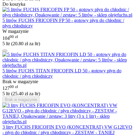
Do koszyka
5 litrów FUCHS FRICOFIN FP 50 - gotowy płyn do chłodnic /
płyn chłodniczy
W magazynie
00
zł
104
5 ltr (
20.80
zł
za ltr)
5 litrów FUCHS TITAN FRICOFIN LD 50 - gotowy płyn do
chłodnic / płyn chłodniczy
Brak w magazynie
00
zł
127
5 ltr (
25.40
zł
za ltr)
Brak w magazynie
3 litry FUCHS FRICOFIN EVO (KONCENTRAT) VW G12EVO
- płyn do chłodnic / płyn chłodniczy - ZESTAW - TANIEJ