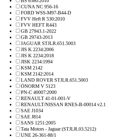
BS 6580:2010
CUNA NC 956-16
FORD WSS-M97-B44-D
FVV Heft R 530:2010
FVV HEFT R443
GB 27943.1-2022
GB 29743-2013
JAGUAR STJLR.651.5003
JIS K 2234:2006
JIS K 2234:2018
JISK 2234:1994
KSM 2142
KSM 2142:2014
LAND ROVER STJLR.651.5003
ÖNORM V 5123
PN-C 40007:2000
RENAULT 41-01-001-V
RENAULT/NISSAN RNES-B-00014 v2.1
SAE J1034
SAE J814
SANS 1251:2005
Tata Motors - Jaguar (STJLR.03.5212)
UNE 26-361-88/1