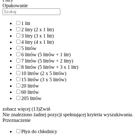
Opakowanie
1 litr
2 litry (2 x 1 litr)
3 litry (3 x 1 litr)
4 litry (4 x 1 litr)
5 litrów
6 litrów (5 litrów + 1 litr)
7 litrów (5 litrów + 2 litry)
8 litrów (5 litrów + 3 x 1 litr)
10 litrów (2 x 5 litrów)
15 litrów (3 x 5 litrów)
20 litrów
60 litrów
205 litrów
zobacz więcej (13)
Zwiń
Nie znaleziono żadnej pozycji spełniającej kryteria wyszukiwania.
Przeznaczenie
Płyn do chłodnicy