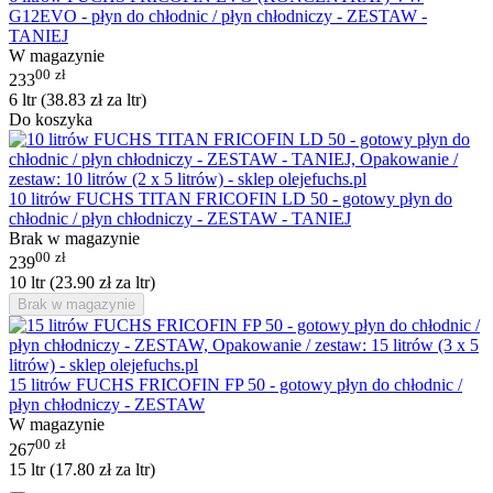
G12EVO - płyn do chłodnic / płyn chłodniczy - ZESTAW -
TANIEJ
W magazynie
00
zł
233
6 ltr (
38.83
zł
za ltr)
Do koszyka
10 litrów FUCHS TITAN FRICOFIN LD 50 - gotowy płyn do
chłodnic / płyn chłodniczy - ZESTAW - TANIEJ
Brak w magazynie
00
zł
239
10 ltr (
23.90
zł
za ltr)
Brak w magazynie
15 litrów FUCHS FRICOFIN FP 50 - gotowy płyn do chłodnic /
płyn chłodniczy - ZESTAW
W magazynie
00
zł
267
15 ltr (
17.80
zł
za ltr)