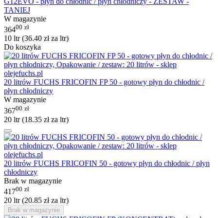
G12EVO - płyn do chłodnic / płyn chłodniczy - ZESTAW -
TANIEJ
W magazynie
00
zł
364
10 ltr (
36.40
zł
za ltr)
Do koszyka
20 litrów FUCHS FRICOFIN FP 50 - gotowy płyn do chłodnic /
płyn chłodniczy
W magazynie
00
zł
367
20 ltr (
18.35
zł
za ltr)
20 litrów FUCHS FRICOFIN 50 - gotowy płyn do chłodnic / płyn
chłodniczy
Brak w magazynie
00
zł
417
20 ltr (
20.85
zł
za ltr)
Brak w magazynie