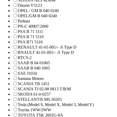
NISSAN NES M5094
Önorm V5123
OPEL / GM B 040 0240
OPEL/GM B 040 0240
Perkins
PN-C 40007:2000
PSA B 71 1111
PSA B 71 5110
PSA B71 5110
RENAULT 41-01-001/- -S Type D
RNAULT 41-01-001/- -S Type D
RTCS-2
SAAB B 04 01065
SAAB B 040 1065
SAE J1034
Santana Motors
SCANIA TB 1451
SCANIA TI 02-98 0813 T/B/M
SKODA 61-0-0257
STELLANTIS MS.50203
Tesla (Model S, Model X, Model 3, Model Y)
Toyota 1WW/2WW
TOYOTA TSK 2601G-8A