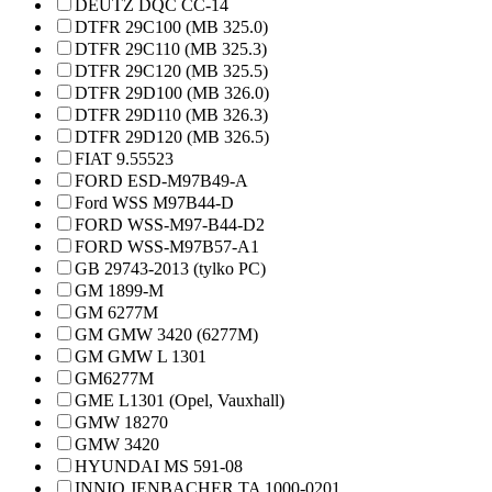
DEUTZ DQC CC-14
DTFR 29C100 (MB 325.0)
DTFR 29C110 (MB 325.3)
DTFR 29C120 (MB 325.5)
DTFR 29D100 (MB 326.0)
DTFR 29D110 (MB 326.3)
DTFR 29D120 (MB 326.5)
FIAT 9.55523
FORD ESD-M97B49-A
Ford WSS M97B44-D
FORD WSS-M97-B44-D2
FORD WSS-M97B57-A1
GB 29743-2013 (tylko PC)
GM 1899-M
GM 6277M
GM GMW 3420 (6277M)
GM GMW L 1301
GM6277M
GME L1301 (Opel, Vauxhall)
GMW 18270
GMW 3420
HYUNDAI MS 591-08
INNIO JENBACHER TA 1000-0201