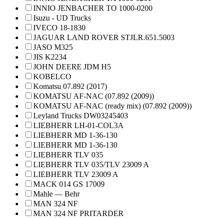
INNIO JENBACHER TO 1000-0200
Isuzu - UD Trucks
IVECO 18-1830
JAGUAR LAND ROVER STJLR.651.5003
JASO M325
JIS K2234
JOHN DEERE JDM H5
KOBELCO
Komatsu 07.892 (2017)
KOMATSU AF-NAC (07.892 (2009))
KOMATSU AF-NAC (ready mix) (07.892 (2009))
Leyland Trucks DW03245403
LIEBHERR LH-01-COL3A
LIEBHERR MD 1-36-130
LIEBHERR MD 1-36-130
LIEBHERR TLV 035
LIEBHERR TLV 035/TLV 23009 A
LIEBHERR TLV 23009 A
MACK 014 GS 17009
Mahle — Behr
MAN 324 NF
MAN 324 NF PRITARDER