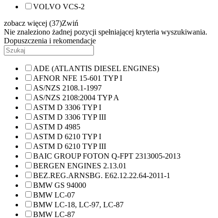
VOLVO VCS-2
zobacz więcej (37)
Zwiń
Nie znaleziono żadnej pozycji spełniającej kryteria wyszukiwania.
Dopuszczenia i rekomendacje
ADE (ATLANTIS DIESEL ENGINES)
AFNOR NFE 15-601 TYP I
AS/NZS 2108.1-1997
AS/NZS 2108:2004 TYP A
ASTM D 3306 TYP I
ASTM D 3306 TYP III
ASTM D 4985
ASTM D 6210 TYP I
ASTM D 6210 TYP III
BAIC GROUP FOTON Q-FPT 2313005-2013
BERGEN ENGINES 2.13.01
BEZ.REG.ARNSBG. E62.12.22.64-2011-1
BMW GS 94000
BMW LC-07
BMW LC-18, LC-97, LC-87
BMW LC-87