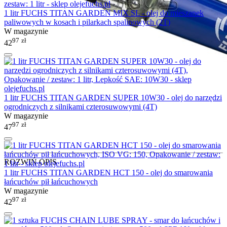
1 litr FUCHS TITAN GARDEN MIX SL - olej do mieszanek
paliwowych w kosach i pilarkach spalinowych (2T)
W magazynie
97
zł
42
1 litr FUCHS TITAN GARDEN SUPER 10W30 - olej do narzędzi
ogrodniczych z silnikami czterosuwowymi (4T)
W magazynie
97
zł
47
ROZWIŃ OPIS
1 litr FUCHS TITAN GARDEN HCT 150 - olej do smarowania
łańcuchów pił łańcuchowych
W magazynie
97
zł
42