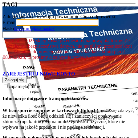
TAGI
Zaloguj się, abyśmy mogli powiadomić Cię o odpowiedzi
E-mail
Hasło
Nie pamiętasz hasła?
8.marca.2023 sklep został przeniesiony na nową platformę. Ze
względów bezpieczeństwa danych, nie mogliśmy przenieść kont
Klientów do nowego sklepu. Jeśli zakładałeś konto przed
08.03.2023, to prosimy o założenie nowego konta. Przepraszamy za
niedogodności.
ZAREJESTRUJ NOWE KONTO
Zaloguj się
zapamiętaj mnie
Informacje dotyczące transportu smarów
W transporcie smarów w kartuszach (tubach)
może się zdarzyć,
że niewielka ilość oleju oddzieli się i zanieczyści opakowanie
zbiorcze (np. karton). To naturalne zjawisko fizyczne, które nie
wpływa na jakość produktu i nie podlega reklamacji.
W smarach pakowanych w wiadrach lub beczkach
olej może