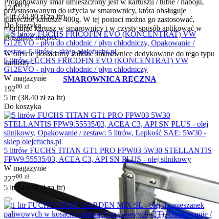
Proponowany smar umieszczony jest w kartuszu / tubie / naboju,
00
zł
174
przystosowanym do użycia w smarownicy, która obsługuje
5 ltr (
34.80
zł
za ltr)
klasyczne kartusze 400g. W tej postaci można go zastosować,
Do koszyka
montując kartusz w smarownicy i w czysty sposób aplikować w
pożądane miejsce.
W ofercie posiadamy solidne smarownice dedykowane do tego typu
5 litrów FUCHS FRICOFIN EVO (KONCENTRAT) VW
kartuszy -
G12EVO - płyn do chłodnic / płyn chłodniczy
W magazynie
SMAROWNICA RĘCZNA
00
zł
192
5 ltr (
38.40
zł
za ltr)
Do koszyka
5 litrów FUCHS TITAN GT1 PRO FPW03 5W30 STELLANTIS
FPW9.55535/03, ACEA C3, API SN PLUS - olej silnikowy
W magazynie
00
zł
227
5 ltr (
45.40
zł
za ltr)