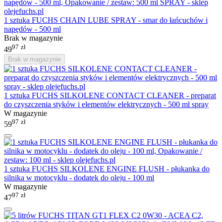
1 sztuka FUCHS CHAIN LUBE SPRAY - smar do łańcuchów i
napędów - 500 ml
Brak w magazynie
97
zł
49
Brak w magazynie
1 sztuka FUCHS SILKOLENE CONTACT CLEANER - preparat
do czyszczenia styków i elementów elektrycznych - 500 ml spray
W magazynie
97
zł
59
1 sztuka FUCHS SILKOLENE ENGINE FLUSH - płukanka do
silnika w motocyklu - dodatek do oleju - 100 ml
W magazynie
97
zł
47