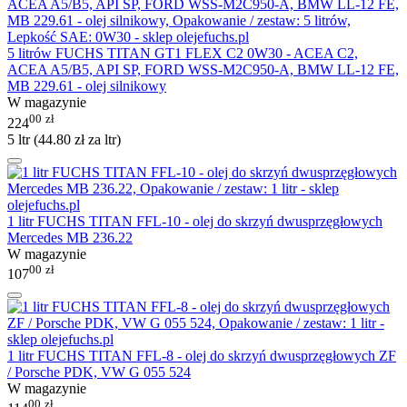
5 litrów FUCHS TITAN GT1 FLEX C2 0W30 - ACEA C2,
ACEA A5/B5, API SP, FORD WSS-M2C950-A, BMW LL-12 FE,
MB 229.61 - olej silnikowy
W magazynie
00
zł
224
5 ltr (
44.80
zł
za ltr)
1 litr FUCHS TITAN FFL-10 - olej do skrzyń dwusprzęgłowych
Mercedes MB 236.22
W magazynie
00
zł
107
1 litr FUCHS TITAN FFL-8 - olej do skrzyń dwusprzęgłowych ZF
/ Porsche PDK, VW G 055 524
W magazynie
00
zł