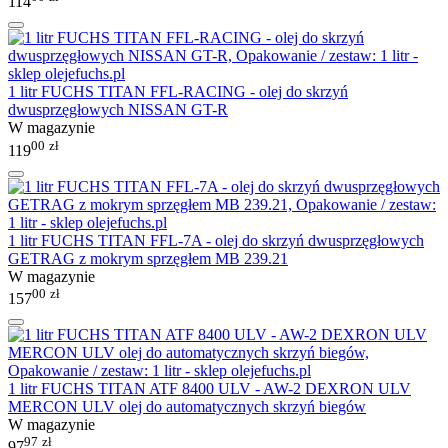
114
1 litr FUCHS TITAN FFL-RACING - olej do skrzyń
dwusprzęgłowych NISSAN GT-R
W magazynie
00
zł
119
1 litr FUCHS TITAN FFL-7A - olej do skrzyń dwusprzęgłowych
GETRAG z mokrym sprzęgłem MB 239.21
W magazynie
00
zł
157
1 litr FUCHS TITAN ATF 8400 ULV - AW-2 DEXRON ULV
MERCON ULV olej do automatycznych skrzyń biegów
W magazynie
97
zł
97