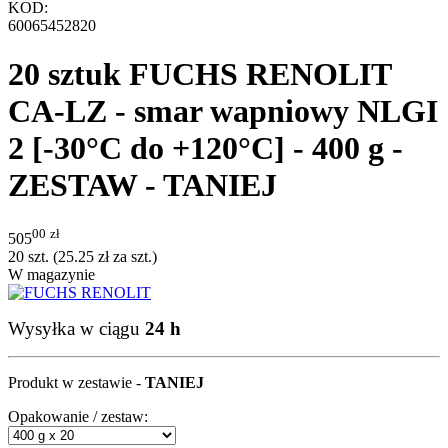
KOD:
60065452820
20 sztuk FUCHS RENOLIT
CA-LZ - smar wapniowy NLGI
2 [-30°C do +120°C] - 400 g -
ZESTAW - TANIEJ
00
zł
505
20 szt. (
25.25
zł
za szt.)
W magazynie
Wysyłka w ciągu
24 h
Produkt w zestawie -
TANIEJ
Opakowanie / zestaw: