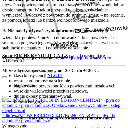
pływać na powierzchni smaru po dłuższym przechowywaniu lub w
czasie transportu. W takim przypadku należy go dokładnie
wymieszać i wtłoczyć z powrotem do struktury smaru – np. ręcznie,
za pomocą łopatki lub bardzo wolnoobrotowego mieszadła.
⚠️
Nie należy używać szybkoobrotowych mieszadeł
(np. z
wiertarki), ponieważ może to doprowadzić do napowietrzenia
smaru, co pogarsza jego właściwości eksploatacyjne – zwłaszcza
Właściwości
stabilność mechaniczną i odporność na ścinanie.
Smar FUCHS RENOLIT CA-LZ
posiada następujące
Więcej informacji o zjawisku
separacji oleju w smarach ➔
właściwości:
Możesz być zainteresowany ...
zakres temperatur pracy
od -30°C do +120°C
,
klasa konsystencji
NLGI 2
,
wysoka odporność na ścieranie,
Najnowsze
bardzo dobra przyczepność do powierzchni metalowych,
wysokie właściwości przeciwzatarciowe,
długie okresy przesmarowywań,
fluorescencyjny.
5 litrów FUCHS FRICOFIN LD (KONCENTRAT) - płyn do
Tuba / kartusz / nabój - do klasycznej smarownicy
chłodnic / płyn chłodniczy
W magazynie