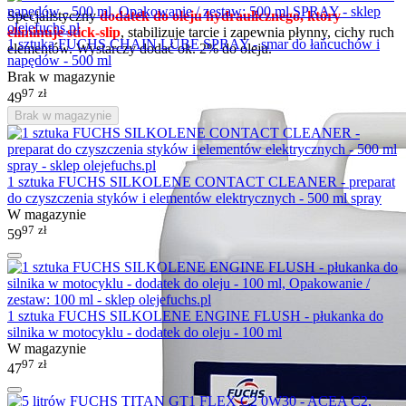
Specjalistyczny
dodatek do oleju hydraulicznego, który
eliminuje stick-slip
, stabilizuje tarcie i zapewnia płynny, cichy ruch
1 sztuka FUCHS CHAIN LUBE SPRAY - smar do łańcuchów i
elementów. Wystarczy dodać ok. 2% do oleju.
napędów - 500 ml
Brak w magazynie
97
zł
49
Brak w magazynie
1 sztuka FUCHS SILKOLENE CONTACT CLEANER - preparat
do czyszczenia styków i elementów elektrycznych - 500 ml spray
W magazynie
97
zł
59
1 sztuka FUCHS SILKOLENE ENGINE FLUSH - płukanka do
silnika w motocyklu - dodatek do oleju - 100 ml
W magazynie
97
zł
47