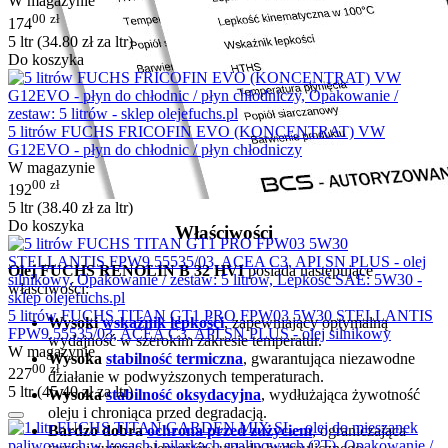
W magazynie
00
zł
174
5 ltr (
34.80
zł
za ltr)
Do koszyka
5 litrów FUCHS FRICOFIN EVO (KONCENTRAT) VW
G12EVO - płyn do chłodnic / płyn chłodniczy
W magazynie
00
zł
192
5 ltr (
38.40
zł
za ltr)
Do koszyka
Właściwości
Olej FUCHS RENOLIN B 32 HVI
posiada następujące
własciwości:
5 litrów FUCHS TITAN GT1 PRO FPW03 5W30 STELLANTIS
Wysoki
wskaźnik lepkości
, zapewniający optymalną
FPW9.55535/03, ACEA C3, API SN PLUS - olej silnikowy
wydajność w szerokim zakresie temperatur.
W magazynie
Wysoka
stabilność termiczna
, gwarantująca niezawodne
00
zł
227
działanie w podwyższonych temperaturach.
5 ltr (
45.40
zł
za ltr)
Wysoka
stabilność oksydacyjna
, wydłużająca żywotność
oleju i chroniąca przed degradacją.
Bardzo dobra
ochrona przed zużyciem
, ograniczająca