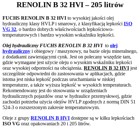
RENOLIN B 32 HVI
– 205 litrów
FUCHS RENOLIN B 32 HVI
to wysokiej jakości olej
hydrauliczny klasy HVLP i smarowy, z klasyfikacją lepkości
ISO
VG 32
, o bardzo dobrych właściwościach lepkościowo-
temperaturowych i bardzo wysokim wskaźniku lepkości.
Olej hydrauliczny FUCHS RENOLIN B 32 HVI
to
olej
hydrauliczny
i obiegowy / maszynowy, na bazie oleju mineralnego,
z dodatkami zawierającymi cynk.
Jest on polecany wszędzie tam,
gdzie wymagane jest użycie oleju o wysokim wskaźniku lepkości
oraz wysokiej odporności na obciążenia.
RENOLIN B 32 HVI
jest
szczególnie odpowiedni do zastosowania w aplikacjach, gdzie
istotna jest niska lepkość podczas uruchamiania w niskiej
temperaturze, a także wyższa lepkość w wysokich temperaturach.
Rekomendowany jest do stosowania w urządzeniach
hydraulicznych pojazdów oraz w hydraulice przemysłowej, gdzie
zachodzi potrzeba użycia olejów HVLP zgodnych z normą DIN 51
524-3 o rozszerzonym zakresie temperaturowym.
Oleje z grupy
RENOLIN B HVI
dostępne są w kilku lepkościach
ISO VG
oraz opakowaniach 20 i 205 litrów.