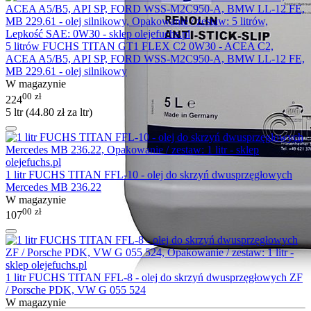
5 litrów FUCHS TITAN GT1 FLEX C2 0W30 - ACEA C2,
ACEA A5/B5, API SP, FORD WSS-M2C950-A, BMW LL-12 FE,
MB 229.61 - olej silnikowy
W magazynie
00
zł
224
5 ltr (
44.80
zł
za ltr)
1 litr FUCHS TITAN FFL-10 - olej do skrzyń dwusprzęgłowych
Mercedes MB 236.22
W magazynie
00
zł
107
1 litr FUCHS TITAN FFL-8 - olej do skrzyń dwusprzęgłowych ZF
/ Porsche PDK, VW G 055 524
W magazynie