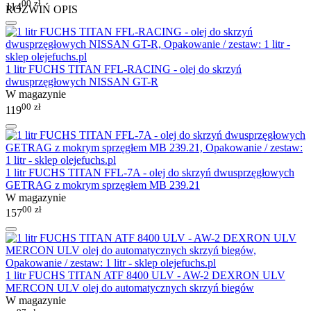
00
zł
114
ROZWIŃ OPIS
1 litr FUCHS TITAN FFL-RACING - olej do skrzyń
dwusprzęgłowych NISSAN GT-R
W magazynie
00
zł
119
1 litr FUCHS TITAN FFL-7A - olej do skrzyń dwusprzęgłowych
GETRAG z mokrym sprzęgłem MB 239.21
W magazynie
00
zł
157
1 litr FUCHS TITAN ATF 8400 ULV - AW-2 DEXRON ULV
MERCON ULV olej do automatycznych skrzyń biegów
W magazynie