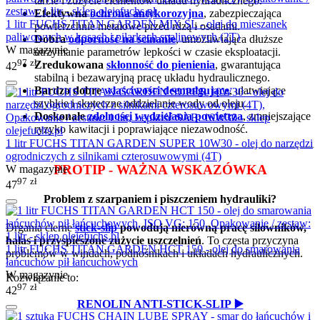
tarcie i zużycie elementów układu hydraulicznego.
Efektywna
ochrona antykorozyjna
, zabezpieczająca
1 litr FUCHS TITAN GARDEN MIX SL - olej do mieszanek
powierzchnie metalowe przed rdzą i osadami.
paliwowych w kosach i pilarkach spalinowych (2T)
Dobra
odporność na ścinanie
, umożliwiająca dłuższe
W magazynie
utrzymanie parametrów lepkości w czasie eksploatacji.
97
zł
Zredukowana
skłonność do pienienia
, gwarantująca
42
stabilną i bezawaryjną pracę układu hydraulicznego.
Bardzo dobre
właściwości deemulgujące
, ułatwiające
szybkie i skuteczne oddzielanie wody od oleju.
Doskonałe
zdolności wydzielania powietrza
, zmniejszające
ryzyko kawitacji i poprawiające niezawodność.
1 litr FUCHS TITAN GARDEN SUPER 10W30 - olej do narzędzi
ogrodniczych z silnikami czterosuwowymi (4T)
PROTIP - WAŻNA WSKAZÓWKA
W magazynie
97
zł
47
Problem z szarpaniem i piszczeniem hydrauliki?
Drgania cierne
stick-slip
powodują nierówną pracę siłowników,
hałas i przyspieszone zużycie uszczelnień
. To częsta przyczyna
1 litr FUCHS TITAN GARDEN HCT 150 - olej do smarowania
problemów w windach, podnośnikach i układach hydraulicznych.
łańcuchów pił łańcuchowych
W magazynie
Rozwiązanie to:
97
zł
42
RENOLIN ANTI-STICK-SLIP ▶️