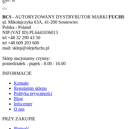
97
zł
97
BCS
- AUTORYZOWANY DYSTRYBUTOR MARKI
FUCHS
ul. Mikołajczyka 63A, 41-200 Sosnowiec
Polska - Poland
NIP (VAT ID) PL6441036013
tel +48 32 290 43 50
tel +48 609 203 600
mail: sklep@olejefuchs.pl
Sklep stacjonarny czynny:
poniedziałek - piątek - 8.00 : 16.00
INFORMACJE
Kontakt
Regulamin sklepu
Polityka prywatności
Blog
Infocenter
O nas
PRZY ZAKUPIE
Płatność