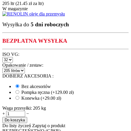
205 ltr (
21.45
zł
za ltr)
W magazynie
Wysyłka do
5 dni roboczych
BEZPŁATNA WYSYŁKA
ISO VG:
Opakowanie / zestaw:
DOBIERZ AKCESORIA
:
Bez akcesoriów
Pompka ręczna (+
129.00
zł
)
Konewka (+
29.00
zł
)
Waga przesyłki:
205 kg
+
−
Do koszyka
Do listy życzeń
Zapytaj o produkt
BEZPIECZEŃSTWO (GPSR)