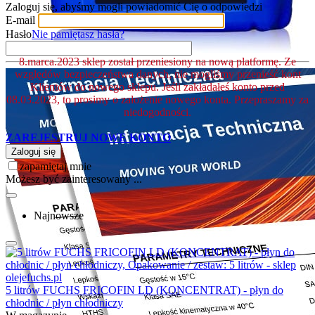
Zaloguj się, abyśmy mogli powiadomić Cię o odpowiedzi
E-mail
Hasło
Nie pamiętasz hasła?
8.marca.2023 sklep został przeniesiony na nową platformę. Ze
względów bezpieczeństwa danych, nie mogliśmy przenieść kont
Klientów do nowego sklepu. Jeśli zakładałeś konto przed
08.03.2023, to prosimy o założenie nowego konta. Przepraszamy za
niedogodności.
ZAREJESTRUJ NOWE KONTO
Zaloguj się
zapamiętaj mnie
Możesz być zainteresowany ...
Najnowsze
5 litrów FUCHS FRICOFIN LD (KONCENTRAT) - płyn do
chłodnic / płyn chłodniczy