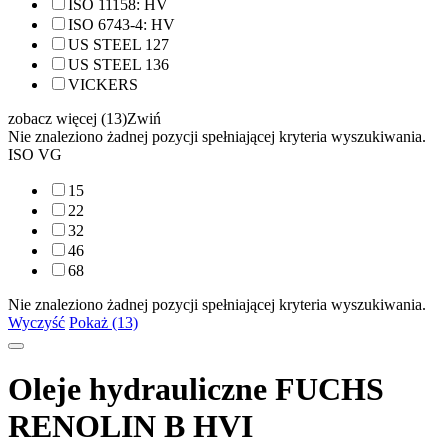
ISO 11158: HV
ISO 6743-4: HV
US STEEL 127
US STEEL 136
VICKERS
zobacz więcej (13)
Zwiń
Nie znaleziono żadnej pozycji spełniającej kryteria wyszukiwania.
ISO VG
15
22
32
46
68
Nie znaleziono żadnej pozycji spełniającej kryteria wyszukiwania.
Wyczyść
Pokaż (13)
Oleje hydrauliczne FUCHS
RENOLIN B HVI