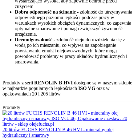
wystarczająco wysoka, aby zapewnić ochronę przed
zużyciem
Dobra odporność na ścinanie
- zdolność do utrzymywania
odpowiedniego poziomu lepkości podczas pracy w
warunkach wysokich obciążeń dynamicznych, co zapewnia
optymalne smarowanie i pomaga zwiększyć żywotność
urządzenia.
Deemulgowalność
- zdolność oleju do rozdzielenia się z
wodą po ich mieszaniu, co wpływa na zapobieganie
powstawaniu emulsji olejowo-wodnych, które mogą
powodować problemy w pracy układów hydraulicznych i
smarowania.
Produkty z serii
RENOLIN B HVI
dostępne są w naszym sklepie
w najbardzie popularnych lepkościach
ISO VG
oraz w
opakowaniach 20 i 205 litrów.
Produkty
20 litrów FUCHS RENOLIN B 46 HVI - mineralny olej
hydrauliczny i smarowy