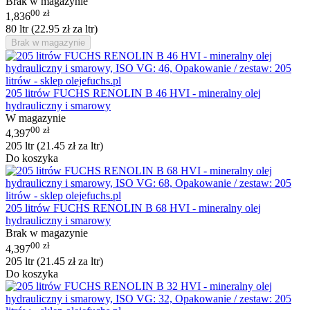
Brak w magazynie
00
zł
1,836
80 ltr (
22.95
zł
za ltr)
Brak w magazynie
205 litrów FUCHS RENOLIN B 46 HVI - mineralny olej
hydrauliczny i smarowy
W magazynie
00
zł
4,397
205 ltr (
21.45
zł
za ltr)
Do koszyka
205 litrów FUCHS RENOLIN B 68 HVI - mineralny olej
hydrauliczny i smarowy
Brak w magazynie
00
zł
4,397
205 ltr (
21.45
zł
za ltr)
Do koszyka