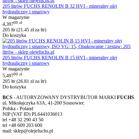
205 litrów FUCHS RENOLIN B 32 HVI - mineralny olej
hydrauliczny i smarowy
W magazynie
00
zł
4,397
205 ltr (
21.45
zł
za ltr)
Do koszyka
205 litrów FUCHS RENOLIN B 15 HVI - mineralny olej
hydrauliczny i smarowy
W magazynie
00
zł
5,497
205 ltr (
26.81
zł
za ltr)
Do koszyka
BCS
- AUTORYZOWANY DYSTRYBUTOR MARKI
FUCHS
ul. Mikołajczyka 63A, 41-200 Sosnowiec
Polska - Poland
NIP (VAT ID) PL6441036013
tel +48 32 290 43 50
tel +48 609 203 600
mail: sklep@olejefuchs.pl