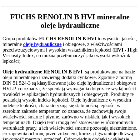
FUCHS RENOLIN B HVI mineralne
oleje hydrauliczne
Grupa produktów
FUCHS RENOLIN B HVI
to wysokiej jakości,
mineralne
oleje hydrauliczne
i obiegowe, z właściwościami
przeciwzużyciowymi i wysokim wskaźnikiem lepkości (
HVI
-
H
igh
V
iscosity
I
ndex, co można przetłumaczyć jako wysoki wskaźnik
lepkości).
Oleje hydrauliczne
RENOLIN B HVI
są produkowane na bazie
oleju mineralnego i zawierają dodatki cynkowe. Zgodnie z normą
DIN 51 524-3 są klasyfikowane jako oleje hydrauliczne i obiegowe
HVLP, co oznacza, że spełniają wymagania dotyczące wydajności i
trwałości w aplikacjach hydraulicznych i obiegowych. Produkty te
posiadają wysoki indeks lepkości. Oleje hydrauliczne o wysokim
indeksie lepkości, charakteryzują się stabilnością lepkości w
szerokim zakresie temperatur, co oznacza, że zachowują swoje
właściwości smarne i płynne, zarówno w niskich, jak i wysokich
temperaturach. Dzięki temu mogą być stosowane w różnorodnych
warunkach pracy, a ich właściwości smarne pozostają niezmienione,
co zapewnia ochronę przed zużyciem, korozją i gwrantuje dłuższą
żywotność maszyn i urządzeń. Odpowiednie dodatki w składzie