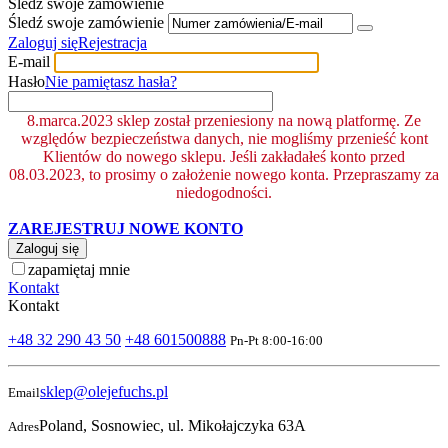
Śledź swoje zamówienie
Śledź swoje zamówienie
Zaloguj się
Rejestracja
E-mail
Hasło
Nie pamiętasz hasła?
8.marca.2023 sklep został przeniesiony na nową platformę. Ze
względów bezpieczeństwa danych, nie mogliśmy przenieść kont
Klientów do nowego sklepu. Jeśli zakładałeś konto przed
08.03.2023, to prosimy o założenie nowego konta. Przepraszamy za
niedogodności.
ZAREJESTRUJ NOWE KONTO
Zaloguj się
zapamiętaj mnie
Kontakt
Kontakt
+48 32 290 43 50
+48 601500888
Pn-Pt 8:00-16:00
sklep@olejefuchs.pl
Email
Poland, Sosnowiec, ul. Mikołajczyka 63A
Adres