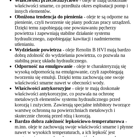
Właściwości przeciwzużyciowe
- oleje te mają doskonałe
właściwości smarne, co przedłuża okres esploatacji pomp i
innych elementów.
Obniżona tendencja do pienienia
- oleje te są odporne na
pienienie, czyli tworzenie się piany podczas pracy urządzeń.
Dzięki temu zapobiegają one powstawaniu pęcherzy
powietrza i zapewniają stabilne działanie systemu
hydraulicznego, zapobiegając kawitacji i nadmiernemu
utlenianiu.
Wydzielanie powietrza
- oleje Renolin B HVI mają bardzo
dobrą zdolność do wydzielania powietrza, co pozwala na
stabilną pracę układu hydraulicznego.
Odporność na emulgowanie
- oleje te charakteryzują się
wysoką odpornością na emulgowanie, czyli zapobiegają
tworzeniu się emulsji. Dzięki temu zachowują one swoje
właściwości smarne nawet w obecności wody.
Właściwości antykorozyjne
- oleje te mają doskonałe
właściwości antykorozyjne, co pozwala na ochronę
metalowych elementów systemu hydraulicznego przed
korozją i zużyciem. Zawierają specjalne inhibitory tworzące
warstwę ochronną na powierzchniach metalowych i
skutecznie chronią przed rdzą i korozją.
Bardzo dobra zależność lepkościowo-temperaturowa
-
m.inn. oleje te zachowują swoje właściwości smarne i płynne
nawet w wysokich temperaturach, a ich lepkość jest