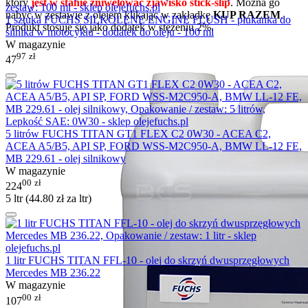
który
jest w stanie zniwelować zjawisko stick-slip
. Można go
nabyć w zestawie z olejem klikając w zakładkę
KUP RAZEM
.
1 sztuka FUCHS SILKOLENE ENGINE FLUSH - płukanka do
Produkt stosuje się jako dodatek w stężeniu 2%.
silnika w motocyklu - dodatek do oleju - 100 ml
W magazynie
97
zł
47
5 litrów FUCHS TITAN GT1 FLEX C2 0W30 - ACEA C2,
ACEA A5/B5, API SP, FORD WSS-M2C950-A, BMW LL-12 FE,
MB 229.61 - olej silnikowy
W magazynie
00
zł
224
5 ltr (
44.80
zł
za ltr)
1 litr FUCHS TITAN FFL-10 - olej do skrzyń dwusprzęgłowych
Mercedes MB 236.22
W magazynie
00
zł
107