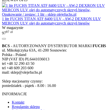
1 litr FUCHS TITAN ATF 8400 ULV - AW-2 DEXRON ULV
MERCON ULV olej do automatycznych skrzyń biegów
W magazynie
97
zł
97
BCS
- AUTORYZOWANY DYSTRYBUTOR MARKI
FUCHS
ul. Mikołajczyka 63A, 41-200 Sosnowiec
Polska - Poland
NIP (VAT ID) PL6441036013
tel +48 32 290 43 50
tel +48 609 203 600
mail: sklep@olejefuchs.pl
Sklep stacjonarny czynny:
poniedziałek - piątek - 8.00 : 16.00
INFORMACJE
Kontakt
Regulamin sklepu