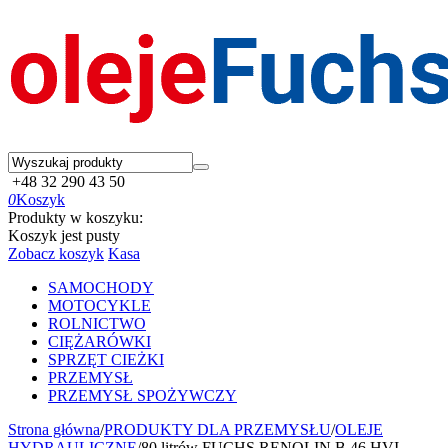
+48 32 290 43 50
0
Koszyk
Produkty w koszyku:
Koszyk jest pusty
Zobacz koszyk
Kasa
SAMOCHODY
MOTOCYKLE
ROLNICTWO
CIĘŻARÓWKI
SPRZĘT CIEŻKI
PRZEMYSŁ
PRZEMYSŁ SPOŻYWCZY
Strona główna
/
PRODUKTY DLA PRZEMYSŁU
/
OLEJE
HYDRAULICZNE
/
80 litrów FUCHS RENOLIN B 46 HVI -