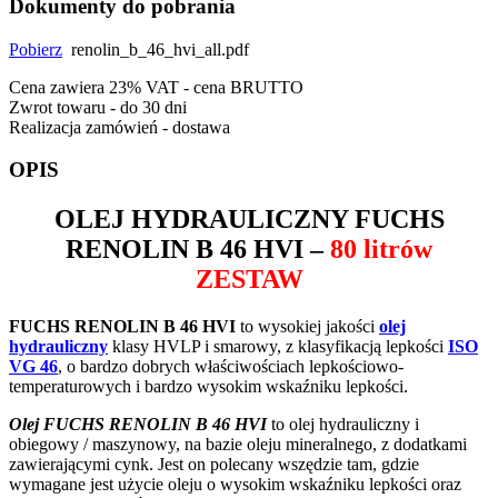
Dokumenty do pobrania
Pobierz
renolin_b_46_hvi_all.pdf
Cena zawiera 23% VAT - cena BRUTTO
Zwrot towaru - do 30 dni
Realizacja zamówień - dostawa
OPIS
OLEJ HYDRAULICZNY
FUCHS
RENOLIN B 46 HVI
–
80 litrów
ZESTAW
FUCHS RENOLIN B 46 HVI
to wysokiej jakości
olej
hydrauliczny
klasy HVLP i smarowy, z klasyfikacją lepkości
ISO
VG 46
, o bardzo dobrych właściwościach lepkościowo-
temperaturowych i bardzo wysokim wskaźniku lepkości.
Olej FUCHS RENOLIN B 46 HVI
to olej hydrauliczny i
obiegowy / maszynowy, na bazie oleju mineralnego, z dodatkami
zawierającymi cynk.
Jest on polecany wszędzie tam, gdzie
wymagane jest użycie oleju o wysokim wskaźniku lepkości oraz