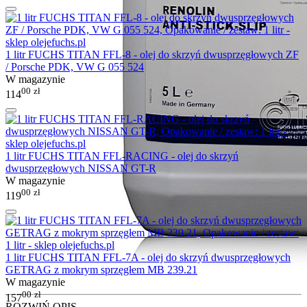
1 litr FUCHS TITAN FFL-8 - olej do skrzyń dwusprzęgłowych ZF
/ Porsche PDK, VW G 055 524
W magazynie
00
zł
114
1 litr FUCHS TITAN FFL-RACING - olej do skrzyń
dwusprzęgłowych NISSAN GT-R
W magazynie
00
zł
119
1 litr FUCHS TITAN FFL-7A - olej do skrzyń dwusprzęgłowych
GETRAG z mokrym sprzęgłem MB 239.21
W magazynie
00
zł
157
ROZWIŃ OPIS