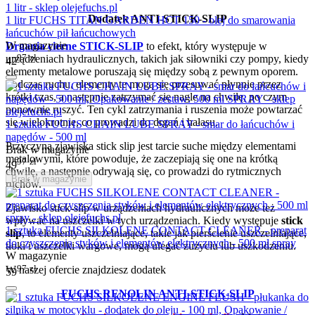
Dodatek ANTI-STICK-SLIP
1 litr FUCHS TITAN GARDEN HCT 150 - olej do smarowania
łańcuchów pił łańcuchowych
W magazynie
Drgania cierne STICK-SLIP
to efekt, który występuje w
97
zł
urządzeniach hydraulicznych, takich jak siłowniki czy pompy, kiedy
42
elementy metalowe poruszają się między sobą z pewnym oporem.
Podczas ruchu, elementy te mogą się przesuwać płynnie przez
krótki czas, a następnie zatrzymać się nagle na chwilę, po czym
ponownie ruszyć. Ten cykl zatrzymania i ruszenia może powtarzać
się wielokrotnie, co prowadzi do drgań i hałasu.
1 sztuka FUCHS CHAIN LUBE SPRAY - smar do łańcuchów i
napędów - 500 ml
Przyczyną zjawiska stick slip jest tarcie suche między elementami
Brak w magazynie
metalowymi, które powoduje, że zaczepiają się one na krótką
97
zł
49
chwilę, a następnie odrywają się, co prowadzi do rytmicznych
Brak w magazynie
ruchów.
Zjawisko stick-slip w urządzeniach hydraulicznych może też
wpływać na uszczelki w tych urządzeniach. Kiedy występuje
stick
1 sztuka FUCHS SILKOLENE CONTACT CLEANER - preparat
slip
, to elementy uszczelniające, takie jak pierścienie uszczelniające,
do czyszczenia styków i elementów elektrycznych - 500 ml spray
tłoki i uszczelki wargowe, mogą ulegać zużyciu lub uszkodzeniu.
W magazynie
97
zł
W naszej ofercie znajdziesz dodatek
59
FUCHS RENOLIN ANTI-STICK-SLIP