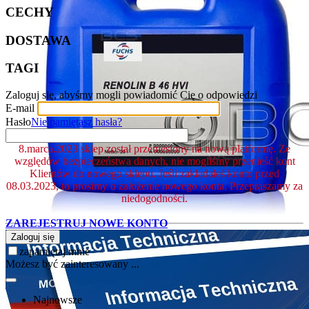
CECHY
DOSTAWA
TAGI
Zaloguj się, abyśmy mogli powiadomić Cię o odpowiedzi
E-mail
Hasło
Nie pamiętasz hasła?
8.marca.2023 sklep został przeniesiony na nową platformę. Ze
względów bezpieczeństwa danych, nie mogliśmy przenieść kont
Klientów do nowego sklepu. Jeśli zakładałeś konto przed
08.03.2023, to prosimy o założenie nowego konta. Przepraszamy za
niedogodności.
ZAREJESTRUJ NOWE KONTO
Zaloguj się
zapamiętaj mnie
Możesz być zainteresowany ...
Najnowsze