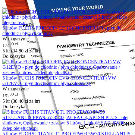
5 litrów FUCHS FRICOFIN LD (KONCENTRAT) - płyn do
chłodnic / płyn chłodniczy
W magazynie
00
zł
174
5 ltr (
34.80
zł
za ltr)
Do koszyka
5 litrów FUCHS FRICOFIN EVO (KONCENTRAT) VW
G12EVO - płyn do chłodnic / płyn chłodniczy
W magazynie
00
zł
192
5 ltr (
38.40
zł
za ltr)
Do koszyka
5 litrów FUCHS TITAN GT1 PRO FPW03 5W30 STELLANTIS