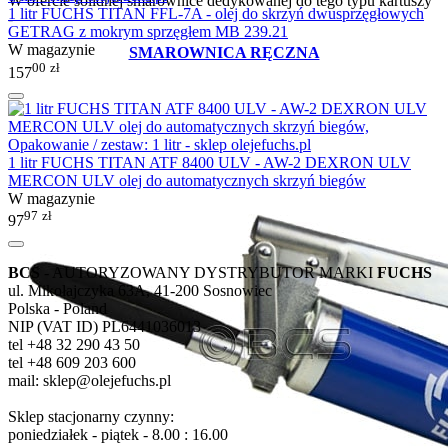
W ofercie solidnej smarownice dedykowanej do tego typu kartuszy
1 litr FUCHS TITAN FFL-7A - olej do skrzyń dwusprzęgłowych
-
GETRAG z mokrym sprzęgłem MB 239.21
W magazynie
SMAROWNICA RĘCZNA
00
zł
157
1 litr FUCHS TITAN ATF 8400 ULV - AW-2 DEXRON ULV
MERCON ULV olej do automatycznych skrzyń biegów
W magazynie
97
zł
97
BCS
- AUTORYZOWANY DYSTRYBUTOR MARKI
FUCHS
ul. Mikołajczyka 63A, 41-200 Sosnowiec
Polska - Poland
NIP (VAT ID) PL6441036013
tel +48 32 290 43 50
tel +48 609 203 600
mail: sklep@olejefuchs.pl
Sklep stacjonarny czynny:
poniedziałek - piątek - 8.00 : 16.00