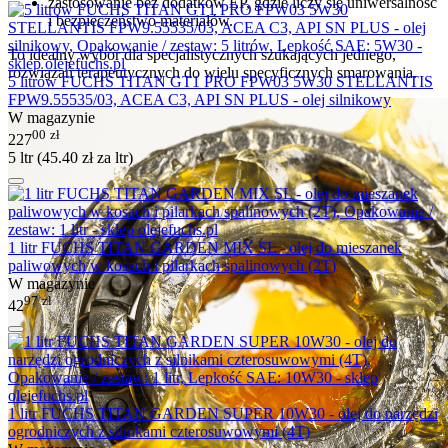
zastosowanie bez dodatków EP, gdzie liczy się uniwersalność
i bezpieczeństwo materiałów.
To idealny wybór dla specjalistycznych szukających jednego,
rozwiązań terapeutycznych do wielu specyficznych smarowania.
5 litrów FUCHS TITAN GT1 PRO FPW03 5W30 STELLANTIS
FPW9.55535/03, ACEA C3, API SN PLUS - olej silnikowy
W magazynie
00
zł
227
5 ltr (
45.40
zł
za ltr)
1 litr FUCHS TITAN GARDEN MIX SL - olej do mieszanek
paliwowych w kosach i pilarkach spalinowych (2T)
W magazynie
97
zł
42
1 litr FUCHS TITAN GARDEN SUPER 10W30 - olej do narzędzi
ogrodniczych z silnikami czterosuwowymi (4T)