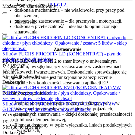
klasa konsystencji
NLGI 2
,
Możesz być zainteresowany ...
doskonała mechaniczna – nie właściwości przy pracy pod
obciążeniem,
uniwersalne zastosowanie – dla przemysłu i motoryzacji,
Najnowsze
doskonała przetłaczalność – idealna do ograniczonego
smarowania.
Zastosowanie
5 litrów FUCHS FRICOFIN LD (KONCENTRAT) - płyn do
chłodnic / płyn chłodniczy
FUCHS RENOLIT UNI 2
to smar litowy o uniwersalnym
W magazynie
zastosowaniu, uwzględniający zastosowanie w zastosowaniach
00
zł
174
przemysłowych i warsztatowych. Doskonalenie sprawdzające się
5 ltr (
34.80
zł
za ltr)
tam, gdzie zastosowanie jest funkcjonalne zabezpieczenie
Do koszyka
elektroniczne bez konieczności stosowania aplikacji EP.
Polecany szczególnie do:
średnio obciążone łożyska (tocznych i ślizgowych) – w
5 litrów FUCHS FRICOFIN EVO (KONCENTRAT) VW
maszynach przemysłowych, rolniczych i pojazdach,
G12EVO - płyn do chłodnic / płyn chłodniczy
centralnych smarowania – dzięki doskonałej przetłaczalności i
W magazynie
stabilności temperaturowej,
00
zł
192
Element dostępny w typie wyłącznika, liniach produkcyjnych
5 ltr (
38.40
zł
za ltr)
i warsztatach,
Do koszyka