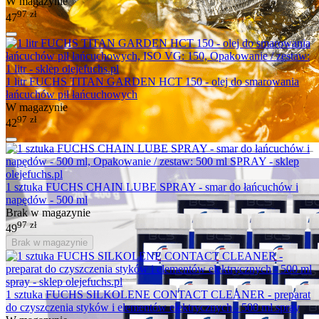
W magazynie
97
zł
47
1 litr FUCHS TITAN GARDEN HCT 150 - olej do smarowania
łańcuchów pił łańcuchowych
W magazynie
97
zł
42
1 sztuka FUCHS CHAIN LUBE SPRAY - smar do łańcuchów i
napędów - 500 ml
Brak w magazynie
97
zł
49
Brak w magazynie
1 sztuka FUCHS SILKOLENE CONTACT CLEANER - preparat
do czyszczenia styków i elementów elektrycznych - 500 ml spray