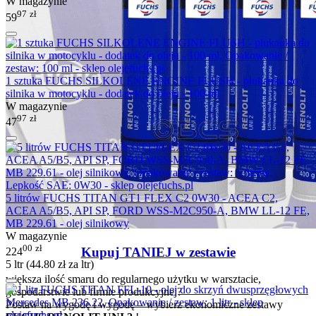
W magazynie
97
zł
59
1 sztuka FUCHS SILKOLENE ENGINE FLUSH - płukanka do
silnika w motocyklu - dodatek do oleju - 100 ml
W magazynie
97
zł
47
5 litrów FUCHS TITAN GT1 FLEX C2 0W30 - ACEA C2,
ACEA A5/B5, API SP, FORD WSS-M2C950-A, BMW LL-12 FE,
MB 229.61 - olej silnikowy
W magazynie
00
zł
Kupuj TANIEJ w zestawie
224
5 ltr (
44.80
zł
za ltr)
większa ilość smaru do regularnego użytku w warsztacie,
gospodarstwie lub firmie produkcyjnej?
Postaw na wygodę i wygodę – wybierz ekonomiczne zestawy