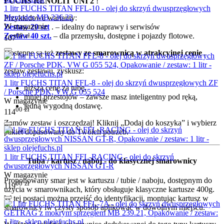
FUCHS RENOLIT UNI 2
!
1 litr FUCHS TITAN FFL-10 - olej do skrzyń dwusprzęgłowych
Mercedes MB 236.22
Przykładowe warianty:
W magazynie
Zestaw 20 szt
. – idealny do naprawy i serwisów
00
zł
Zestaw 40 szt.
– dla przemysłu, dostępne i pojazdy flotowe.
107
Dostępne są też
zestawy ze smarownicą w atrakcyjnej cenie
.
zestaw zestawu, zyskusz:
1 litr FUCHS TITAN FFL-8 - olej do skrzyń dwusprzęgłowych ZF
niższą cenę za tubę,
/ Porsche PDK, VW G 055 524
mniej przestojów – zawsze masz inteligentny pod ręką,
W magazynie
jedną wygodną dostawę.
00
zł
114
Zamów zestaw i oszczędzaj! Kliknij „Dodaj do koszyka” i wybierz
pakiet dopasowany do Twoich potrzeb.
1 litr FUCHS TITAN FFL-RACING - olej do skrzyń
Tuba / kartusz / nabój - do klasycznej smarownicy
dwusprzęgłowych NISSAN GT-R
W magazynie
Proponowany smar jest w kartuszu / tubie / naboju, dostępnym do
00
zł
119
użycia w smarownikach, który obsługuje klasyczne kartusze 400g.
W tej postaci można przejść do identyfikacji, montując kartusz w
smarownicy iw czysty sposób aplikować w dowolnym miejscu.