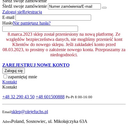
Śledź swoje zamówienie
Śledź swoje zamówienie
Zaloguj się
Rejestracja
E-mail
Hasło
Nie pamiętasz hasła?
8.marca.2023 sklep został przeniesiony na nową platformę. Ze
względów bezpieczeństwa danych, nie mogliśmy przenieść kont
Klientów do nowego sklepu. Jeśli zakładałeś konto przed
08.03.2023, to prosimy o założenie nowego konta. Przepraszamy za
niedogodności.
ZAREJESTRUJ NOWE KONTO
Zaloguj się
zapamiętaj mnie
Kontakt
Kontakt
+48 32 290 43 50
+48 601500888
Pn-Pt 8:00-16:00
sklep@olejefuchs.pl
Email
Poland, Sosnowiec, ul. Mikołajczyka 63A
Adres