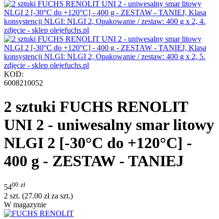
KOD:
6008210052
2 sztuki FUCHS RENOLIT
UNI 2 - uniwesalny smar litowy
NLGI 2 [-30°C do +120°C] -
400 g - ZESTAW - TANIEJ
00
zł
54
2 szt. (
27.00
zł
za szt.)
W magazynie