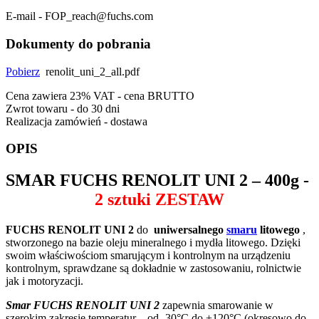
E-mail - FOP_reach@fuchs.com
Dokumenty do pobrania
Pobierz
renolit_uni_2_all.pdf
Cena zawiera 23% VAT - cena BRUTTO
Zwrot towaru - do 30 dni
Realizacja zamówień - dostawa
OPIS
SMAR
FUCHS RENOLIT UNI 2
– 400g -
2 sztuki ZESTAW
FUCHS RENOLIT UNI 2
do
uniwersalnego
smaru
litowego
,
stworzonego na bazie oleju mineralnego i mydła litowego. Dzięki
swoim właściwościom smarującym i kontrolnym na urządzeniu
kontrolnym, sprawdzane są dokładnie w zastosowaniu, rolnictwie
jak i motoryzacji.
Smar FUCHS RENOLIT UNI 2
zapewnia smarowanie w
szerokim zakresie temperatur – od -30°C do +120°C (okresowo do