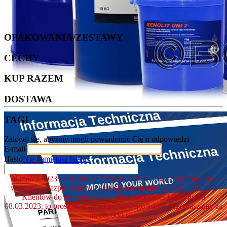
OPAKOWANIA/ZESTAWY
CECHY
KUP RAZEM
DOSTAWA
TAGI
Zaloguj się, abyśmy mogli powiadomić Cię o odpowiedzi
E-mail
Hasło
Nie pamiętasz hasła?
8.marca.2023 sklep został przeniesiony na nową platformę. Ze
względów bezpieczeństwa danych, nie mogliśmy przenieść kont
Klientów do nowego sklepu. Jeśli zakładałeś konto przed
08.03.2023, to prosimy o założenie nowego konta. Przepraszamy za
niedogodności.