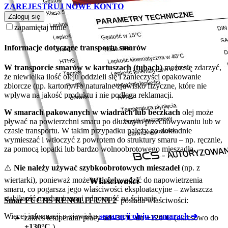
ZAREJESTRUJ NOWE KONTO
Zaloguj się
zapamiętaj mnie
Informacje dotyczące transportu smarów
W transporcie smarów w kartuszach (tubach)
może się zdarzyć,
że niewielka ilość oleju oddzieli się i zanieczyści opakowanie
zbiorcze (np. karton). To naturalne zjawisko fizyczne, które nie
wpływa na jakość produktu i nie podlega reklamacji.
W smarach pakowanych w wiadrach lub beczkach
olej może
pływać na powierzchni smaru po dłuższym przechowywaniu lub w
czasie transportu. W takim przypadku należy go dokładnie
wymieszać i wtłoczyć z powrotem do struktury smaru – np. ręcznie,
za pomocą łopatki lub bardzo wolnoobrotowego mieszadła.
⚠️
Nie należy używać szybkoobrotowych mieszadeł
(np. z
Właściwości
wiertarki), ponieważ może to doprowadzić do napowietrzenia
smaru, co pogarsza jego właściwości eksploatacyjne – zwłaszcza
stabilność mechaniczną i odporność na ścinanie.
Smar FUCHS RENOLIT UNI 2
posiada właściwości:
Więcej informacji o zjawisku
separacji oleju w smarach ➔
zakres temperatur pracy
od -30°C do +120°C
(okresowo do
+130°C
)
,