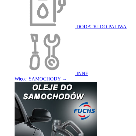
DODATKI DO PALIWA
INNE
Więcej SAMOCHODY
→