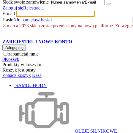
Śledź swoje zamówienie
Zaloguj się
Rejestracja
E-mail
Hasło
Nie pamiętasz hasła?
8.marca.2023 sklep został przeniesiony na nową platformę. Ze wzgl
ZAREJESTRUJ NOWE KONTO
Zaloguj się
zapamiętaj mnie
0
Koszyk
Produkty w koszyku:
Koszyk jest pusty
Zobacz koszyk
Kasa
SAMOCHODY
OLEJE SILNIKOWE