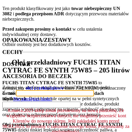
Ten produkt klasyfikowany jest jako
towar niebezpieczny UN
3082
i
podlega przepisom ADR
dotyczącym przewozu materiałów
niebezpiecznych.
Przed zakupem prosimy o kontakt
w celu ustalenia
indywidualnej ceny dostawy.
OPAKOWANIA/ZESTAWY
Odbiór osobisty jest bez dodatkowych kosztów.
CECHY
Olej przekładniowy
FUCHS TITAN
DOSTAWA
CYTRAC FE SYNTH 75W85
– 205 litrów
AKCESORIA DO BECZEK
FUCHS TITAN CYTRAC FE SYNTH 75W85
to
Zaloguj się, abyśmy mogli powiadomić Cię o odpowiedzi
syntetyczny
olej przekładniowy
klasy PREMIUM, przeznaczony
E-mail
do
mocno obciążonych skrzyń biegów w pojazdach
użytkowych
. Dzięki formule opartej na w pełni syntetycznych
Hasło
Nie pamiętasz hasła?
olejach bazowych i nowoczesnym pakiecie dodatków, produkt
zapewnia wysoką odporność na ścinanie, stabilność oksydacyjną
8.marca.2023 sklep został przeniesiony na nową platformę. Ze
oraz skuteczną ochronę przed zużyciem oraz korozją.
względów bezpieczeństwa danych, nie mogliśmy przenieść kont
Klientów do nowego sklepu. Jeśli zakładałeś konto przed
Olej przekładniowy FUCHS TITAN CYTRAC FE SYNTH
08.03.2023, to prosimy o założenie nowego konta. Przepraszamy za
75W85
dzięki niskiej lepkości wspiera oszczędność paliwa, a
niedogodności.