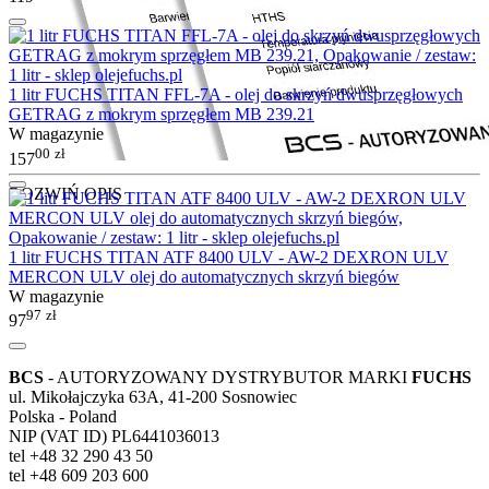
1 litr FUCHS TITAN FFL-7A - olej do skrzyń dwusprzęgłowych
GETRAG z mokrym sprzęgłem MB 239.21
W magazynie
00
zł
157
ROZWIŃ OPIS
1 litr FUCHS TITAN ATF 8400 ULV - AW-2 DEXRON ULV
MERCON ULV olej do automatycznych skrzyń biegów
W magazynie
97
zł
97
BCS
- AUTORYZOWANY DYSTRYBUTOR MARKI
FUCHS
ul. Mikołajczyka 63A, 41-200 Sosnowiec
Polska - Poland
NIP (VAT ID) PL6441036013
tel +48 32 290 43 50
tel +48 609 203 600