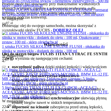
Produkt może być stosowany przy maksymalnie wydłużonych
okresach wymiany, zgodnie z zaleceniami producenta, a dla
1 sztuka FUCHS SILKOLENE CONTACT CLEANER - preparat
pełnego, wykorzystania jego potencjału zaleca się całkowitą
do czyszczenia styków i elementów elektrycznych - 500 ml spray
wymianę podczas konwersji.
W magazynie
97
zł
59
Dobierając olej do swojego samochodu, można skorzystać z
wyszukiwarki olejów FUCHS -
DOBIERZ OLEJ
Właściwości
1 sztuka FUCHS SILKOLENE ENGINE FLUSH - płukanka do
silnika w motocyklu - dodatek do oleju - 100 ml
Olej do skrzyń biegów FUCHS TITAN CYTRAC FE SYNTH
W magazynie
75W85
wyróżnia się następującymi cechami:
97
zł
47
oszczędność paliwa
dzięki niskiej lepkości i właściwościom
niskotemperaturowym,
doskonała charakterystyka lepkościowo-
temperaturowa
zapewnia niezawodne smarowanie w
niskich i wysokich temperaturach,
5 litrów FUCHS TITAN GT1 FLEX C2 0W30 - ACEA C2,
skuteczna ochrona przed zużyciem
łożysk i przekładni w
ACEA A5/B5, API SP, FORD WSS-M2C950-A, BMW LL-12 FE,
warunkach dużych obciążeń,
MB 229.61 - olej silnikowy
znakomite właściwości synchronizacyjne
ułatwiają płynną
W magazynie
zmianę biegów nawet w niskich temperaturach,
00
zł
224
odporność na ścinanie
zabezpiecza przed utratą lepkości,