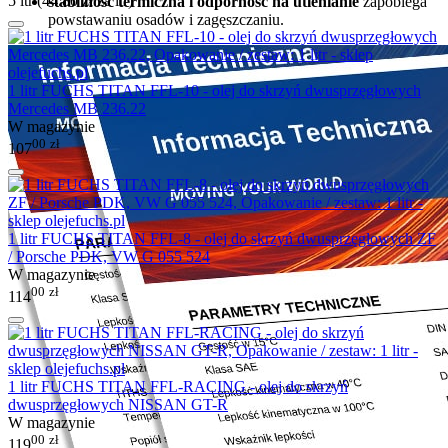
5 ltr (
44.80
zł
za ltr)
stabilność termiczna i odporność na utlenianie
zapobiega
powstawaniu osadów i zagęszczaniu.
1 litr FUCHS TITAN FFL-10 - olej do skrzyń dwusprzęgłowych
Mercedes MB 236.22
W magazynie
00
zł
107
1 litr FUCHS TITAN FFL-8 - olej do skrzyń dwusprzęgłowych ZF
/ Porsche PDK, VW G 055 524
W magazynie
00
zł
114
1 litr FUCHS TITAN FFL-RACING - olej do skrzyń
dwusprzęgłowych NISSAN GT-R
W magazynie
00
zł
119