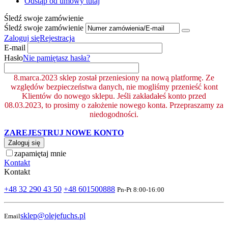
Odstąp od umowy tutaj
Śledź swoje zamówienie
Śledź swoje zamówienie
Zaloguj się
Rejestracja
E-mail
Hasło
Nie pamiętasz hasła?
8.marca.2023 sklep został przeniesiony na nową platformę. Ze
względów bezpieczeństwa danych, nie mogliśmy przenieść kont
Klientów do nowego sklepu. Jeśli zakładałeś konto przed
08.03.2023, to prosimy o założenie nowego konta. Przepraszamy za
niedogodności.
ZAREJESTRUJ NOWE KONTO
Zaloguj się
zapamiętaj mnie
Kontakt
Kontakt
+48 32 290 43 50
+48 601500888
Pn-Pt 8:00-16:00
sklep@olejefuchs.pl
Email