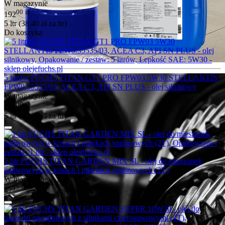
W magazynie
00
zł
192
5 ltr (
38.40
zł
za ltr)
Do koszyka
5 litrów FUCHS TITAN GT1 PRO FPW03 5W30 STELLANTIS
FPW9.55535/03, ACEA C3, API SN PLUS - olej silnikowy
W magazynie
00
zł
227
5 ltr (
45.40
zł
za ltr)
1 litr FUCHS TITAN GARDEN MIX SL - olej do mieszanek
paliwowych w kosach i pilarkach spalinowych (2T)
W magazynie
97
zł
42