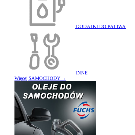
DODATKI DO PALIWA
INNE
Więcej SAMOCHODY
→