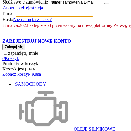
Śledź swoje zamówienie
Zaloguj się
Rejestracja
E-mail
Hasło
Nie pamiętasz hasła?
8.marca.2023 sklep został przeniesiony na nową platformę. Ze wzgl
ZAREJESTRUJ NOWE KONTO
Zaloguj się
zapamiętaj mnie
0
Koszyk
Produkty w koszyku:
Koszyk jest pusty
Zobacz koszyk
Kasa
SAMOCHODY
OLEJE SILNIKOWE