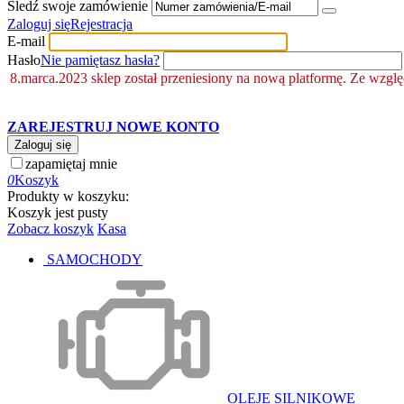
Śledź swoje zamówienie
Zaloguj się
Rejestracja
E-mail
Hasło
Nie pamiętasz hasła?
8.marca.2023 sklep został przeniesiony na nową platformę. Ze wzgl
ZAREJESTRUJ NOWE KONTO
Zaloguj się
zapamiętaj mnie
0
Koszyk
Produkty w koszyku:
Koszyk jest pusty
Zobacz koszyk
Kasa
SAMOCHODY
OLEJE SILNIKOWE