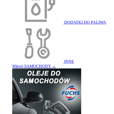
DODATKI DO PALIWA
INNE
Więcej SAMOCHODY
→