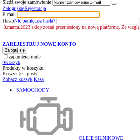
Śledź swoje zamówienie
Zaloguj się
Rejestracja
E-mail
Hasło
Nie pamiętasz hasła?
8.marca.2023 sklep został przeniesiony na nową platformę. Ze wzgl
ZAREJESTRUJ NOWE KONTO
Zaloguj się
zapamiętaj mnie
0
Koszyk
Produkty w koszyku:
Koszyk jest pusty
Zobacz koszyk
Kasa
SAMOCHODY
OLEJE SILNIKOWE