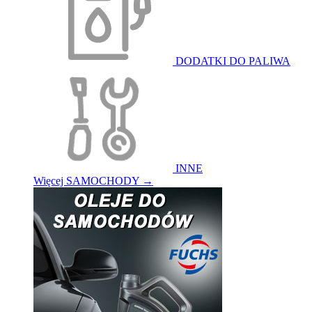
DODATKI DO PALIWA
INNE
Więcej SAMOCHODY
→