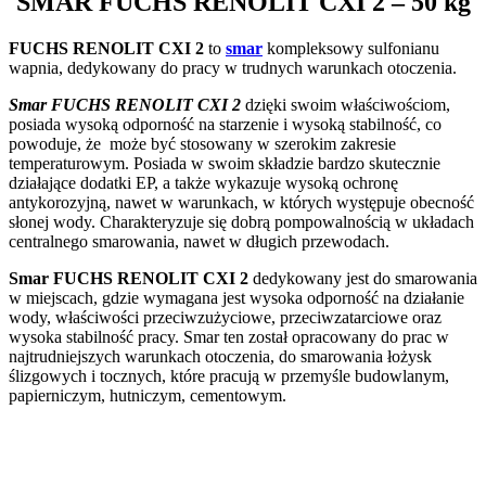
SMAR
FUCHS RENOLIT CXI 2
– 50 kg
FUCHS RENOLIT CXI 2
to
smar
kompleksowy sulfonianu
wapnia, dedykowany do pracy w trudnych warunkach otoczenia.
Smar FUCHS RENOLIT CXI 2
dzięki swoim właściwościom,
posiada wysoką odporność na starzenie i wysoką stabilność, co
powoduje, że może być stosowany w szerokim zakresie
temperaturowym. Posiada w swoim składzie bardzo skutecznie
działające dodatki EP, a także wykazuje wysoką ochronę
antykorozyjną, nawet w warunkach, w których występuje obecność
słonej wody. Charakteryzuje się dobrą pompowalnością w układach
centralnego smarowania, nawet w długich przewodach.
Smar FUCHS RENOLIT CXI 2
dedykowany jest do smarowania
w miejscach, gdzie wymagana jest wysoka odporność na działanie
wody, właściwości przeciwzużyciowe, przeciwzatarciowe oraz
wysoka stabilność pracy. Smar ten został opracowany do prac w
najtrudniejszych warunkach otoczenia, do smarowania łożysk
ślizgowych i tocznych, które pracują w przemyśle budowlanym,
papierniczym, hutniczym, cementowym.