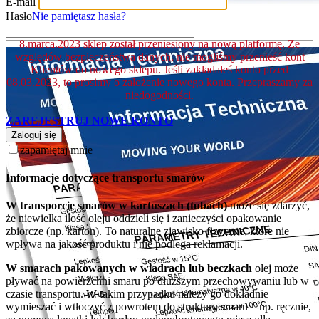
E-mail
Hasło
Nie pamiętasz hasła?
8.marca.2023 sklep został przeniesiony na nową platformę. Ze
względów bezpieczeństwa danych, nie mogliśmy przenieść kont
Klientów do nowego sklepu. Jeśli zakładałeś konto przed
08.03.2023, to prosimy o założenie nowego konta. Przepraszamy za
niedogodności.
ZAREJESTRUJ NOWE KONTO
Zaloguj się
zapamiętaj mnie
Informacje dotyczące transportu smarów
W transporcie smarów w kartuszach (tubach)
może się zdarzyć,
że niewielka ilość oleju oddzieli się i zanieczyści opakowanie
zbiorcze (np. karton). To naturalne zjawisko fizyczne, które nie
wpływa na jakość produktu i nie podlega reklamacji.
W smarach pakowanych w wiadrach lub beczkach
olej może
pływać na powierzchni smaru po dłuższym przechowywaniu lub w
czasie transportu. W takim przypadku należy go dokładnie
wymieszać i wtłoczyć z powrotem do struktury smaru – np. ręcznie,