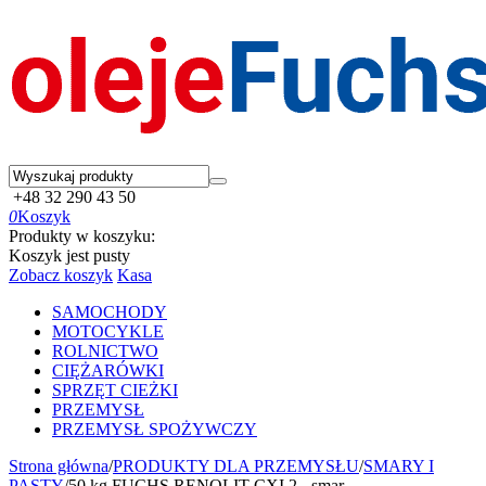
+48 32 290 43 50
0
Koszyk
Produkty w koszyku:
Koszyk jest pusty
Zobacz koszyk
Kasa
SAMOCHODY
MOTOCYKLE
ROLNICTWO
CIĘŻARÓWKI
SPRZĘT CIEŻKI
PRZEMYSŁ
PRZEMYSŁ SPOŻYWCZY
Strona główna
/
PRODUKTY DLA PRZEMYSŁU
/
SMARY I
PASTY
/
50 kg FUCHS RENOLIT CXI 2 - smar