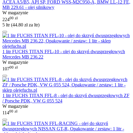
ACEA A5/B5, API SP, FORD WSS-M2C950-A, BMW LL-12 FE,
MB 229.61 - olej silnikowy
W magazynie
00
zł
224
5 ltr (
44.80
zł
za ltr)
1 litr FUCHS TITAN FFL-10 - olej do skrzyń dwusprzęgłowych
Mercedes MB 236.22
W magazynie
00
zł
107
1 litr FUCHS TITAN FFL-8 - olej do skrzyń dwusprzęgłowych ZF
/ Porsche PDK, VW G 055 524
W magazynie
00
zł
114