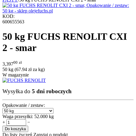
KOD:
600655563
50 kg FUCHS RENOLIT CXI
2 - smar
00
zł
3,397
50 kg (
67.94
zł
za kg)
W magazynie
Wysyłka do
5 dni roboczych
Opakowanie / zestaw:
Waga przesyłki:
52.000 kg
+
−
Do koszyka
Do listy życzeń
Zapytaj o produkt