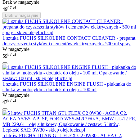
Brak w magazynie
97
zł
49
Brak w magazynie
1 sztuka FUCHS SILKOLENE CONTACT CLEANER - preparat
do czyszczenia styków i elementów elektrycznych - 500 ml spray
W magazynie
97
zł
59
1 sztuka FUCHS SILKOLENE ENGINE FLUSH - płukanka do
silnika w motocyklu - dodatek do oleju - 100 ml
W magazynie
97
zł
47
5 litrów FUCHS TITAN GT1 FLEX C2 0W30 - ACEA C2,