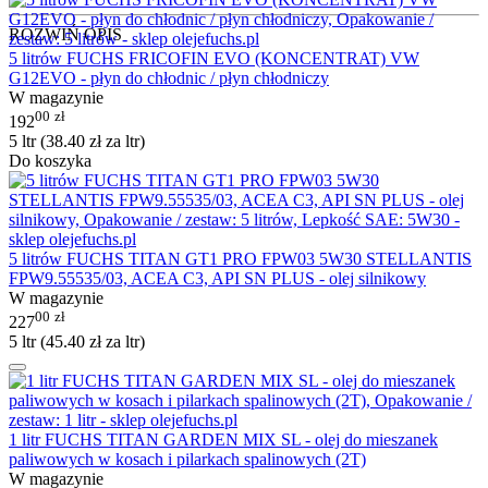
ROZWIŃ OPIS
5 litrów FUCHS FRICOFIN EVO (KONCENTRAT) VW
G12EVO - płyn do chłodnic / płyn chłodniczy
W magazynie
00
zł
192
5 ltr (
38.40
zł
za ltr)
Do koszyka
5 litrów FUCHS TITAN GT1 PRO FPW03 5W30 STELLANTIS
FPW9.55535/03, ACEA C3, API SN PLUS - olej silnikowy
W magazynie
00
zł
227
5 ltr (
45.40
zł
za ltr)
1 litr FUCHS TITAN GARDEN MIX SL - olej do mieszanek
paliwowych w kosach i pilarkach spalinowych (2T)
W magazynie