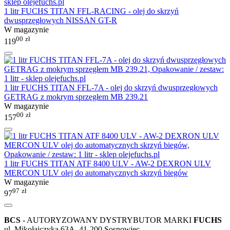
1 litr FUCHS TITAN FFL-RACING - olej do skrzyń
dwusprzęgłowych NISSAN GT-R
W magazynie
00
zł
119
1 litr FUCHS TITAN FFL-7A - olej do skrzyń dwusprzęgłowych
GETRAG z mokrym sprzęgłem MB 239.21
W magazynie
00
zł
157
1 litr FUCHS TITAN ATF 8400 ULV - AW-2 DEXRON ULV
MERCON ULV olej do automatycznych skrzyń biegów
W magazynie
97
zł
97
BCS
- AUTORYZOWANY DYSTRYBUTOR MARKI
FUCHS
ul. Mikołajczyka 63A, 41-200 Sosnowiec