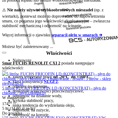
za pomocą łopatki lub bardzo wolnoobrotowego mieszadła.
⚠️
Nie należy używać szybkoobrotowych mieszadeł
(np. z
wiertarki), ponieważ może to doprowadzić do napowietrzenia
smaru, co pogarsza jego właściwości eksploatacyjne – zwłaszcza
stabilność mechaniczną i odporność na ścinanie.
Więcej informacji o zjawisku
separacji oleju w smarach ➔
Możesz być zainteresowany ...
Właściwości
Najnowsze
Smar FUCHS RENOLIT CXI 2
posiada następujące
właściwości:
zakres temperatur pracy
od -20°C do +160°C
,
klasa konsystencji
NLGI 2
,
odporny na starzenie,
5 litrów FUCHS FRICOFIN LD (KONCENTRAT) - płyn do
doskonałe właściwości przeciwzużyciowe,
chłodnic / płyn chłodniczy
odporność na działanie wody,
W magazynie
wysoka stabilność pracy,
00
zł
174
niska tendencja do wydzielania oleju,
5 ltr (
34.80
zł
za ltr)
odporność na zużycie,
Do koszyka
odporność na korozję.