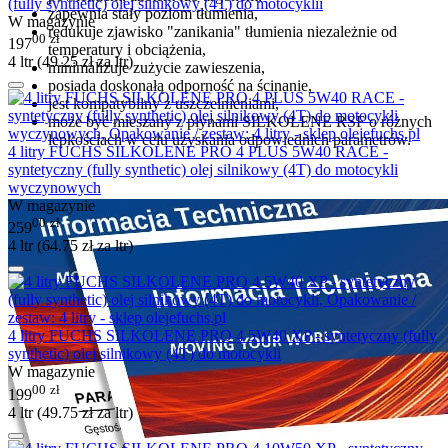
(fully synthetic) olej silnikowy (4T) do motocyklii
zapewnia stały poziom tłumienia,
W magazynie
redukuje zjawisko "zanikania" tłumienia niezależnie od
00
zł
197
temperatury i obciążenia,
4 ltr (
49.25
zł
za ltr)
minimalizuje zużycie zawieszenia,
posiada doskonałą odporność na ścinanie,
jest kompatybilny z uszczelnieniami,
może być mieszany z płynami SILKOLENE RSF o różnych
lepkościach w celu uzyskania odpowiednich parametrów.
4 litry FUCHS SILKOLENE PRO 4 PLUS 5W40 RACE -
syntetyczny (fully synthetic) olej silnikowy (4T) do motocykli
wyczynowych
W magazynie
00
zł
259
4 ltr (
64.75
zł
za ltr)
4 litry FUCHS SILKOLENE PRO 4 5W40 XP - syntetyczny (fully
synthetic) olej silnikowy (4T) do motocykli
W magazynie
00
zł
199
4 ltr (
49.75
zł
za ltr)