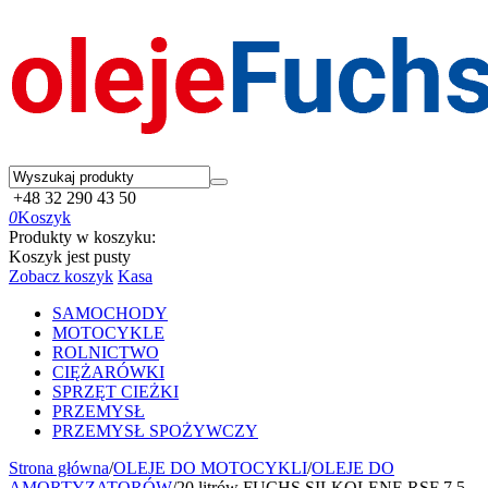
+48 32 290 43 50
0
Koszyk
Produkty w koszyku:
Koszyk jest pusty
Zobacz koszyk
Kasa
SAMOCHODY
MOTOCYKLE
ROLNICTWO
CIĘŻARÓWKI
SPRZĘT CIEŻKI
PRZEMYSŁ
PRZEMYSŁ SPOŻYWCZY
Strona główna
/
OLEJE DO MOTOCYKLI
/
OLEJE DO
AMORTYZATORÓW
/
20 litrów FUCHS SILKOLENE RSF 7,5