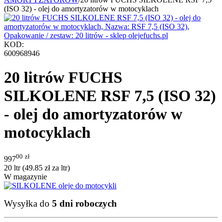
(ISO 32) - olej do amortyzatorów w motocyklach
KOD:
600968946
20 litrów FUCHS
SILKOLENE RSF 7,5 (ISO 32)
- olej do amortyzatorów w
motocyklach
00
zł
997
20 ltr (
49.85
zł
za ltr)
W magazynie
Wysyłka do
5 dni roboczych