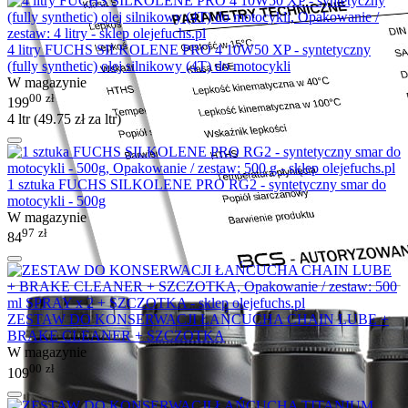
4 litry FUCHS SILKOLENE PRO 4 10W50 XP - syntetyczny
(fully synthetic) olej silnikowy (4T) do motocykli
W magazynie
00
zł
199
4 ltr (
49.75
zł
za ltr)
1 sztuka FUCHS SILKOLENE PRO RG2 - syntetyczny smar do
motocykli - 500g
W magazynie
97
zł
84
ZESTAW DO KONSERWACJI ŁAŃCUCHA CHAIN LUBE +
BRAKE CLEANER + SZCZOTKA
W magazynie
00
zł
109