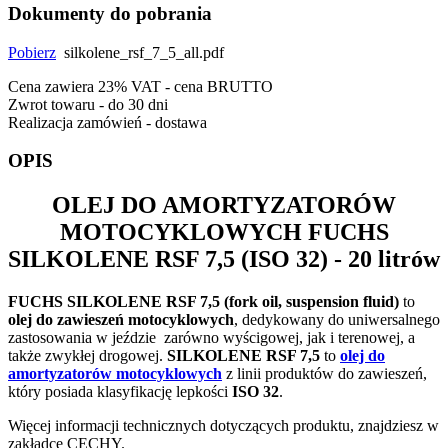
Dokumenty do pobrania
Pobierz
silkolene_rsf_7_5_all.pdf
Cena zawiera 23% VAT - cena BRUTTO
Zwrot towaru - do 30 dni
Realizacja zamówień - dostawa
OPIS
OLEJ DO AMORTYZATORÓW
MOTOCYKLOWYCH
FUCHS
SILKOLENE RSF 7,5
(ISO 32) - 20 litrów
FUCHS SILKOLENE RSF 7,5
(fork oil, suspension fluid)
to
olej do zawieszeń motocyklowych
, dedykowany do uniwersalnego
zastosowania w jeździe zarówno wyścigowej, jak i terenowej, a
także zwykłej drogowej.
SILKOLENE RSF 7,5
to
olej do
amortyzatorów motocyklowych
z linii produktów do zawieszeń,
który posiada klasyfikację lepkości
ISO 32
.
Więcej informacji technicznych dotyczących produktu, znajdziesz w
zakładce CECHY.