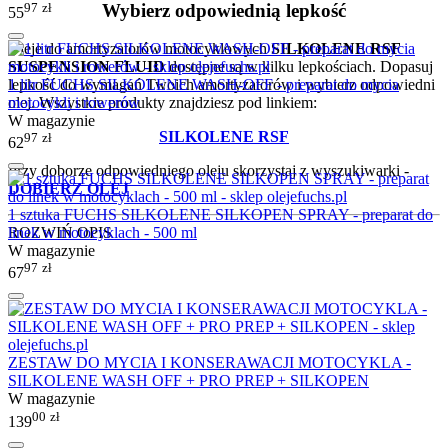
97
zł
Wybierz odpowiednią lepkość
55
Oleje do amortyzatorów motocyklowych
SILKOLENE RSF
SUSPENSION FLUID
dostępne są w kilku lepkościach. Dopasuj
1 litr FUCHS SILKOLENE WASH-OFF - preparat do mycia
lepkość do wymagań Twoich amortyzatorów i wybierz odpowiedni
motocykli i rowerów
olej. Wszystkie produkty znajdziesz pod linkiem:
W magazynie
SILKOLENE RSF
97
zł
62
Przy doborze odpowiedniego oleju skorzystaj z wyszukiwarki -
DOBIERZ OLEJ
1 sztuka FUCHS SILKOLENE SILKOPEN SPRAY - preparat do
linek w motocyklach - 500 ml
ROZWIŃ OPIS
W magazynie
97
zł
67
ZESTAW DO MYCIA I KONSERAWACJI MOTOCYKLA -
SILKOLENE WASH OFF + PRO PREP + SILKOPEN
W magazynie
00
zł
139