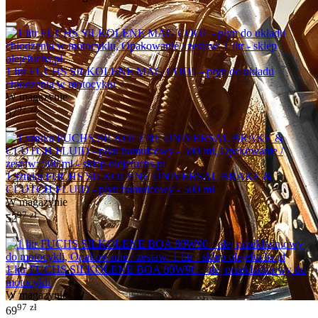
1 litr FUCHS SILKOLENE MAG COOL - płyn do układu
chłodzenia w motocyklu
W magazynie
97
zł
57
1 sztuka FUCHS SILKOLENE UNIVERSAL BRAKE &
CLUTCH FLUID - płyn hamulcowy - 500 ml
W magazynie
97
zł
52
1 litr FUCHS SILKOLENE BOA 80W90 - olej przekładniowy do
motocykli
W magazynie
97
zł
69