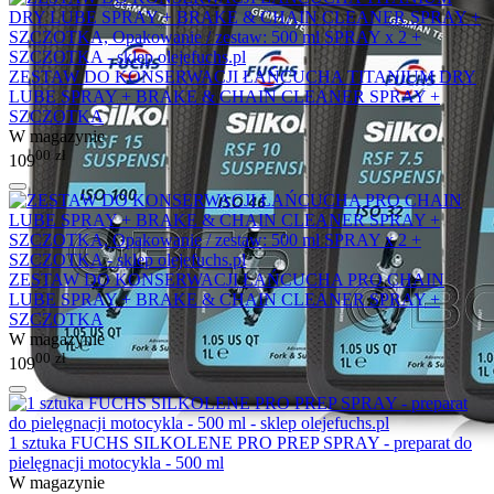
ZESTAW DO KONSERWACJI ŁAŃCUCHA TITANIUM DRY
LUBE SPRAY + BRAKE & CHAIN CLEANER SPRAY +
SZCZOTKA
W magazynie
00
zł
109
ZESTAW DO KONSERWACJI ŁAŃCUCHA PRO CHAIN
LUBE SPRAY + BRAKE & CHAIN CLEANER SPRAY +
SZCZOTKA
W magazynie
00
zł
109
1 sztuka FUCHS SILKOLENE PRO PREP SPRAY - preparat do
pielęgnacji motocykla - 500 ml
W magazynie