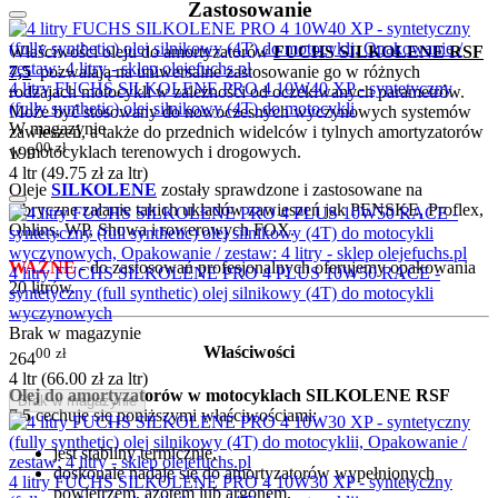
Zastosowanie
Właściwości oleju do amortyzatorów
FUCHS
SILKOLENE RSF
7,5
pozwalają na uniwersalne zastosowanie go w różnych
4 litry FUCHS SILKOLENE PRO 4 10W40 XP - syntetyczny
rodzajach motocykli w zależności od oczekiwanych parametrów.
(fully synthetic) olej silnikowy (4T) do motocykli
Może być stosowany do nowoczesnych wyczynowych systemów
W magazynie
zawieszeń, a także do przednich widelców i tylnych amortyzatorów
00
zł
w motocyklach terenowych i drogowych.
199
4 ltr (
49.75
zł
za ltr)
Oleje
SILKOLENE
zostały sprawdzone i zastosowane na
fabryczne zalanie takich układów zawieszeń jak PENSKE, Proflex,
Ohlins, WP, Showa i rowerowych FOX.
WAŻNE
- do zastosowań profesjonalnych oferujemy opakowania
4 litry FUCHS SILKOLENE PRO 4 PLUS 10W50 RACE -
20 litrów.
syntetyczny (full synthetic) olej silnikowy (4T) do motocykli
wyczynowych
Brak w magazynie
Właściwości
00
zł
264
4 ltr (
66.00
zł
za ltr)
Olej do amortyzatorów w motocyklach SILKOLENE RSF
Brak w magazynie
7,5
cechuje się poniższymi właściwościami:
jest stabilny termicznie,
doskonale nadaje się do amortyzatorów wypełnionych
4 litry FUCHS SILKOLENE PRO 4 10W30 XP - syntetyczny
powietrzem, azotem lub argonem,