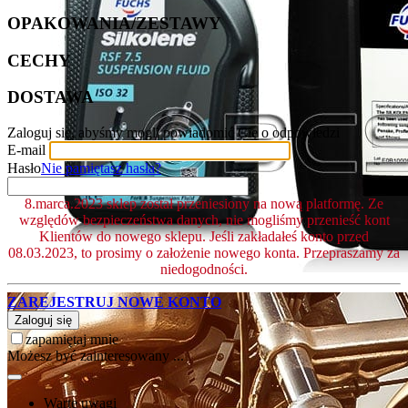
OPAKOWANIA/ZESTAWY
CECHY
DOSTAWA
Zaloguj się, abyśmy mogli powiadomić Cię o odpowiedzi
E-mail
Hasło
Nie pamiętasz hasła?
8.marca.2023 sklep został przeniesiony na nową platformę. Ze
względów bezpieczeństwa danych, nie mogliśmy przenieść kont
Klientów do nowego sklepu. Jeśli zakładałeś konto przed
08.03.2023, to prosimy o założenie nowego konta. Przepraszamy za
niedogodności.
ZAREJESTRUJ NOWE KONTO
Zaloguj się
zapamiętaj mnie
Możesz być zainteresowany ...
Warte uwagi