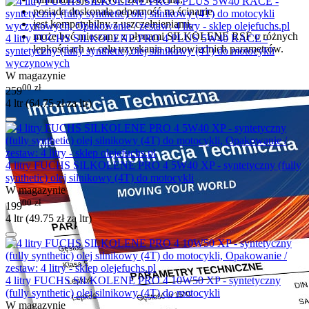
posiada doskonałą odporność na ścinanie,
jest kompatybilny z uszczelnieniami,
może być mieszany z płynami SILKOLENE RSF o różnych
4 litry FUCHS SILKOLENE PRO 4 PLUS 5W40 RACE -
lepkościach w celu uzyskania odpowiednich parametrów.
syntetyczny (fully synthetic) olej silnikowy (4T) do motocykli
wyczynowych
W magazynie
00
zł
259
4 ltr (
64.75
zł
za ltr)
4 litry FUCHS SILKOLENE PRO 4 5W40 XP - syntetyczny (fully
synthetic) olej silnikowy (4T) do motocykli
W magazynie
00
zł
199
4 ltr (
49.75
zł
za ltr)
4 litry FUCHS SILKOLENE PRO 4 10W50 XP - syntetyczny
(fully synthetic) olej silnikowy (4T) do motocykli
W magazynie