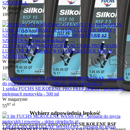
SZCZOTKA
W magazynie
00
zł
109
ZESTAW DO KONSERWACJI ŁAŃCUCHA PRO CHAIN
LUBE SPRAY + BRAKE & CHAIN CLEANER SPRAY +
SZCZOTKA
W magazynie
00
zł
109
1 sztuka FUCHS SILKOLENE PRO PREP SPRAY - preparat do
pielęgnacji motocykla - 500 ml
W magazynie
97
zł
55
Wybierz odpowiednią lepkość
Oleje do amortyzatorów motocyklowych
SILKOLENE RSF
1 litr FUCHS SILKOLENE WASH-OFF - preparat do mycia
SUSPENSION FLUID
dostępne są w kilku lepkościach. Dopasuj