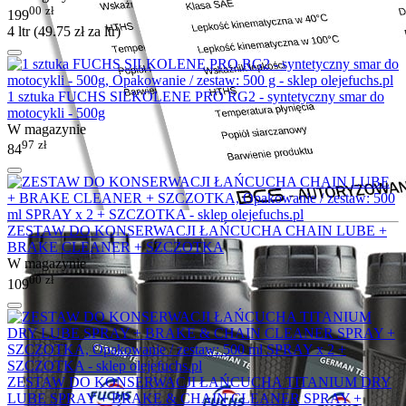
00
zł
199
4 ltr (
49.75
zł
za ltr)
1 sztuka FUCHS SILKOLENE PRO RG2 - syntetyczny smar do
motocykli - 500g
W magazynie
97
zł
84
ZESTAW DO KONSERWACJI ŁAŃCUCHA CHAIN LUBE +
BRAKE CLEANER + SZCZOTKA
W magazynie
00
zł
109
ZESTAW DO KONSERWACJI ŁAŃCUCHA TITANIUM DRY
LUBE SPRAY + BRAKE & CHAIN CLEANER SPRAY +