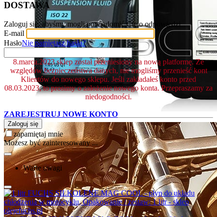
DOSTAWA
Zaloguj się, abyśmy mogli powiadomić Cię o odpowiedzi
E-mail
Hasło
Nie pamiętasz hasła?
8.marca.2023 sklep został przeniesiony na nową platformę. Ze
względów bezpieczeństwa danych, nie mogliśmy przenieść kont
Klientów do nowego sklepu. Jeśli zakładałeś konto przed
08.03.2023, to prosimy o założenie nowego konta. Przepraszamy za
niedogodności.
ZAREJESTRUJ NOWE KONTO
Zaloguj się
zapamiętaj mnie
Możesz być zainteresowany ...
Warte uwagi