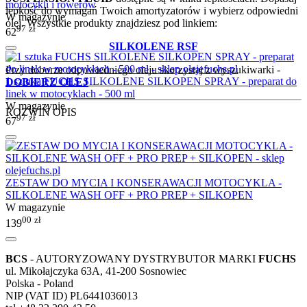
motocykli i rowerów
lepkość do wymagań Twoich amortyzatorów i wybierz odpowiedni
W magazynie
olej. Wszystkie produkty znajdziesz pod linkiem:
97
zł
62
SILKOLENE RSF
Przy doborze odpowiedniego oleju skorzystaj z wyszukiwarki -
1 sztuka FUCHS SILKOLENE SILKOPEN SPRAY - preparat do
DOBIERZ OLEJ
linek w motocyklach - 500 ml
W magazynie
ROZWIŃ OPIS
97
zł
67
ZESTAW DO MYCIA I KONSERAWACJI MOTOCYKLA -
SILKOLENE WASH OFF + PRO PREP + SILKOPEN
W magazynie
00
zł
139
BCS
- AUTORYZOWANY DYSTRYBUTOR MARKI
FUCHS
ul. Mikołajczyka 63A, 41-200 Sosnowiec
Polska - Poland
NIP (VAT ID) PL6441036013