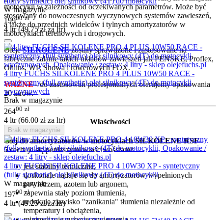
(fully synthetic) olej silnikowy (4T) do motocykli
motocykli w zależności od oczekiwanych parametrów. Może być
W magazynie
stosowany do nowoczesnych wyczynowych systemów zawieszeń,
00
zł
199
a także do przednich widelców i tylnych amortyzatorów w
4 ltr (
49.75
zł
za ltr)
motocyklach terenowych i drogowych.
Oleje
SILKOLENE
zostały sprawdzone i zastosowane na
fabryczne zalanie takich układów zawieszeń jak PENSKE, Proflex,
Ohlins, WP, Showa i rowerowych FOX.
4 litry FUCHS SILKOLENE PRO 4 PLUS 10W50 RACE -
syntetyczny (full synthetic) olej silnikowy (4T) do motocykli
WAŻNE
- do zastosowań profesjonalnych oferujemy opakowania
wyczynowych
20 litrów.
Brak w magazynie
00
zł
264
4 ltr (
66.00
zł
za ltr)
Właściwości
Brak w magazynie
Olej do amortyzatorów w motocyklach SILKOLENE RSF
5
cechuje się poniższymi właściwościami:
4 litry FUCHS SILKOLENE PRO 4 10W30 XP - syntetyczny
jest stabilny termicznie,
(fully synthetic) olej silnikowy (4T) do motocyklii
doskonale nadaje się do amortyzatorów wypełnionych
W magazynie
powietrzem, azotem lub argonem,
00
zł
zapewnia stały poziom tłumienia,
197
redukuje zjawisko "zanikania" tłumienia niezależnie od
4 ltr (
49.25
zł
za ltr)
temperatury i obciążenia,
minimalizuje zużycie zawieszenia,