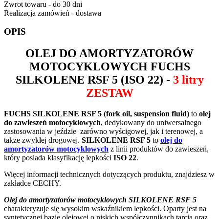
Zwrot towaru - do 30 dni
Realizacja zamówień - dostawa
OPIS
OLEJ DO AMORTYZATORÓW
MOTOCYKLOWYCH
FUCHS
SILKOLENE RSF 5
(ISO 22) -
3 litry
ZESTAW
FUCHS SILKOLENE RSF 5
(fork oil, suspension fluid)
to
olej
do zawieszeń motocyklowych
, dedykowany do uniwersalnego
zastosowania w jeździe zarówno wyścigowej, jak i terenowej, a
także zwykłej drogowej.
SILKOLENE RSF 5
to
olej do
amortyzatorów motocyklowych
z linii produktów do zawieszeń,
który posiada klasyfikację lepkości
ISO 22
.
Więcej informacji technicznych dotyczących produktu, znajdziesz w
zakładce CECHY.
Olej do amortyzatorów motocyklowych SILKOLENE RSF 5
charakteryzuje się wysokim wskaźnikiem lepkości.
Oparty jest na
syntetycznej bazie olejowej o niskich współczynnikach tarcia oraz