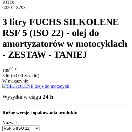
KOD:
6020118793
3 litry FUCHS SILKOLENE
RSF 5 (ISO 22) - olej do
amortyzatorów w motocyklach
- ZESTAW - TANIEJ
00
zł
189
3 ltr (
63.00
zł
za ltr)
W magazynie
Wysyłka w ciągu
24 h
Różne wersje i opakowania produktu
Nazwa: