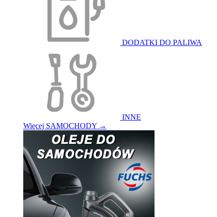
DODATKI DO PALIWA
INNE
Więcej SAMOCHODY
→