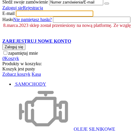
Śledź swoje zamówienie
Zaloguj się
Rejestracja
E-mail
Hasło
Nie pamiętasz hasła?
8.marca.2023 sklep został przeniesiony na nową platformę. Ze wzgl
ZAREJESTRUJ NOWE KONTO
Zaloguj się
zapamiętaj mnie
0
Koszyk
Produkty w koszyku:
Koszyk jest pusty
Zobacz koszyk
Kasa
SAMOCHODY
OLEJE SILNIKOWE