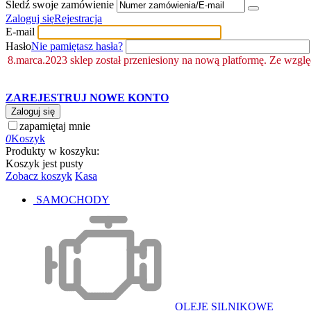
Śledź swoje zamówienie
Zaloguj się
Rejestracja
E-mail
Hasło
Nie pamiętasz hasła?
8.marca.2023 sklep został przeniesiony na nową platformę. Ze wzgl
ZAREJESTRUJ NOWE KONTO
Zaloguj się
zapamiętaj mnie
0
Koszyk
Produkty w koszyku:
Koszyk jest pusty
Zobacz koszyk
Kasa
SAMOCHODY
OLEJE SILNIKOWE