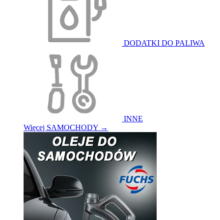
DODATKI DO PALIWA
INNE
Więcej SAMOCHODY
→