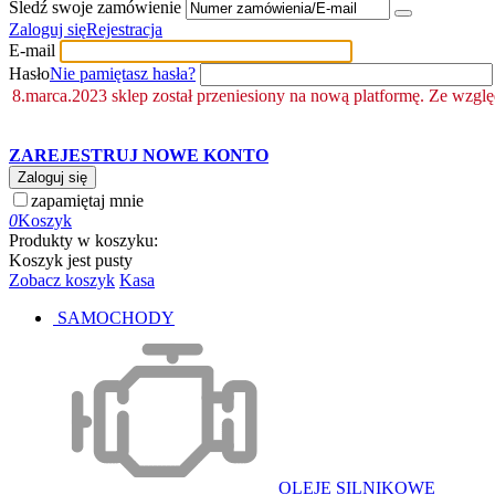
Śledź swoje zamówienie
Zaloguj się
Rejestracja
E-mail
Hasło
Nie pamiętasz hasła?
8.marca.2023 sklep został przeniesiony na nową platformę. Ze wzgl
ZAREJESTRUJ NOWE KONTO
Zaloguj się
zapamiętaj mnie
0
Koszyk
Produkty w koszyku:
Koszyk jest pusty
Zobacz koszyk
Kasa
SAMOCHODY
OLEJE SILNIKOWE