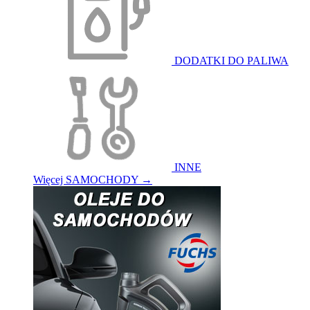
DODATKI DO PALIWA
INNE
Więcej SAMOCHODY
→