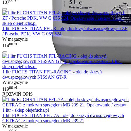
00
zł
107
1 litr FUCHS TITAN FFL-8 - olej do skrzyń dwusprzęgłowych ZF
/ Porsche PDK, VW G 055 524
W magazynie
00
zł
114
1 litr FUCHS TITAN FFL-RACING - olej do skrzyń
dwusprzęgłowych NISSAN GT-R
W magazynie
00
zł
119
ROZWIŃ OPIS
1 litr FUCHS TITAN FFL-7A - olej do skrzyń dwusprzęgłowych
GETRAG z mokrym sprzęgłem MB 239.21
W magazynie
00
zł