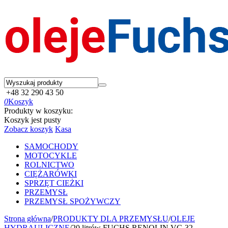
+48 32 290 43 50
0
Koszyk
Produkty w koszyku:
Koszyk jest pusty
Zobacz koszyk
Kasa
SAMOCHODY
MOTOCYKLE
ROLNICTWO
CIĘŻARÓWKI
SPRZĘT CIEŻKI
PRZEMYSŁ
PRZEMYSŁ SPOŻYWCZY
Strona główna
/
PRODUKTY DLA PRZEMYSŁU
/
OLEJE
HYDRAULICZNE
/
20 litrów FUCHS RENOLIN VG 32 -