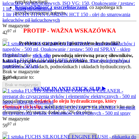
ryzyko kawitacji.
Kompatybilność z uszczelniaczami
, co zapobiega ich
przedwczesnemu zużyciu.
1 litr FUCHS TITAN GARDEN HCT 150 - olej do smarowania
łańcuchów pił łańcuchowych
W magazynie
PROTIP - WAŻNA WSKAZÓWKA
97
zł
42
Problem z szarpaniem i piszczeniem hydrauliki?
Drgania cierne
stick-slip
powodują nierówną pracę siłowników,
1 sztuka FUCHS CHAIN LUBE SPRAY - smar do łańcuchów i
hałas i przyspieszone zużycie uszczelnień
. To częsta przyczyna
napędów - 500 ml
problemów w windach, podnośnikach i układach hydraulicznych.
Brak w magazynie
97
zł
Rozwiązanie to:
49
Brak w magazynie
RENOLIN ANTI-STICK-SLIP ▶️
Specjalistyczny
dodatek do oleju hydraulicznego, który
eliminuje stick-slip
, stabilizuje tarcie i zapewnia płynny, cichy ruch
1 sztuka FUCHS SILKOLENE CONTACT CLEANER - preparat
elementów. Wystarczy dodać ok. 2% do oleju.
do czyszczenia styków i elementów elektrycznych - 500 ml spray
W magazynie
97
zł
59