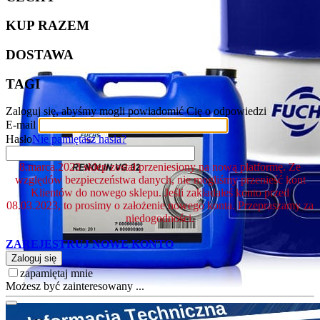
KUP RAZEM
DOSTAWA
TAGI
Zaloguj się, abyśmy mogli powiadomić Cię o odpowiedzi
E-mail
Hasło
Nie pamiętasz hasła?
8.marca.2023 sklep został przeniesiony na nową platformę. Ze
względów bezpieczeństwa danych, nie mogliśmy przenieść kont
Klientów do nowego sklepu. Jeśli zakładałeś konto przed
08.03.2023, to prosimy o założenie nowego konta. Przepraszamy za
niedogodności.
ZAREJESTRUJ NOWE KONTO
Zaloguj się
zapamiętaj mnie
Możesz być zainteresowany ...