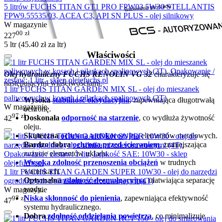
5 litrów FUCHS TITAN GT1 PRO FPW03 5W30 STELLANTIS
FPW9.55535/03, ACEA C3, API SN PLUS - olej silnikowy
W magazynie
00
zł
227
5 ltr (
45.40
zł
za ltr)
Właściwości
Olej hydrauliczny FUCHS RENOLIN VG 32
charakteryzuje się
następującymi właściwościami:
1 litr FUCHS TITAN GARDEN MIX SL - olej do mieszanek
paliwowych w kosach i pilarkach spalinowych (2T)
Wysoka
stabilność oksydacyjna
, zapewniająca długotrwałą
W magazynie
ochronę.
97
zł
Doskonała
odporność na starzenie
, co wydłuża żywotność
42
oleju.
Skuteczna
ochrona antykorozyjna
elementów metalowych.
Bardzo dobra
ochrona przed ścieraniem
, zmniejszająca
zużycie elementów układu.
Wysoka zdolność przenoszenia obciążeń
w trudnych
warunkach.
1 litr FUCHS TITAN GARDEN SUPER 10W30 - olej do narzędzi
Optymalna
zdolność deemulgacyjna
, ułatwiająca separację
ogrodniczych z silnikami czterosuwowymi (4T)
wody.
W magazynie
Niska skłonność do pienienia
, zapewniająca efektywność
97
zł
47
systemu hydraulicznego.
Dobra
zdolność oddzielania powietrza
, co minimalizuje