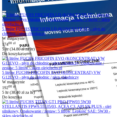
Najnowsze
5 litrów FUCHS FRICOFIN LD (KONCENTRAT) - płyn do
chłodnic / płyn chłodniczy
W magazynie
00
zł
174
5 ltr (
34.80
zł
za ltr)
Do koszyka
5 litrów FUCHS FRICOFIN EVO (KONCENTRAT) VW
G12EVO - płyn do chłodnic / płyn chłodniczy
W magazynie
00
zł
192
5 ltr (
38.40
zł
za ltr)
Do koszyka