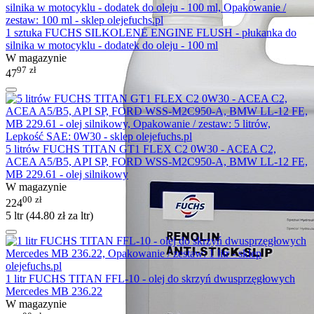
1 sztuka FUCHS SILKOLENE ENGINE FLUSH - płukanka do
silnika w motocyklu - dodatek do oleju - 100 ml
W magazynie
97
zł
47
5 litrów FUCHS TITAN GT1 FLEX C2 0W30 - ACEA C2,
ACEA A5/B5, API SP, FORD WSS-M2C950-A, BMW LL-12 FE,
MB 229.61 - olej silnikowy
W magazynie
00
zł
224
5 ltr (
44.80
zł
za ltr)
1 litr FUCHS TITAN FFL-10 - olej do skrzyń dwusprzęgłowych
Mercedes MB 236.22
W magazynie