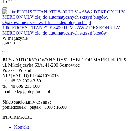
157
1 litr FUCHS TITAN ATF 8400 ULV - AW-2 DEXRON ULV
MERCON ULV olej do automatycznych skrzyń biegów
W magazynie
97
zł
97
BCS
- AUTORYZOWANY DYSTRYBUTOR MARKI
FUCHS
ul. Mikołajczyka 63A, 41-200 Sosnowiec
Polska - Poland
NIP (VAT ID) PL6441036013
tel +48 32 290 43 50
tel +48 609 203 600
mail: sklep@olejefuchs.pl
Sklep stacjonarny czynny:
poniedziałek - piątek - 8.00 : 16.00
INFORMACJE
Kontakt