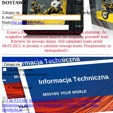
DOSTAWA
Zaloguj się, abyśmy mogli powiadomić Cię o odpowiedzi
E-mail
Hasło
Nie pamiętasz hasła?
8.marca.2023 sklep został przeniesiony na nową platformę. Ze
względów bezpieczeństwa danych, nie mogliśmy przenieść kont
Klientów do nowego sklepu. Jeśli zakładałeś konto przed
08.03.2023, to prosimy o założenie nowego konta. Przepraszamy za
niedogodności.
ZAREJESTRUJ NOWE KONTO
Zaloguj się
zapamiętaj mnie
Możesz być zainteresowany ...
Warte uwagi