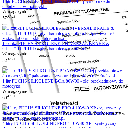
1 litr FUCHS SILKOLENE MAG COOL - płyn do układu
chłodzenia w motocyklu
W magazynie
97
zł
57
1 sztuka FUCHS SILKOLENE UNIVERSAL BRAKE &
CLUTCH FLUID - płyn hamulcowy - 500 ml
W magazynie
97
zł
52
1 litr FUCHS SILKOLENE BOA 80W90 - olej przekładniowy do
motocykli
W magazynie
97
zł
69
Właściwości
Zastosowanie
oleju
FUCHS SILKOLENE COMP 4 10W30 XP
w
silniku Twojego motocykla to:
4 litry FUCHS SILKOLENE PRO 4 10W40 XP - syntetyczny