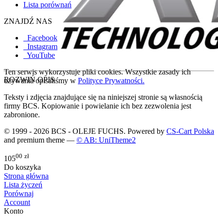
Lista porównań
ZNAJDŹ NAS
Facebook
Instagram
YouTube
Ten serwis wykorzystuje pliki cookies. Wszystkie zasady ich
ROZWIŃ OPIS
używania opisaliśmy w
Polityce Prywatności.
Teksty i zdjęcia znajdujące się na niniejszej stronie są własnością
firmy BCS. Kopiowanie i powielanie ich bez zezwolenia jest
zabronione.
© 1999 - 2026 BCS - OLEJE FUCHS. Powered by
CS-Cart Polska
and premium theme —
© AB: UniTheme2
00
zł
105
Do koszyka
Strona główna
Lista życzeń
Porównaj
Account
Konto