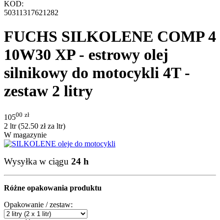
KOD:
50311317621282
FUCHS SILKOLENE COMP 4
10W30 XP - estrowy olej
silnikowy do motocykli 4T -
zestaw 2 litry
00
zł
105
2 ltr (
52.50
zł
za ltr)
W magazynie
Wysyłka w ciągu
24 h
Różne opakowania produktu
Opakowanie / zestaw: