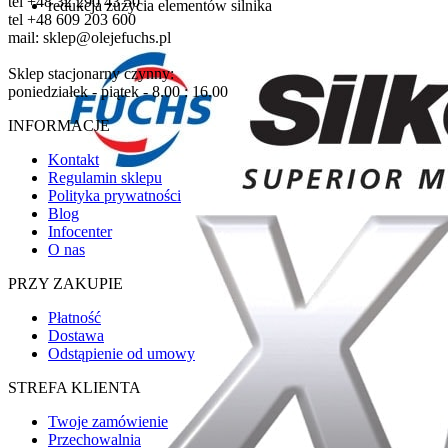
tel +48 32 290 43 50
redukcja zużycia elementów silnika
tel +48 609 203 600
mail: sklep@olejefuchs.pl
Sklep stacjonarny czynny:
poniedziałek - piątek - 8.00 : 16.00
INFORMACJE
Kontakt
Regulamin sklepu
Polityka prywatności
Blog
Infocenter
O nas
PRZY ZAKUPIE
Płatność
Dostawa
Odstąpienie od umowy
STREFA KLIENTA
Twoje zamówienie
Przechowalnia