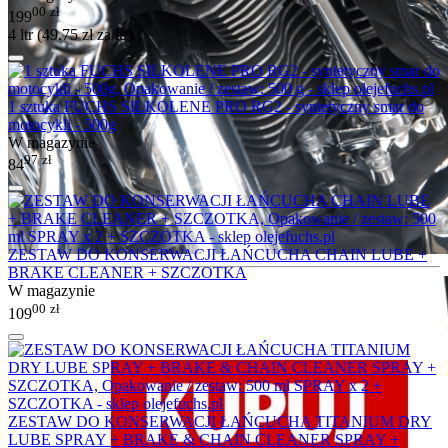
00
zł
199
4 ltr (
49.75
zł
za ltr)
1 sztuka FUCHS SILKOLENE PRO RG2 - syntetyczny smar do
motocykli - 500g
W magazynie
97
zł
84
ZESTAW DO KONSERWACJI ŁAŃCUCHA CHAIN LUBE +
BRAKE CLEANER + SZCZOTKA
W magazynie
00
zł
109
ZESTAW DO KONSERWACJI ŁAŃCUCHA TITANIUM DRY
LUBE SPRAY + BRAKE & CHAIN CLEANER SPRAY +