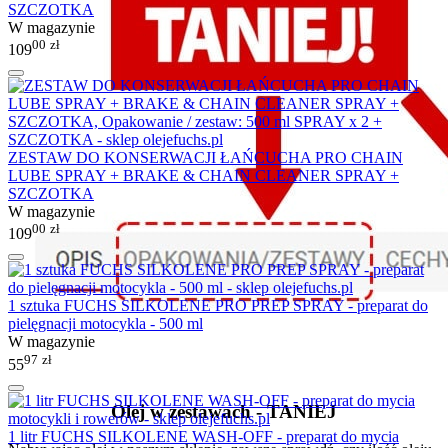
SZCZOTKA
W magazynie
00
zł
109
ZESTAW DO KONSERWACJI ŁAŃCUCHA PRO CHAIN
LUBE SPRAY + BRAKE & CHAIN CLEANER SPRAY +
SZCZOTKA
W magazynie
00
zł
109
1 sztuka FUCHS SILKOLENE PRO PREP SPRAY - preparat do
pielęgnacji motocykla - 500 ml
W magazynie
97
zł
55
Olej w zestawach - TANIEJ
1 litr FUCHS SILKOLENE WASH-OFF - preparat do mycia