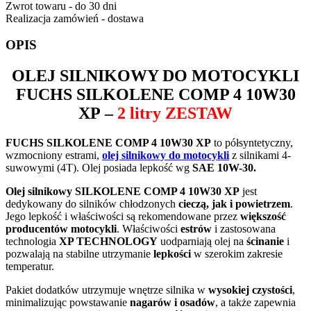
Zwrot towaru - do 30 dni
Realizacja zamówień - dostawa
OPIS
OLEJ SILNIKOWY DO MOTOCYKLI
FUCHS SILKOLENE COMP 4 10W30
XP
–
2 litry ZESTAW
FUCHS SILKOLENE COMP 4 10W30 XP
to półsyntetyczny,
wzmocniony estrami,
olej silnikowy do motocykli
z silnikami 4-
suwowymi (4T). Olej posiada lepkość wg
SAE 10W-30.
Olej silnikowy SILKOLENE COMP 4 10W30 XP
jest
dedykowany do silników chłodzonych
cieczą, jak i powietrzem
.
Jego lepkość i właściwości są rekomendowane przez
większość
producentów motocykli
. Właściwości
estrów
i zastosowana
technologia
XP TECHNOLOGY
uodparniają olej na
ścinanie
i
pozwalają na stabilne utrzymanie
lepkości
w szerokim zakresie
temperatur.
Pakiet dodatków utrzymuje wnętrze silnika w
wysokiej czystości
,
minimalizując powstawanie
nagarów i osadów
, a także zapewnia