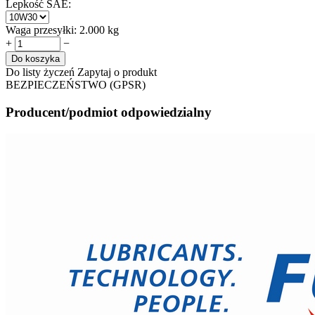
Lepkość SAE:
Waga przesyłki:
2.000 kg
+
−
Do koszyka
Do listy życzeń
Zapytaj o produkt
BEZPIECZEŃSTWO (GPSR)
Producent/podmiot odpowiedzialny