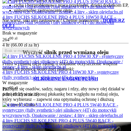
cicha i bezproblemowa praca przekładni, dzięki dodatkom EP,
uniwersalne zastosowanie oleju.
4 litry FUCHS SILKOLENE PRO 4 PLUS 10W50 RACE -
Nie wiesz, jaki olej zastosować? Chętnie pomożemy -
DOBIERZ
syntetyczny (full synthetic) olej silnikowy (4T) do motocykli
OLEJ
wyczynowych
Brak w magazynie
00
zł
264
4 ltr (
66.00
zł
za ltr)
Brak w magazynie
Wyczyść silnik przed wymianą oleju
Przed wymianą oleju zadbaj o dokładne oczyszczenie wnętrza
silnika za pomocą skutecznej płukanki:
4 litry FUCHS SILKOLENE PRO 4 10W30 XP - syntetyczny
(fully synthetic) olej silnikowy (4T) do motocyklii
SILKOLENE ENGINE FLUSH
W magazynie
00
zł
Pozbądź się osadów, sadzy, nagaru i rdzy, aby nowy olej działał w
197
pełni efektywnie. Stosuj płukankę bez względu na rodzaj oleju,
4 ltr (
49.25
zł
za ltr)
który wybierasz – zapewni ona optymalną ochronę i dłuższą
żywotność silnika!
4 litry FUCHS SILKOLENE PRO 4 PLUS 5W40 RACE -
syntetyczny (fully synthetic) olej silnikowy (4T) do motocykli