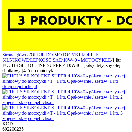
Strona główna
/
OLEJE DO MOTOCYKLI
/
OLEJE
SILNIKOWE
/
LEPKOŚĆ SAE
/
10W40 - MOTOCYKLE
/
1 litr
FUCHS SILKOLENE SUPER 4 10W40 - półsyntetyczny olej
silnikowy (4T) do motocykli
KOD:
602200235