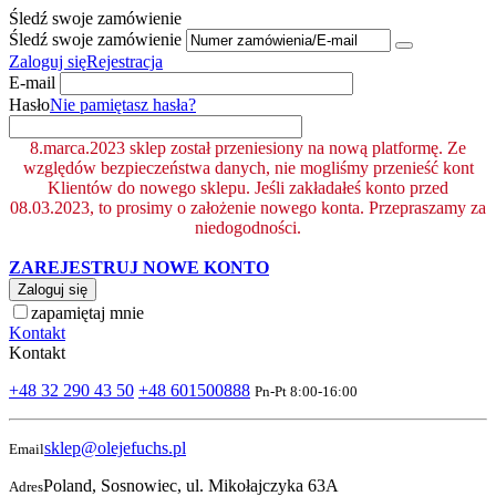
Śledź swoje zamówienie
Śledź swoje zamówienie
Zaloguj się
Rejestracja
E-mail
Hasło
Nie pamiętasz hasła?
8.marca.2023 sklep został przeniesiony na nową platformę. Ze
względów bezpieczeństwa danych, nie mogliśmy przenieść kont
Klientów do nowego sklepu. Jeśli zakładałeś konto przed
08.03.2023, to prosimy o założenie nowego konta. Przepraszamy za
niedogodności.
ZAREJESTRUJ NOWE KONTO
Zaloguj się
zapamiętaj mnie
Kontakt
Kontakt
+48 32 290 43 50
+48 601500888
Pn-Pt 8:00-16:00
sklep@olejefuchs.pl
Email
Poland, Sosnowiec, ul. Mikołajczyka 63A
Adres