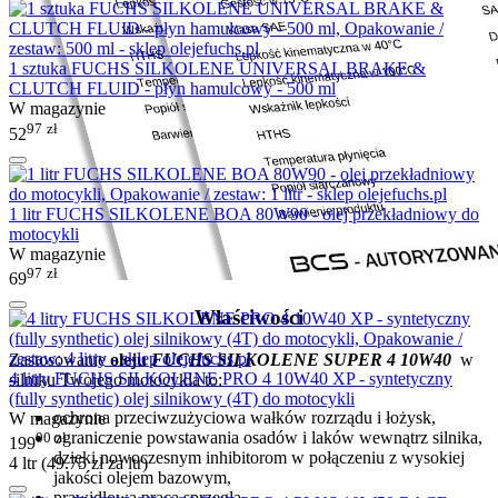
1 sztuka FUCHS SILKOLENE UNIVERSAL BRAKE &
CLUTCH FLUID - płyn hamulcowy - 500 ml
W magazynie
97
zł
52
1 litr FUCHS SILKOLENE BOA 80W90 - olej przekładniowy do
motocykli
W magazynie
97
zł
69
Właściwości
Zastosowanie
oleju
FUCHS SILKOLENE SUPER 4 10W40
w
4 litry FUCHS SILKOLENE PRO 4 10W40 XP - syntetyczny
silniku Twojego motocykla to:
(fully synthetic) olej silnikowy (4T) do motocykli
ochrona przeciwzużyciowa wałków rozrządu i łożysk,
W magazynie
ograniczenie powstawania osadów i laków wewnątrz silnika,
00
zł
199
dzięki nowoczesnym inhibitorom w połączeniu z wysokiej
4 ltr (
49.75
zł
za ltr)
jakości olejem bazowym,
prawidłowa praca sprzęgła,