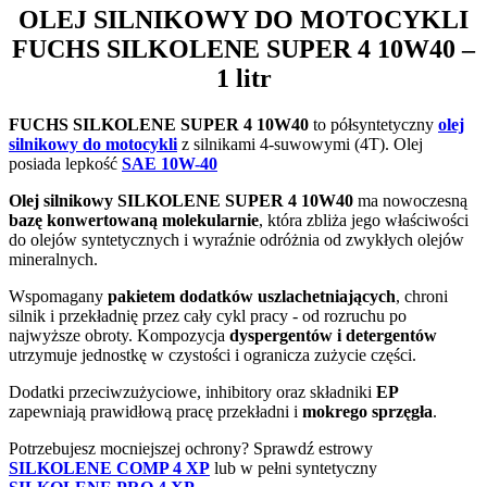
OLEJ SILNIKOWY DO MOTOCYKLI
FUCHS SILKOLENE SUPER 4 10W40
–
1 litr
FUCHS SILKOLENE SUPER 4 10W40
to półsyntetyczny
olej
silnikowy do motocykli
z silnikami 4-suwowymi (4T). Olej
posiada lepkość
SAE 10W-40
Olej silnikowy SILKOLENE SUPER 4 10W40
ma nowoczesną
bazę konwertowaną molekularnie
, która zbliża jego właściwości
do olejów syntetycznych i wyraźnie odróżnia od zwykłych olejów
mineralnych.
Wspomagany
pakietem dodatków uszlachetniających
, chroni
silnik i przekładnię przez cały cykl pracy - od rozruchu po
najwyższe obroty. Kompozycja
dyspergentów i detergentów
utrzymuje jednostkę w czystości i ogranicza zużycie części.
Dodatki przeciwzużyciowe, inhibitory oraz składniki
EP
zapewniają prawidłową pracę przekładni i
mokrego sprzęgła
.
Potrzebujesz mocniejszej ochrony? Sprawdź estrowy
SILKOLENE COMP 4 XP
lub w pełni syntetyczny