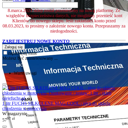
8.marca.2023 sklep został przeniesiony na nową platformę. Ze
względów bezpieczeństwa danych, nie mogliśmy przenieść kont
Klientów do nowego sklepu. Jeśli zakładałeś konto przed
08.03.2023, to prosimy o założenie nowego konta. Przepraszamy za
niedogodności.
ZAREJESTRUJ NOWE KONTO
Zaloguj się
zapamiętaj mnie
Możesz być zainteresowany ...
Warte uwagi
1 litr FUCHS SILKOLENE MAG COOL - płyn do układu
chłodzenia w motocyklu
W magazynie
97
zł
57