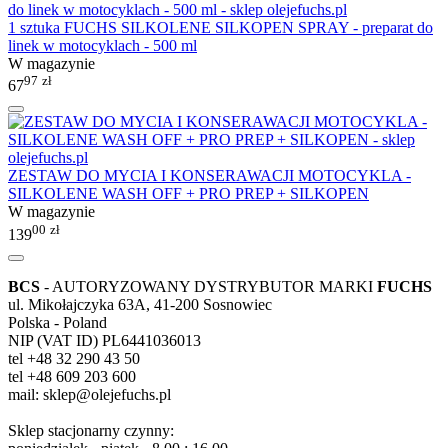
1 sztuka FUCHS SILKOLENE SILKOPEN SPRAY - preparat do
linek w motocyklach - 500 ml
W magazynie
97
zł
67
ZESTAW DO MYCIA I KONSERAWACJI MOTOCYKLA -
SILKOLENE WASH OFF + PRO PREP + SILKOPEN
W magazynie
00
zł
139
BCS
- AUTORYZOWANY DYSTRYBUTOR MARKI
FUCHS
ul. Mikołajczyka 63A, 41-200 Sosnowiec
Polska - Poland
NIP (VAT ID) PL6441036013
tel +48 32 290 43 50
tel +48 609 203 600
mail: sklep@olejefuchs.pl
Sklep stacjonarny czynny: