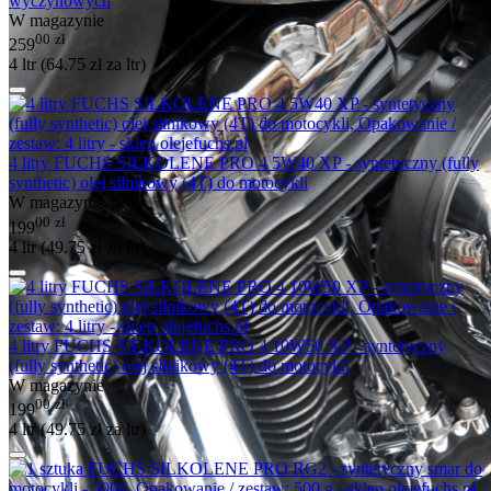
wyczynowych
W magazynie
00
zł
259
4 ltr (
64.75
zł
za ltr)
4 litry FUCHS SILKOLENE PRO 4 5W40 XP - syntetyczny (fully
synthetic) olej silnikowy (4T) do motocykli
W magazynie
00
zł
199
4 ltr (
49.75
zł
za ltr)
4 litry FUCHS SILKOLENE PRO 4 10W50 XP - syntetyczny
(fully synthetic) olej silnikowy (4T) do motocykli
W magazynie
00
zł
199
4 ltr (
49.75
zł
za ltr)