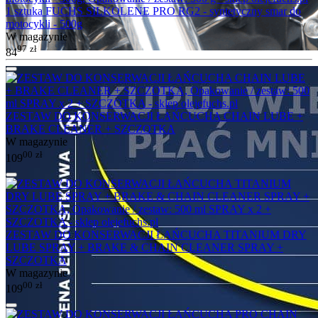
1 sztuka FUCHS SILKOLENE PRO RG2 - syntetyczny smar do
motocykli - 500g
W magazynie
97
zł
84
ZESTAW DO KONSERWACJI ŁAŃCUCHA CHAIN LUBE +
BRAKE CLEANER + SZCZOTKA
W magazynie
00
zł
109
ZESTAW DO KONSERWACJI ŁAŃCUCHA TITANIUM DRY
LUBE SPRAY + BRAKE & CHAIN CLEANER SPRAY +
SZCZOTKA
W magazynie
00
zł
109