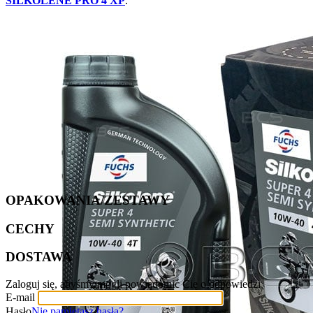
SILKOLENE PRO 4 XP
.
OPAKOWANIA/ZESTAWY
CECHY
DOSTAWA
Zaloguj się, abyśmy mogli powiadomić Cię o odpowiedzi
E-mail
Hasło
Nie pamiętasz hasła?