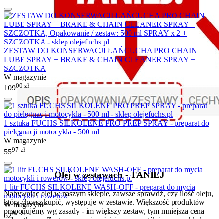
ZESTAW DO KONSERWACJI ŁAŃCUCHA PRO CHAIN
LUBE SPRAY + BRAKE & CHAIN CLEANER SPRAY +
SZCZOTKA
W magazynie
00
zł
109
1 sztuka FUCHS SILKOLENE PRO PREP SPRAY - preparat do
pielęgnacji motocykla - 500 ml
W magazynie
97
zł
55
Olej w zestawach - TANIEJ
1 litr FUCHS SILKOLENE WASH-OFF - preparat do mycia
Nabywając olej w naszym sklepie, zawsze sprawdź, czy ilość oleju,
motocykli i rowerów
którą chcesz kupić, występuje w zestawie. Większość produktów
W magazynie
proponujemy wg zasady - im większy zestaw, tym mniejsza cena
97
zł
62