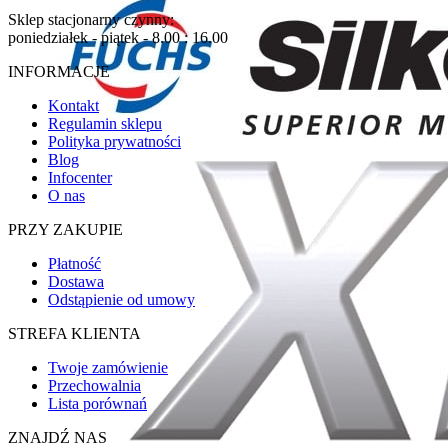
Sklep stacjonarny czynny:
poniedziałek - piątek - 8.00 : 16.00
INFORMACJE
Kontakt
Regulamin sklepu
Polityka prywatności
Blog
Infocenter
O nas
PRZY ZAKUPIE
Płatność
Dostawa
Odstąpienie od umowy
STREFA KLIENTA
Twoje zamówienie
Przechowalnia
Lista porównań
ZNAJDŹ NAS