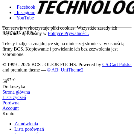
Facebook
Instagram
YouTube
Ten serwis wykorzystuje pliki cookies. Wszystkie zasady ich
ROZWIŃ OPIS
używania opisaliśmy w
Polityce Prywatności.
Teksty i zdjęcia znajdujące się na niniejszej stronie są własnością
firmy BCS. Kopiowanie i powielanie ich bez zezwolenia jest
zabronione.
© 1999 - 2026 BCS - OLEJE FUCHS. Powered by
CS-Cart Polska
and premium theme —
© AB: UniTheme2
97
zł
59
Do koszyka
Strona główna
Lista życzeń
Porównaj
Account
Konto
Zamówienia
Lista porównań