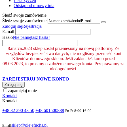
Lista życzeń
Odstąp od umowy tutaj
Śledź swoje zamówienie
Śledź swoje zamówienie
Zaloguj się
Rejestracja
E-mail
Hasło
Nie pamiętasz hasła?
8.marca.2023 sklep został przeniesiony na nową platformę. Ze
względów bezpieczeństwa danych, nie mogliśmy przenieść kont
Klientów do nowego sklepu. Jeśli zakładałeś konto przed
08.03.2023, to prosimy o założenie nowego konta. Przepraszamy za
niedogodności.
ZAREJESTRUJ NOWE KONTO
Zaloguj się
zapamiętaj mnie
Kontakt
Kontakt
+48 32 290 43 50
+48 601500888
Pn-Pt 8:00-16:00
sklep@olejefuchs.pl
Email