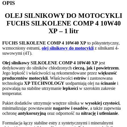
OPIS
OLEJ SILNIKOWY DO MOTOCYKLI
FUCHS SILKOLENE COMP 4 10W40
XP
– 1 litr
FUCHS SILKOLENE COMP 4 10W40 XP
to półsyntetyczny,
wzmocniony estrami,
olej silnikowy do motocykli
z silnikami 4-
suwowymi (4T).
Olej silnikowy SILKOLENE COMP 4 10W40 XP
jest
dedykowany do silników chłodzonych
cieczą, jak i powietrzem
.
Jego lepkość i właściwości są rekomendowane przez
większość
producentów motocykli
. Właściwości
estrów
i zastosowana
technologia
XP TECHNOLOGY
uodparniają olej na
ścinanie
i
pozwalają na stabilne utrzymanie
lepkości
w szerokim zakresie
temperatur.
Pakiet dodatków utrzymuje wnętrze silnika w
wysokiej czystości
,
minimalizując powstawanie
nagarów i osadów
, a także zapewnia
ochronę
antykorozyjną
oraz odporność na
nitrację i utlenianie
.
Formulacja łączy stabilne estry z syntetycznymi i mineralnymi