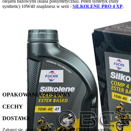
olejami bazowymi (klasa półsyntetyczna). Pełen syntetyk (fully
synthetic) 10W40 znajdziesz w serii -
SILKOLENE PRO 4 XP
.
OPAKOWANIA/ZESTAWY
CECHY
DOSTAWA
Zaloguj się, abyśmy mogli powiadomić Cię o odpowiedzi