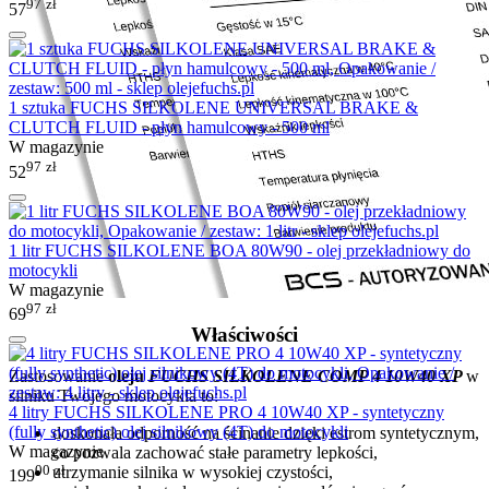
97
zł
57
1 sztuka FUCHS SILKOLENE UNIVERSAL BRAKE &
CLUTCH FLUID - płyn hamulcowy - 500 ml
W magazynie
97
zł
52
1 litr FUCHS SILKOLENE BOA 80W90 - olej przekładniowy do
motocykli
W magazynie
97
zł
69
Właściwości
Zastosowanie
oleju
FUCHS SILKOLENE COMP 4 10W40 XP
w
silniku Twojego motocykla to:
4 litry FUCHS SILKOLENE PRO 4 10W40 XP - syntetyczny
(fully synthetic) olej silnikowy (4T) do motocykli
doskonała odporność na ścinanie dzięki estrom syntetycznym,
W magazynie
co pozwala zachować stałe parametry lepkości,
00
zł
utrzymanie silnika w wysokiej czystości,
199