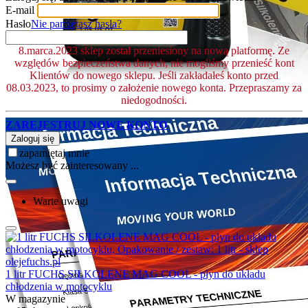
E-mail
Hasło
Nie pamiętasz hasła?
8.marca.2023 sklep został przeniesiony na nową platformę. Ze
względów bezpieczeństwa danych, nie mogliśmy przenieść kont
Klientów do nowego sklepu. Jeśli zakładałeś konto przed
08.03.2023, to prosimy o założenie nowego konta. Przepraszamy za
niedogodności.
ZAREJESTRUJ NOWE KONTO
Zaloguj się
zapamiętaj mnie
Możesz być zainteresowany ...
Warte uwagi
1 litr FUCHS SILKOLENE MAG COOL - płyn do układu
chłodzenia w motocyklu
W magazynie