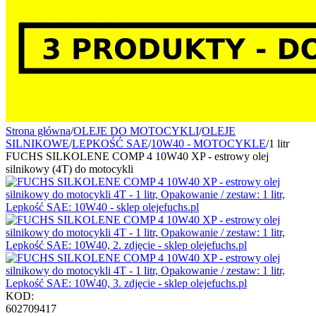
Strona główna
/
OLEJE DO MOTOCYKLI
/
OLEJE
SILNIKOWE
/
LEPKOŚĆ SAE
/
10W40 - MOTOCYKLE
/
1 litr
FUCHS SILKOLENE COMP 4 10W40 XP - estrowy olej
silnikowy (4T) do motocykli
KOD:
602709417