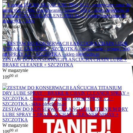
1 sztuka FUCHS SILKOLENE PRO RG2 - syntetyczny smar do
motocykli - 500g
W magazynie
97
zł
84
ZESTAW DO KONSERWACJI ŁAŃCUCHA CHAIN LUBE +
BRAKE CLEANER + SZCZOTKA
W magazynie
00
zł
109
ZESTAW DO KONSERWACJI ŁAŃCUCHA TITANIUM DRY
LUBE SPRAY + BRAKE & CHAIN CLEANER SPRAY +
SZCZOTKA
W magazynie
00
zł
109