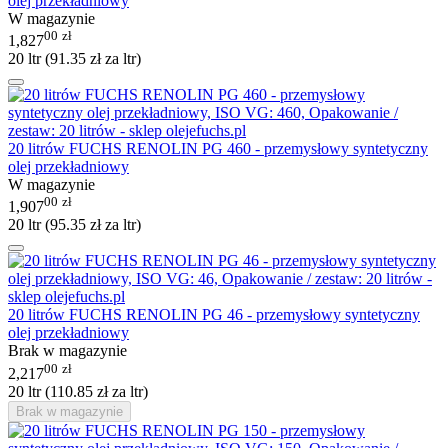
olej przekładniowy
W magazynie
00
zł
1,827
20 ltr (
91.35
zł
za ltr)
20 litrów FUCHS RENOLIN PG 460 - przemysłowy syntetyczny
olej przekładniowy
W magazynie
00
zł
1,907
20 ltr (
95.35
zł
za ltr)
20 litrów FUCHS RENOLIN PG 46 - przemysłowy syntetyczny
olej przekładniowy
Brak w magazynie
00
zł
2,217
20 ltr (
110.85
zł
za ltr)
Brak w magazynie