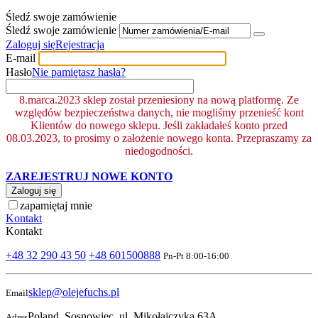
Śledź swoje zamówienie
Śledź swoje zamówienie
Zaloguj się
Rejestracja
E-mail
Hasło
Nie pamiętasz hasła?
8.marca.2023 sklep został przeniesiony na nową platformę. Ze
względów bezpieczeństwa danych, nie mogliśmy przenieść kont
Klientów do nowego sklepu. Jeśli zakładałeś konto przed
08.03.2023, to prosimy o założenie nowego konta. Przepraszamy za
niedogodności.
ZAREJESTRUJ NOWE KONTO
Zaloguj się
zapamiętaj mnie
Kontakt
Kontakt
+48 32 290 43 50
+48 601500888
Pn-Pt 8:00-16:00
sklep@olejefuchs.pl
Email
Poland, Sosnowiec, ul. Mikołajczyka 63A
Adres