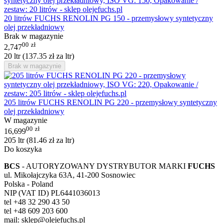
20 litrów FUCHS RENOLIN PG 150 - przemysłowy syntetyczny
olej przekładniowy
Brak w magazynie
00
zł
2,747
20 ltr (
137.35
zł
za ltr)
Brak w magazynie
205 litrów FUCHS RENOLIN PG 220 - przemysłowy syntetyczny
olej przekładniowy
W magazynie
00
zł
16,699
205 ltr (
81.46
zł
za ltr)
Do koszyka
BCS
- AUTORYZOWANY DYSTRYBUTOR MARKI
FUCHS
ul. Mikołajczyka 63A, 41-200 Sosnowiec
Polska - Poland
NIP (VAT ID) PL6441036013
tel +48 32 290 43 50
tel +48 609 203 600
mail: sklep@olejefuchs.pl