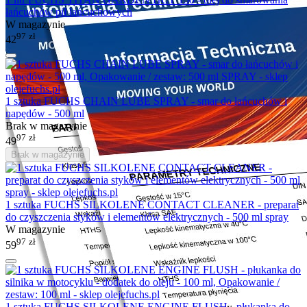
łańcuchów pił łańcuchowych
W magazynie
97
zł
42
1 sztuka FUCHS CHAIN LUBE SPRAY - smar do łańcuchów i
napędów - 500 ml
Brak w magazynie
97
zł
49
Brak w magazynie
1 sztuka FUCHS SILKOLENE CONTACT CLEANER - preparat
do czyszczenia styków i elementów elektrycznych - 500 ml spray
W magazynie
97
zł
59
1 sztuka FUCHS SILKOLENE ENGINE FLUSH - płukanka do