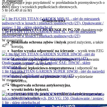
W magazynie
potwierdzające jego przydatność w przekładniach przemysłowych o
00
zł
227
dużej mocy i wysokich prędkościach obrotowych.
5 ltr (
45.40
zł
za ltr)
Właściwości
Olej przekładniowy FUCHS RENOLIN PG 220
charakteryzuje
1 litr FUCHS TITAN GARDEN MIX SL - olej do mieszanek
sie następującymi cechami:
paliwowych w kosach i pilarkach spalinowych (2T)
W magazynie
doskonała ochrona zębów i łożysk
przed zużyciem, a także
97
zł
42
korozją,
bardzo wysoka odporność na ścieranie
– wynik testu FZG
> 14,
skuteczne zapobieganie mikropittingowi
i powstawaniu
„szarych plam” na zębach,
stabilność lepkościowo-temperaturowa
i odporność na
1 litr FUCHS TITAN GARDEN SUPER 10W30 - olej do narzędzi
starzenie,
ogrodniczych z silnikami czterosuwowymi (4T)
dobra odporność na pienienie
i szybkie wydzielanie
W magazynie
powietrza,
97
zł
długotrwała ochrona antykorozyjna
,
47
wysoki indeks lepkości
,
przeznaczony do pracy w szerokim zakresie temperatur
–
niskich i wysokich.
1 litr FUCHS TITAN GARDEN HCT 150 - olej do smarowania