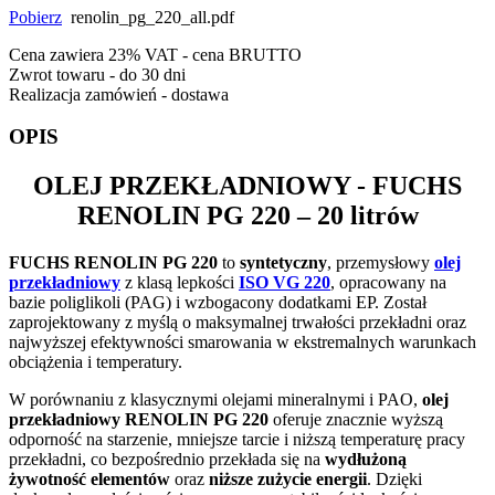
Pobierz
renolin_pg_220_all.pdf
Cena zawiera 23% VAT - cena BRUTTO
Zwrot towaru - do 30 dni
Realizacja zamówień - dostawa
OPIS
OLEJ PRZEKŁADNIOWY -
FUCHS
RENOLIN PG 220
– 20 litrów
FUCHS RENOLIN PG 220
to
syntetyczny
, przemysłowy
olej
przekładniowy
z klasą lepkości
ISO VG 220
, opracowany na
bazie poliglikoli (PAG) i wzbogacony dodatkami EP. Został
zaprojektowany z myślą o maksymalnej trwałości przekładni oraz
najwyższej efektywności smarowania w ekstremalnych warunkach
obciążenia i temperatury.
W porównaniu z klasycznymi olejami mineralnymi i PAO,
olej
przekładniowy RENOLIN PG 220
oferuje znacznie wyższą
odporność na starzenie, mniejsze tarcie i niższą temperaturę pracy
przekładni, co bezpośrednio przekłada się na
wydłużoną
żywotność elementów
oraz
niższe zużycie energii
. Dzięki