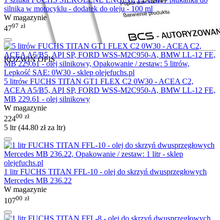
silnika w motocyklu - dodatek do oleju - 100 ml
W magazynie
97
zł
47
ROZWIŃ OPIS
5 litrów FUCHS TITAN GT1 FLEX C2 0W30 - ACEA C2,
ACEA A5/B5, API SP, FORD WSS-M2C950-A, BMW LL-12 FE,
MB 229.61 - olej silnikowy
W magazynie
00
zł
224
5 ltr (
44.80
zł
za ltr)
1 litr FUCHS TITAN FFL-10 - olej do skrzyń dwusprzęgłowych
Mercedes MB 236.22
W magazynie
00
zł
107