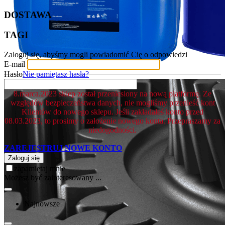
DOSTAWA
TAGI
Zaloguj się, abyśmy mogli powiadomić Cię o odpowiedzi
E-mail
Hasło
Nie pamiętasz hasła?
8.marca.2023 sklep został przeniesiony na nową platformę. Ze
względów bezpieczeństwa danych, nie mogliśmy przenieść kont
Klientów do nowego sklepu. Jeśli zakładałeś konto przed
08.03.2023, to prosimy o założenie nowego konta. Przepraszamy za
niedogodności.
ZAREJESTRUJ NOWE KONTO
Zaloguj się
zapamiętaj mnie
Możesz być zainteresowany ...
Najnowsze