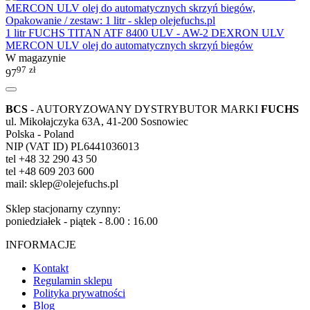
1 litr FUCHS TITAN ATF 8400 ULV - AW-2 DEXRON ULV
MERCON ULV olej do automatycznych skrzyń biegów
W magazynie
97
zł
97
BCS
- AUTORYZOWANY DYSTRYBUTOR MARKI
FUCHS
ul. Mikołajczyka 63A, 41-200 Sosnowiec
Polska - Poland
NIP (VAT ID) PL6441036013
tel +48 32 290 43 50
tel +48 609 203 600
mail: sklep@olejefuchs.pl
Sklep stacjonarny czynny:
poniedziałek - piątek - 8.00 : 16.00
INFORMACJE
Kontakt
Regulamin sklepu
Polityka prywatności
Blog