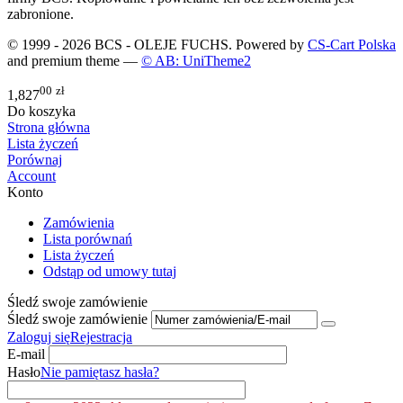
zabronione.
© 1999 - 2026 BCS - OLEJE FUCHS. Powered by
CS-Cart Polska
and premium theme —
© AB: UniTheme2
00
zł
1,827
Do koszyka
Strona główna
Lista życzeń
Porównaj
Account
Konto
Zamówienia
Lista porównań
Lista życzeń
Odstąp od umowy tutaj
Śledź swoje zamówienie
Śledź swoje zamówienie
Zaloguj się
Rejestracja
E-mail
Hasło
Nie pamiętasz hasła?