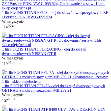
1 litr FUCHS TITAN FFL-8 - olej do skrzyń dwusprzęgłowych ZF
/ Porsche PDK, VW G 055 524
W magazynie
00
zł
114
1 litr FUCHS TITAN FFL-RACING - olej do skrzyń
dwusprzęgłowych NISSAN GT-R
W magazynie
00
zł
119
1 litr FUCHS TITAN FFL-7A - olej do skrzyń dwusprzęgłowych
GETRAG z mokrym sprzęgłem MB 239.21
W magazynie
00
zł
157