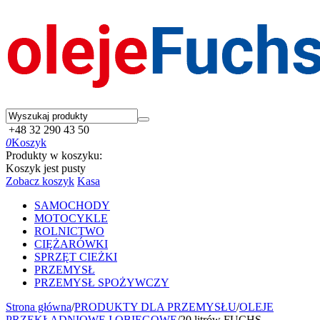
+48 32 290 43 50
0
Koszyk
Produkty w koszyku:
Koszyk jest pusty
Zobacz koszyk
Kasa
SAMOCHODY
MOTOCYKLE
ROLNICTWO
CIĘŻARÓWKI
SPRZĘT CIEŻKI
PRZEMYSŁ
PRZEMYSŁ SPOŻYWCZY
Strona główna
/
PRODUKTY DLA PRZEMYSŁU
/
OLEJE
PRZEKŁADNIOWE I OBIEGOWE
/
20 litrów FUCHS