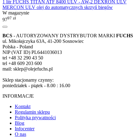
1 litr FUCHS TITAN ATF 8400 ULV - AW-2 DEXRON ULV
MERCON ULV olej do automatycznych skrzyń biegów
W magazynie
97
zł
97
BCS
- AUTORYZOWANY DYSTRYBUTOR MARKI
FUCHS
ul. Mikołajczyka 63A, 41-200 Sosnowiec
Polska - Poland
NIP (VAT ID) PL6441036013
tel +48 32 290 43 50
tel +48 609 203 600
mail: sklep@olejefuchs.pl
Sklep stacjonarny czynny:
poniedziałek - piątek - 8.00 : 16.00
INFORMACJE
Kontakt
Regulamin sklepu
Polityka prywatności
Blog
Infocenter
O nas