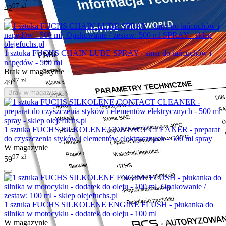
97
zł
42
1 sztuka FUCHS CHAIN LUBE SPRAY - smar do łańcuchów i
napędów - 500 ml
Brak w magazynie
97
zł
49
Brak w magazynie
1 sztuka FUCHS SILKOLENE CONTACT CLEANER - preparat
do czyszczenia styków i elementów elektrycznych - 500 ml spray
W magazynie
97
zł
59
1 sztuka FUCHS SILKOLENE ENGINE FLUSH - płukanka do
silnika w motocyklu - dodatek do oleju - 100 ml
W magazynie