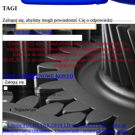
TAGI
Zaloguj się, abyśmy mogli powiadomić Cię o odpowiedzi
E-mail
Hasło
Nie pamiętasz hasła?
8.marca.2023 sklep został przeniesiony na nową platformę. Ze
względów bezpieczeństwa danych, nie mogliśmy przenieść kont
Klientów do nowego sklepu. Jeśli zakładałeś konto przed
08.03.2023, to prosimy o założenie nowego konta. Przepraszamy za
niedogodności.
ZAREJESTRUJ NOWE KONTO
Zaloguj się
zapamiętaj mnie
Możesz być zainteresowany ...
Najnowsze