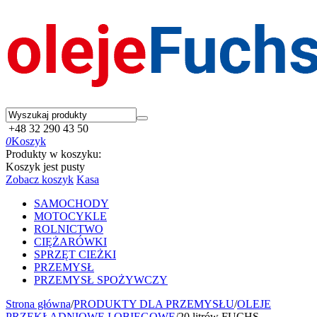
+48 32 290 43 50
0
Koszyk
Produkty w koszyku:
Koszyk jest pusty
Zobacz koszyk
Kasa
SAMOCHODY
MOTOCYKLE
ROLNICTWO
CIĘŻARÓWKI
SPRZĘT CIEŻKI
PRZEMYSŁ
PRZEMYSŁ SPOŻYWCZY
Strona główna
/
PRODUKTY DLA PRZEMYSŁU
/
OLEJE
PRZEKŁADNIOWE I OBIEGOWE
/
20 litrów FUCHS