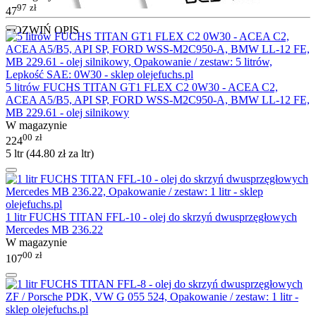
97
zł
47
ROZWIŃ OPIS
5 litrów FUCHS TITAN GT1 FLEX C2 0W30 - ACEA C2,
ACEA A5/B5, API SP, FORD WSS-M2C950-A, BMW LL-12 FE,
MB 229.61 - olej silnikowy
W magazynie
00
zł
224
5 ltr (
44.80
zł
za ltr)
1 litr FUCHS TITAN FFL-10 - olej do skrzyń dwusprzęgłowych
Mercedes MB 236.22
W magazynie
00
zł
107