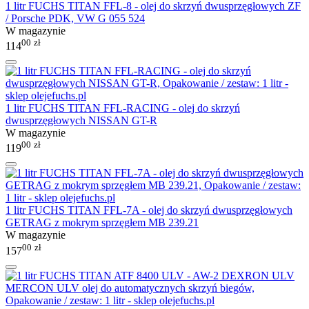
1 litr FUCHS TITAN FFL-8 - olej do skrzyń dwusprzęgłowych ZF
/ Porsche PDK, VW G 055 524
W magazynie
00
zł
114
1 litr FUCHS TITAN FFL-RACING - olej do skrzyń
dwusprzęgłowych NISSAN GT-R
W magazynie
00
zł
119
1 litr FUCHS TITAN FFL-7A - olej do skrzyń dwusprzęgłowych
GETRAG z mokrym sprzęgłem MB 239.21
W magazynie
00
zł
157