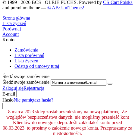
© 1999 - 2026 BCS - OLEJE FUCHS. Powered by
CS-Cart Polska
and premium theme —
© AB: UniTheme2
Strona główna
Lista życzeń
Porównaj
Account
Konto
Zamówienia
Lista porównań
Lista życzeń
Odstąp od umowy tutaj
Śledź swoje zamówienie
Śledź swoje zamówienie
Zaloguj się
Rejestracja
E-mail
Hasło
Nie pamiętasz hasła?
8.marca.2023 sklep został przeniesiony na nową platformę. Ze
względów bezpieczeństwa danych, nie mogliśmy przenieść kont
Klientów do nowego sklepu. Jeśli zakładałeś konto przed
08.03.2023, to prosimy o założenie nowego konta. Przepraszamy za
niedogodności.