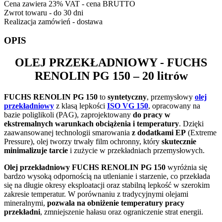
Cena zawiera 23% VAT - cena BRUTTO
Zwrot towaru - do 30 dni
Realizacja zamówień - dostawa
OPIS
OLEJ PRZEKŁADNIOWY -
FUCHS
RENOLIN PG 150
– 20 litrów
FUCHS RENOLIN PG 150
to
syntetyczny
, przemysłowy
olej
przekładniowy
z klasą lepkości
ISO VG 150
, opracowany na
bazie poliglikoli (PAG), zaprojektowany
do pracy w
ekstremalnych warunkach obciążenia i temperatury
. Dzięki
zaawansowanej technologii smarowania
z dodatkami EP
(Extreme
Pressure), olej tworzy trwały film ochronny, który
skutecznie
minimalizuje tarcie
i zużycie w przekładniach przemysłowych.
Olej przekładniowy FUCHS RENOLIN PG 150
wyróżnia się
bardzo wysoką odpornością na utlenianie i starzenie, co przekłada
się na długie okresy eksploatacji oraz stabilną lepkość w szerokim
zakresie temperatur. W porównaniu z tradycyjnymi olejami
mineralnymi,
pozwala na obniżenie temperatury pracy
przekładni
, zmniejszenie hałasu oraz ograniczenie strat energii.