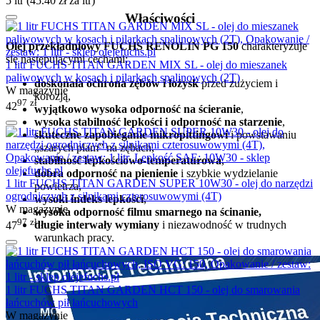
5 ltr (
45.40
zł
za ltr)
Właściwości
Olej przekładniowy FUCHS RENOLIN PG 150
charakteryzuje
się następującymi cechami:
1 litr FUCHS TITAN GARDEN MIX SL - olej do mieszanek
paliwowych w kosach i pilarkach spalinowych (2T)
doskonała ochrona zębów i łożysk
przed zużyciem i
W magazynie
korozją,
97
zł
42
wyjątkowo wysoka odporność na ścieranie
,
wysoka stabilność lepkości i odporność na starzenie
,
skuteczne zapobieganie mikropittingowi
i powstawaniu
„szarych plam” na zębach,
stabilność lepkościowo-temperaturowa
,
dobra odporność na pienienie
i szybkie wydzielanie
1 litr FUCHS TITAN GARDEN SUPER 10W30 - olej do narzędzi
powietrza,
ogrodniczych z silnikami czterosuwowymi (4T)
wysoki indeks lepkości
,
W magazynie
wysoka odporność filmu smarnego na ścinanie,
97
zł
długie interwały wymiany
i niezawodność w trudnych
47
warunkach pracy.
1 litr FUCHS TITAN GARDEN HCT 150 - olej do smarowania
łańcuchów pił łańcuchowych
W magazynie