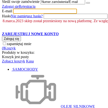
Śledź swoje zamówienie
Zaloguj się
Rejestracja
E-mail
Hasło
Nie pamiętasz hasła?
8.marca.2023 sklep został przeniesiony na nową platformę. Ze wzgl
ZAREJESTRUJ NOWE KONTO
Zaloguj się
zapamiętaj mnie
0
Koszyk
Produkty w koszyku:
Koszyk jest pusty
Zobacz koszyk
Kasa
SAMOCHODY
OLEJE SILNIKOWE