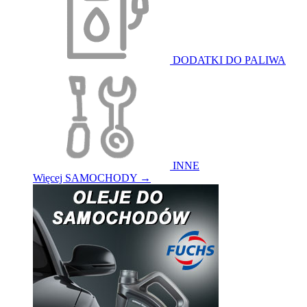
DODATKI DO PALIWA
INNE
Więcej SAMOCHODY
→