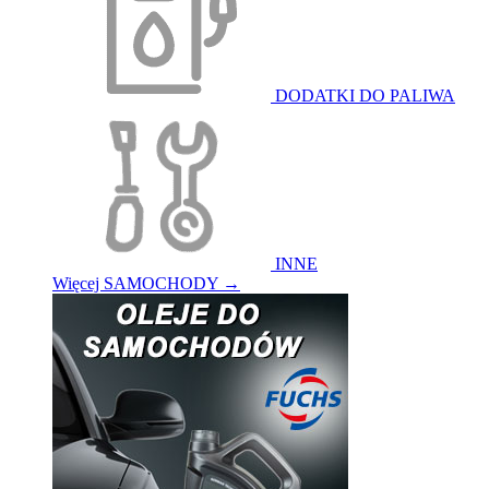
DODATKI DO PALIWA
INNE
Więcej SAMOCHODY
→