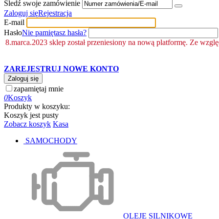
Śledź swoje zamówienie
Zaloguj się
Rejestracja
E-mail
Hasło
Nie pamiętasz hasła?
8.marca.2023 sklep został przeniesiony na nową platformę. Ze wzgl
ZAREJESTRUJ NOWE KONTO
Zaloguj się
zapamiętaj mnie
0
Koszyk
Produkty w koszyku:
Koszyk jest pusty
Zobacz koszyk
Kasa
SAMOCHODY
OLEJE SILNIKOWE