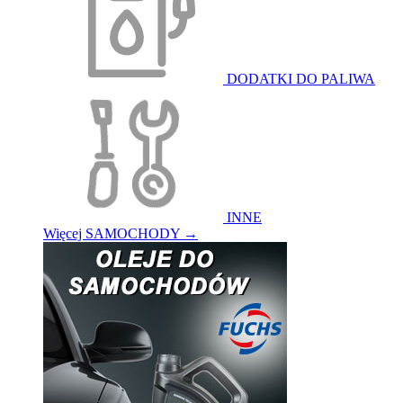
DODATKI DO PALIWA
INNE
Więcej SAMOCHODY
→