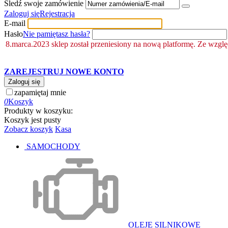
Śledź swoje zamówienie
Zaloguj się
Rejestracja
E-mail
Hasło
Nie pamiętasz hasła?
8.marca.2023 sklep został przeniesiony na nową platformę. Ze wzgl
ZAREJESTRUJ NOWE KONTO
Zaloguj się
zapamiętaj mnie
0
Koszyk
Produkty w koszyku:
Koszyk jest pusty
Zobacz koszyk
Kasa
SAMOCHODY
OLEJE SILNIKOWE