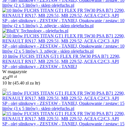
10 litrów FUCHS TITAN GT1 FLEX FR 5W30 PSA B71 2290,
RENAULT RN17, MB 229.51, MB 229.52, ACEA C2/C3, API
SP - olej silnikowy - ZESTAW - TANIEJ
W magazynie
00
zł
454
10 ltr (
45.40
zł
za ltr)