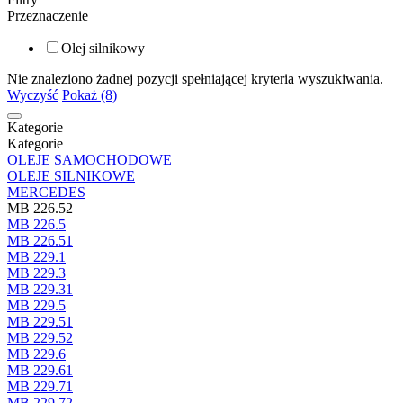
Przeznaczenie
Olej silnikowy
Nie znaleziono żadnej pozycji spełniającej kryteria wyszukiwania.
Wyczyść
Pokaż (8)
Kategorie
Kategorie
OLEJE SAMOCHODOWE
OLEJE SILNIKOWE
MERCEDES
MB 226.52
MB 226.5
MB 226.51
MB 229.1
MB 229.3
MB 229.31
MB 229.5
MB 229.51
MB 229.52
MB 229.6
MB 229.61
MB 229.71
MB 229.72