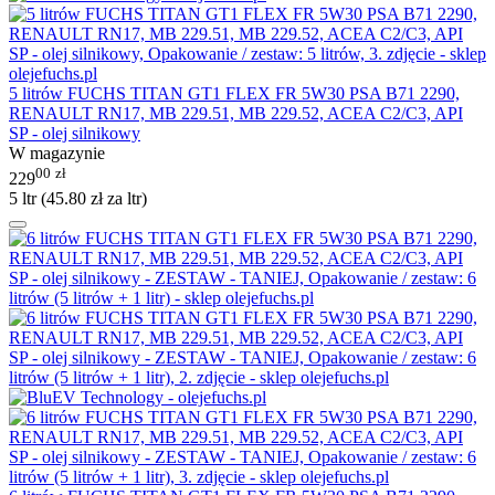
5 litrów FUCHS TITAN GT1 FLEX FR 5W30 PSA B71 2290,
RENAULT RN17, MB 229.51, MB 229.52, ACEA C2/C3, API
SP - olej silnikowy
W magazynie
00
zł
229
5 ltr (
45.80
zł
za ltr)