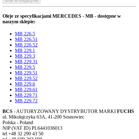
Brak w magazynie
Oleje ze specyfikacjami MERCEDES - MB - dostępne w
naszym sklepie:
MB 226.5
MB 226.51
MB 226.52
MB 229.1
MB 229.3
MB 229.31
MB 229.5
MB 229.51
MB 229.52
MB 229.6
MB 229.61
MB 229.71
MB 229.72
BCS
- AUTORYZOWANY DYSTRYBUTOR MARKI
FUCHS
ul. Mikołajczyka 63A, 41-200 Sosnowiec
Polska - Poland
NIP (VAT ID) PL6441036013
tel +48 32 290 43 50