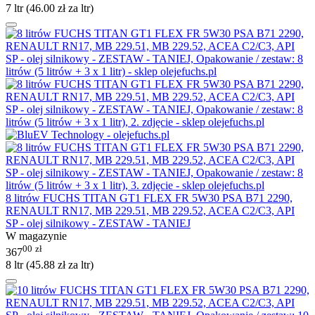
7 ltr (
46.00
zł
za ltr)
8 litrów FUCHS TITAN GT1 FLEX FR 5W30 PSA B71 2290,
RENAULT RN17, MB 229.51, MB 229.52, ACEA C2/C3, API
SP - olej silnikowy - ZESTAW - TANIEJ
W magazynie
00
zł
367
8 ltr (
45.88
zł
za ltr)