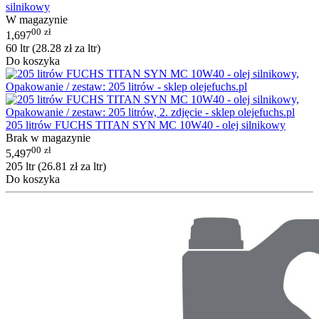
silnikowy
W magazynie
00
zł
1,697
60 ltr (
28.28
zł
za ltr)
Do koszyka
205 litrów FUCHS TITAN SYN MC 10W40 - olej silnikowy
Brak w magazynie
00
zł
5,497
205 ltr (
26.81
zł
za ltr)
Do koszyka