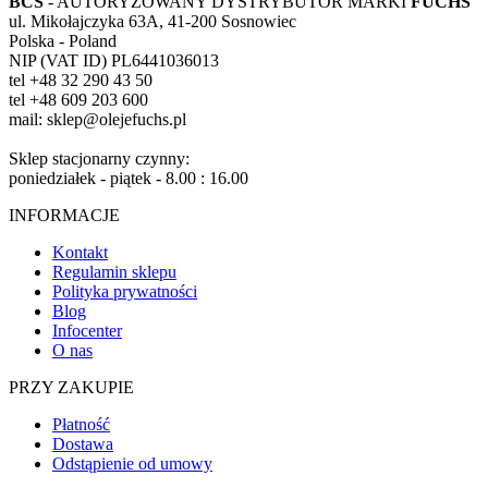
BCS
- AUTORYZOWANY DYSTRYBUTOR MARKI
FUCHS
ul. Mikołajczyka 63A, 41-200 Sosnowiec
Polska - Poland
NIP (VAT ID) PL6441036013
tel +48 32 290 43 50
tel +48 609 203 600
mail: sklep@olejefuchs.pl
Sklep stacjonarny czynny:
poniedziałek - piątek - 8.00 : 16.00
INFORMACJE
Kontakt
Regulamin sklepu
Polityka prywatności
Blog
Infocenter
O nas
PRZY ZAKUPIE
Płatność
Dostawa
Odstąpienie od umowy