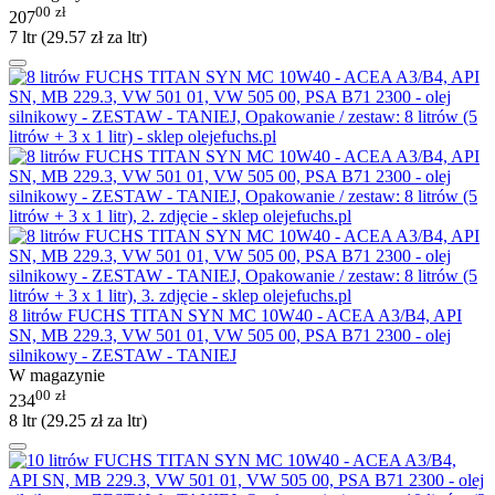
00
zł
207
7 ltr (
29.57
zł
za ltr)
8 litrów FUCHS TITAN SYN MC 10W40 - ACEA A3/B4, API
SN, MB 229.3, VW 501 01, VW 505 00, PSA B71 2300 - olej
silnikowy - ZESTAW - TANIEJ
W magazynie
00
zł
234
8 ltr (
29.25
zł
za ltr)