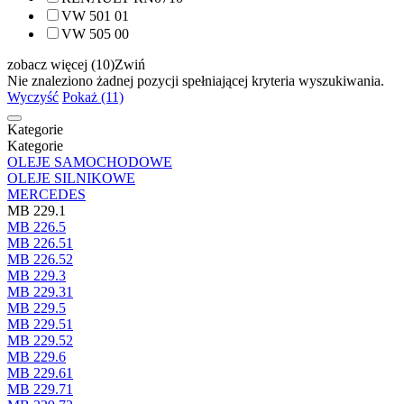
VW 501 01
VW 505 00
zobacz więcej (10)
Zwiń
Nie znaleziono żadnej pozycji spełniającej kryteria wyszukiwania.
Wyczyść
Pokaż (11)
Kategorie
Kategorie
OLEJE SAMOCHODOWE
OLEJE SILNIKOWE
MERCEDES
MB 229.1
MB 226.5
MB 226.51
MB 226.52
MB 229.3
MB 229.31
MB 229.5
MB 229.51
MB 229.52
MB 229.6
MB 229.61
MB 229.71