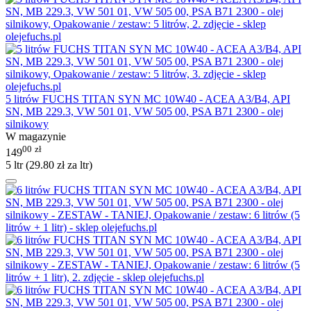
5 litrów FUCHS TITAN SYN MC 10W40 - ACEA A3/B4, API
SN, MB 229.3, VW 501 01, VW 505 00, PSA B71 2300 - olej
silnikowy
W magazynie
00
zł
149
5 ltr (
29.80
zł
za ltr)