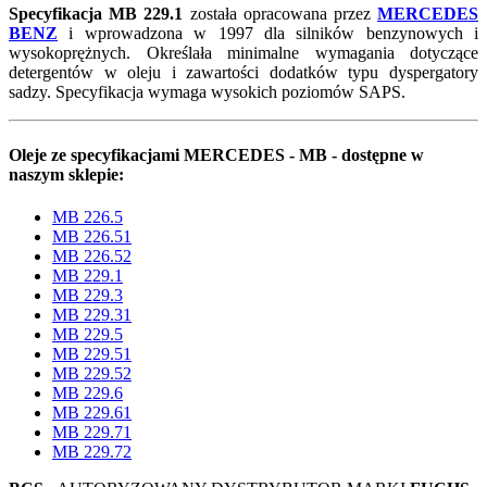
Specyfikacja MB 229.1
została opracowana przez
MERCEDES
BENZ
i wprowadzona w 1997 dla silników benzynowych i
wysokoprężnych. Określała minimalne wymagania dotyczące
detergentów w oleju i zawartości dodatków typu dyspergatory
sadzy. Specyfikacja wymaga wysokich poziomów SAPS.
Oleje ze specyfikacjami MERCEDES - MB - dostępne w
naszym sklepie:
MB 226.5
MB 226.51
MB 226.52
MB 229.1
MB 229.3
MB 229.31
MB 229.5
MB 229.51
MB 229.52
MB 229.6
MB 229.61
MB 229.71
MB 229.72