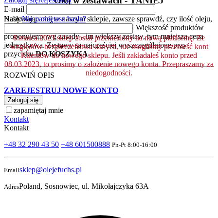
Olej w zestawach - TANIEJ
E-mail
Hasło
Nie pamiętasz hasła?
Nabywając olej w naszym sklepie, zawsze sprawdź, czy ilość oleju,
którą chcesz kupić, występuje w zestawie. Większość produktów
proponujemy wg zasady - im większy zestaw, tym mniejsza cena
8.marca.2023 sklep został przeniesiony na nową platformę. Ze
jednostkowa. Zestawy są najczęściej wyszczególnione przy
względów bezpieczeństwa danych, nie mogliśmy przenieść kont
przycisku
DO KOSZYKA
.
Klientów do nowego sklepu. Jeśli zakładałeś konto przed
08.03.2023, to prosimy o założenie nowego konta. Przepraszamy za
niedogodności.
ROZWIŃ OPIS
ZAREJESTRUJ NOWE KONTO
Zaloguj się
zapamiętaj mnie
Kontakt
Kontakt
+48 32 290 43 50
+48 601500888
Pn-Pt 8:00-16:00
sklep@olejefuchs.pl
Email
Poland, Sosnowiec, ul. Mikołajczyka 63A
Adres