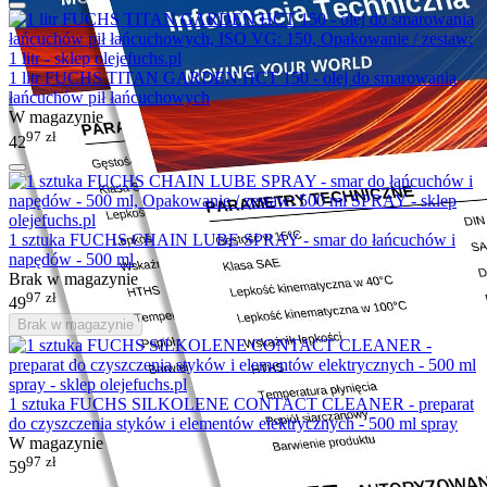
1 litr FUCHS TITAN GARDEN HCT 150 - olej do smarowania
łańcuchów pił łańcuchowych
W magazynie
97
zł
42
1 sztuka FUCHS CHAIN LUBE SPRAY - smar do łańcuchów i
napędów - 500 ml
Brak w magazynie
97
zł
49
Brak w magazynie
1 sztuka FUCHS SILKOLENE CONTACT CLEANER - preparat
do czyszczenia styków i elementów elektrycznych - 500 ml spray
W magazynie
97
zł
59