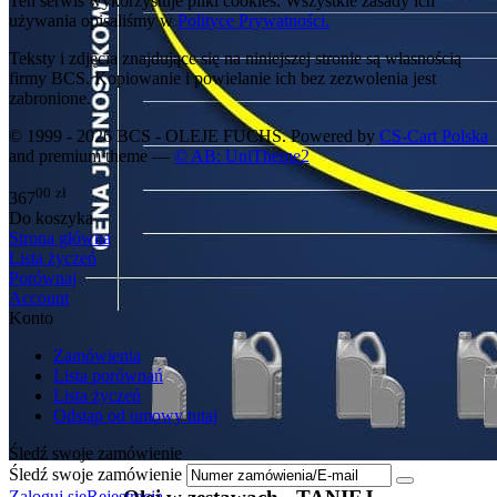
Ten serwis wykorzystuje pliki cookies. Wszystkie zasady ich
używania opisaliśmy w
Polityce Prywatności.
Teksty i zdjęcia znajdujące się na niniejszej stronie są własnością
firmy BCS. Kopiowanie i powielanie ich bez zezwolenia jest
zabronione.
© 1999 - 2026 BCS - OLEJE FUCHS. Powered by
CS-Cart Polska
and premium theme —
© AB: UniTheme2
00
zł
367
Do koszyka
Strona główna
Lista życzeń
Porównaj
Account
Konto
Zamówienia
Lista porównań
Lista życzeń
Odstąp od umowy tutaj
Śledź swoje zamówienie
Śledź swoje zamówienie
Zaloguj się
Rejestracja