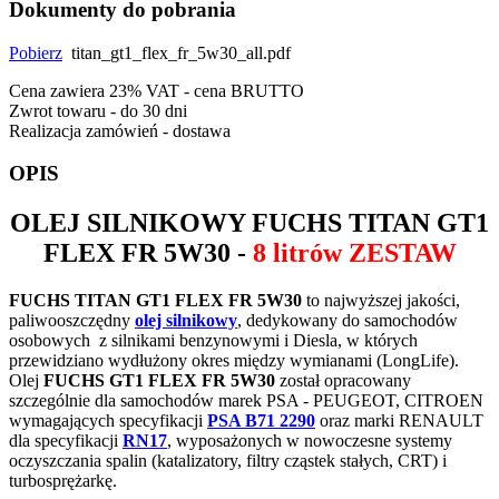
Dokumenty do pobrania
Pobierz
titan_gt1_flex_fr_5w30_all.pdf
Cena zawiera 23% VAT - cena BRUTTO
Zwrot towaru - do 30 dni
Realizacja zamówień - dostawa
OPIS
OLEJ SILNIKOWY
FUCHS TITAN GT1
FLEX FR 5W30
-
8 litrów ZESTAW
FUCHS TITAN GT1 FLEX FR 5W30
to najwyższej jakości,
paliwooszczędny
olej silnikowy
, dedykowany do samochodów
osobowych z silnikami benzynowymi i Diesla, w których
przewidziano wydłużony okres między wymianami (LongLife).
Olej
FUCHS GT1 FLEX FR 5W30
został opracowany
szczególnie dla samochodów marek PSA - PEUGEOT, CITROEN
wymagających specyfikacji
PSA B71 2290
oraz marki RENAULT
dla specyfikacji
RN17
, wyposażonych w nowoczesne systemy
oczyszczania spalin (katalizatory, filtry cząstek stałych, CRT) i
turbosprężarkę.