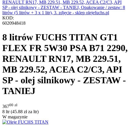
KOD:
6020948418
8 litrów FUCHS TITAN GT1
FLEX FR 5W30 PSA B71 2290,
RENAULT RN17, MB 229.51,
MB 229.52, ACEA C2/C3, API
SP - olej silnikowy - ZESTAW -
TANIEJ
00
zł
367
8 ltr (
45.88
zł
za ltr)
W magazynie