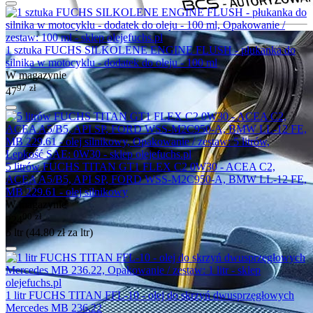
1 sztuka FUCHS SILKOLENE ENGINE FLUSH - płukanka do
silnika w motocyklu - dodatek do oleju - 100 ml
W magazynie
97
zł
47
5 litrów FUCHS TITAN GT1 FLEX C2 0W30 - ACEA C2,
ACEA A5/B5, API SP, FORD WSS-M2C950-A, BMW LL-12 FE,
MB 229.61 - olej silnikowy
W magazynie
00
zł
224
5 ltr (
44.80
zł
za ltr)
1 litr FUCHS TITAN FFL-10 - olej do skrzyń dwusprzęgłowych
Mercedes MB 236.22