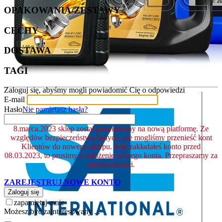
OPAKOWANIA/ZESTAWY
CECHY
DOSTAWA
TAGI
Zaloguj się, abyśmy mogli powiadomić Cię o odpowiedzi
E-mail
Hasło
Nie pamiętasz hasła?
8.marca.2023 sklep został przeniesiony na nową platformę. Ze
względów bezpieczeństwa danych, nie mogliśmy przenieść kont
Klientów do nowego sklepu. Jeśli zakładałeś konto przed
08.03.2023, to prosimy o założenie nowego konta. Przepraszamy za
niedogodności.
ZAREJESTRUJ NOWE KONTO
Zaloguj się
zapamiętaj mnie
Możesz być zainteresowany ...