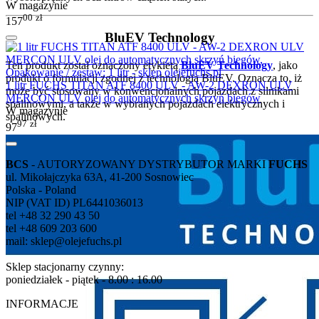
W magazynie
00
zł
157
BluEV Technology
Ten produkt został oznaczony etykietą
BluEV Technology
, jako
produkt o formulacji zgodnej z technologią BluEV. Oznacza to, iż
1 litr FUCHS TITAN ATF 8400 ULV - AW-2 DEXRON ULV
może być stosowany w konwencjonalnych pojazdach z silnikami
MERCON ULV olej do automatycznych skrzyń biegów
spalinowymi, a także w wybranych pojazdach elektrycznych i
W magazynie
spalinowych.
97
zł
97
BCS
- AUTORYZOWANY DYSTRYBUTOR MARKI
FUCHS
ul. Mikołajczyka 63A, 41-200 Sosnowiec
Polska - Poland
NIP (VAT ID) PL6441036013
tel +48 32 290 43 50
tel +48 609 203 600
mail: sklep@olejefuchs.pl
Sklep stacjonarny czynny:
poniedziałek - piątek - 8.00 : 16.00
INFORMACJE