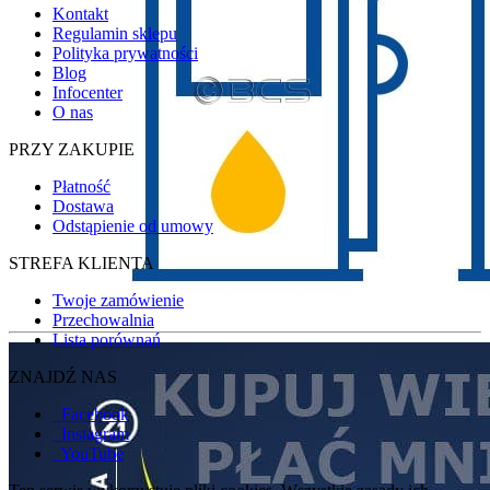
Kontakt
Regulamin sklepu
Polityka prywatności
Blog
Infocenter
O nas
PRZY ZAKUPIE
Płatność
Dostawa
Odstąpienie od umowy
STREFA KLIENTA
Twoje zamówienie
Przechowalnia
Lista porównań
ZNAJDŹ NAS
Facebook
Instagram
YouTube